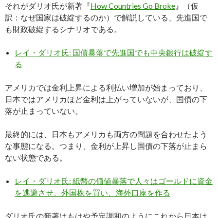
それがダリオ氏が新著『
How Countries Go Broke
』（仮
訳：なぜ国家は破綻するのか）で解説している、先進国で
も財政破綻するシナリオである。
レイ・ダリオ氏: 国債暴落で先進国でも中央銀行は破綻す
る
アメリカでは金利上昇による利払い増加が始まっており、
日本ではアメリカほど金利は上がっていないが、国債の下
落が止まっていない。
最終的には、日本もアメリカも両方の問題を合わせたよう
な事態になる。つまり、金利が上昇し国債の下落が止まら
ない状態である。
レイ・ダリオ氏: 紙幣の価値暴落で人々はゴールドに資金
を逃避させ、外国株を買い、海外口座を作る
ダリオ氏の新著はもはや予定調和のようにこれから日本は