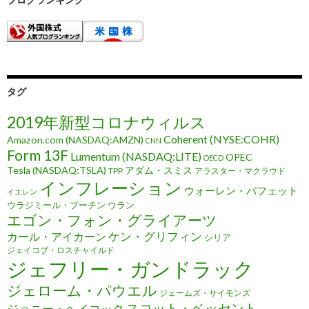
タグ
2019年新型コロナウィルス
Coherent (NYSE:COHR)
Amazon.com (NASDAQ:AMZN)
CNN
Form 13F
Lumentum (NASDAQ:LITE)
OPEC
OECD
Tesla (NASDAQ:TSLA)
アダム・スミス
TPP
アラスター・マクラウド
インフレーション
ウォーレン・バフェット
イエレン
ウラジミール・プーチン
ウラン
エゴン・フォン・グライアーツ
ケン・グリフィン
カール・アイカーン
シリア
ジェイコブ・ロスチャイルド
ジェフリー・ガンドラック
ジェローム・パウエル
ジェームズ・サイモンズ
スコット・ベッセント
ジョニー・ヘイコック