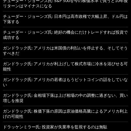
チューダー・ジョーンズ氏: S&P 500を今の株価水準で買うと10年後
リターンはマイナスになる
チューダー・ジョーンズ氏: 日本円は高市政権で大幅上昇、ドル円は
下落する
チューダー・ジョーンズ氏: 絶好の機会にだけトレードすれば投資で
成功する
ガンドラック氏: アメリカは米国債の利払いを停止する、そしてそう
すべきだ
ガンドラック氏: アメリカが利上げして株式市場に冷水を浴びせる可
能性
ガンドラック氏: アメリカの若者はもうビットコインの話をしていな
い
ガンドラック氏: 金相場下落は上げ相場の中の調整に過ぎない、買い
増しを推奨
ガンドラック氏: 株価下落の原因は原油価格高騰によるアメリカ利上
げの可能性
ドラッケンミラー氏: 投資家が失業率を監視するのは無駄