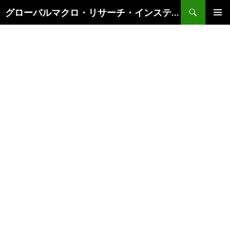
検
グローバルマクロ・リサーチ・インスティテュート
索
コ
メインメ
ン
ニュー
テ
ン
ツ
へ
ス
キ
ッ
プ