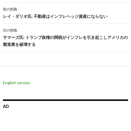
投
前の投稿
稿
レイ・ダリオ氏: 不動産はインフレヘッジ資産にならない
ナ
次の投稿
ビ
サマーズ氏: トランプ政権の関税がインフレを引き起こしアメリカの
製造業を破壊する
ゲ
ー
シ
ョ
English version
ン
AD