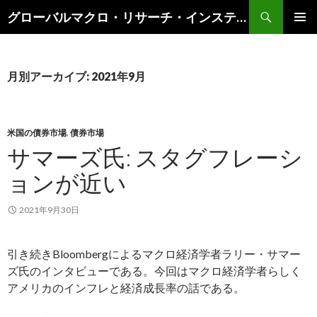
検
グローバルマクロ・リサーチ・インスティテュート
索
コ
メインメ
ン
ニュー
テ
ン
月別アーカイブ: 2021年9月
ツ
へ
ス
キ
米国の債券市場
,
債券市場
ッ
サマーズ氏: スタグフレーシ
プ
ョンが近い
2021年9月30日
引き続きBloombergによるマクロ経済学者ラリー・サマー
ズ氏のインタビューである。今回はマクロ経済学者らしく
アメリカのインフレと経済成長率の話である。