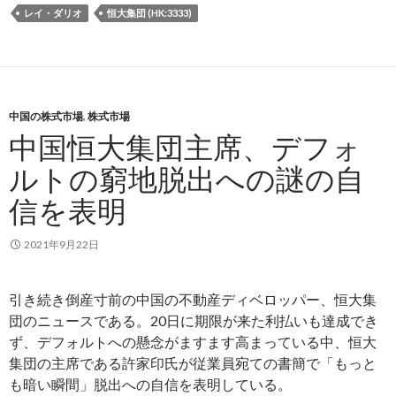
レイ・ダリオ
恒大集団 (HK:3333)
中国の株式市場
,
株式市場
中国恒大集団主席、デフォ
ルトの窮地脱出への謎の自
信を表明
2021年9月22日
引き続き倒産寸前の中国の不動産ディベロッパー、恒大集
団のニュースである。20日に期限が来た利払いも達成でき
ず、デフォルトへの懸念がますます高まっている中、恒大
集団の主席である許家印氏が従業員宛ての書簡で「もっと
も暗い瞬間」脱出への自信を表明している。