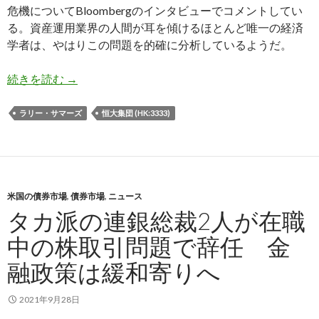
危機についてBloombergのインタビューでコメントしてい
る。資産運用業界の人間が耳を傾けるほとんど唯一の経済
学者は、やはりこの問題を的確に分析しているようだ。
サマーズ氏: 中国恒大集団のデフォルト危機は日
続きを読む
→
ラリー・サマーズ
恒大集団 (HK:3333)
米国の債券市場
,
債券市場
,
ニュース
タカ派の連銀総裁2人が在職
中の株取引問題で辞任 金
融政策は緩和寄りへ
2021年9月28日