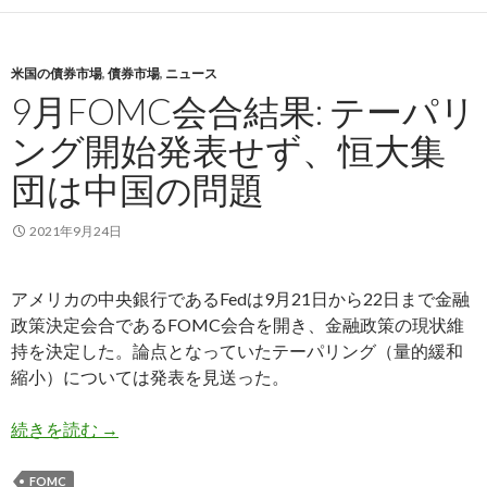
米国の債券市場
,
債券市場
,
ニュース
9月FOMC会合結果: テーパリ
ング開始発表せず、恒大集
団は中国の問題
2021年9月24日
アメリカの中央銀行であるFedは9月21日から22日まで金融
政策決定会合であるFOMC会合を開き、金融政策の現状維
持を決定した。論点となっていたテーパリング（量的緩和
縮小）については発表を見送った。
9月FOMC会合結果: テーパリング開始発表せず
続きを読む
→
FOMC