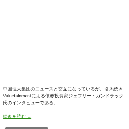
中国恒大集団のニュースと交互になっているが、引き続き
Valuetainmentによる債券投資家ジェフリー・ガンドラック
氏のインタビューである。
ガンドラック氏: 永遠に追加緩和か、景気後退か
続きを読む
→