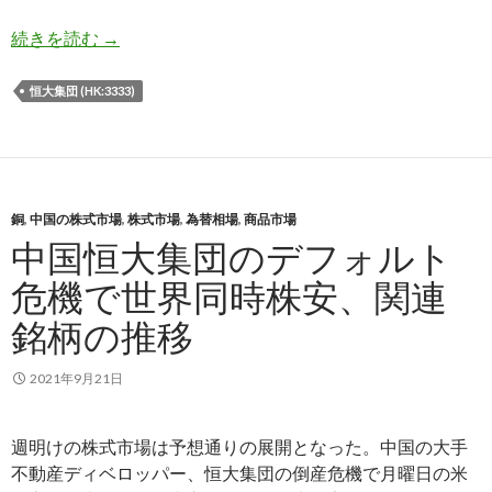
中国恒大集団主席、デフォルトの窮地脱出への謎
続きを読む
→
恒大集団 (HK:3333)
銅
,
中国の株式市場
,
株式市場
,
為替相場
,
商品市場
中国恒大集団のデフォルト
危機で世界同時株安、関連
銘柄の推移
2021年9月21日
週明けの株式市場は予想通りの展開となった。中国の大手
不動産ディベロッパー、恒大集団の倒産危機で月曜日の米