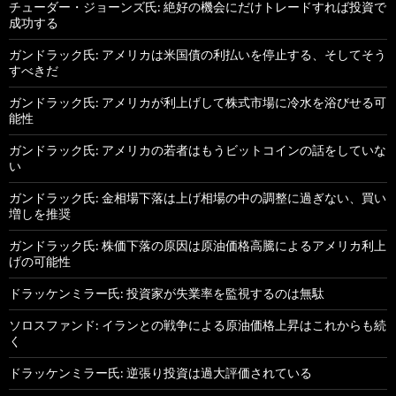
チューダー・ジョーンズ氏: 絶好の機会にだけトレードすれば投資で
成功する
ガンドラック氏: アメリカは米国債の利払いを停止する、そしてそう
すべきだ
ガンドラック氏: アメリカが利上げして株式市場に冷水を浴びせる可
能性
ガンドラック氏: アメリカの若者はもうビットコインの話をしていな
い
ガンドラック氏: 金相場下落は上げ相場の中の調整に過ぎない、買い
増しを推奨
ガンドラック氏: 株価下落の原因は原油価格高騰によるアメリカ利上
げの可能性
ドラッケンミラー氏: 投資家が失業率を監視するのは無駄
ソロスファンド: イランとの戦争による原油価格上昇はこれからも続
く
ドラッケンミラー氏: 逆張り投資は過大評価されている