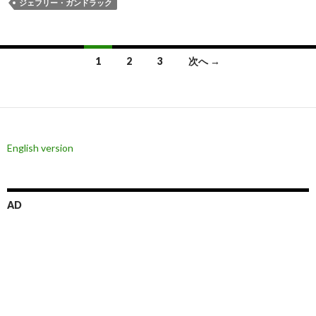
ジェフリー・ガンドラック
投
1
2
3
次へ →
稿
ナ
ビ
English version
ゲ
ー
シ
AD
ョ
ン