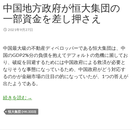
中国地方政府が恒大集団の
一部資金を差し押さえ
2021年9月27日
中国最大級の不動産ディベロッパーである恒大集団は、中
国のGDP2%分の負債を抱えてデフォルトの危機に瀕してお
り、破綻を回避するためには中国政府による救済が必要と
なりそうな事態になっているため、中国政府がどう対応す
るのかが金融市場の注目の的になっていたが、1つの答えが
出たようである。
中国地方政府が恒大集団の一部資金を差し押さえ
続きを読む
→
恒大集団 (HK:3333)