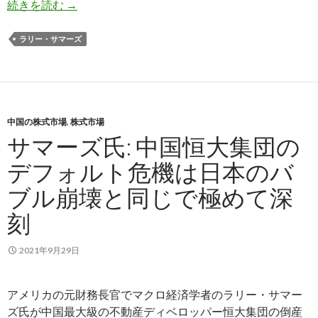
サマーズ氏: スタグフレーションが近い
続きを読む
→
ラリー・サマーズ
中国の株式市場
,
株式市場
サマーズ氏: 中国恒大集団の
デフォルト危機は日本のバ
ブル崩壊と同じで極めて深
刻
2021年9月29日
アメリカの元財務長官でマクロ経済学者のラリー・サマー
ズ氏が中国最大級の不動産ディベロッパー恒大集団の倒産