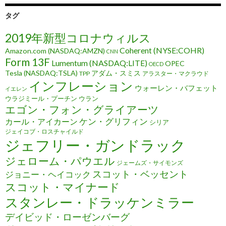
タグ
2019年新型コロナウィルス
Coherent (NYSE:COHR)
Amazon.com (NASDAQ:AMZN)
CNN
Form 13F
Lumentum (NASDAQ:LITE)
OPEC
OECD
Tesla (NASDAQ:TSLA)
アダム・スミス
TPP
アラスター・マクラウド
インフレーション
ウォーレン・バフェット
イエレン
ウラジミール・プーチン
ウラン
エゴン・フォン・グライアーツ
ケン・グリフィン
カール・アイカーン
シリア
ジェイコブ・ロスチャイルド
ジェフリー・ガンドラック
ジェローム・パウエル
ジェームズ・サイモンズ
スコット・ベッセント
ジョニー・ヘイコック
スコット・マイナード
スタンレー・ドラッケンミラー
デイビッド・ローゼンバーグ