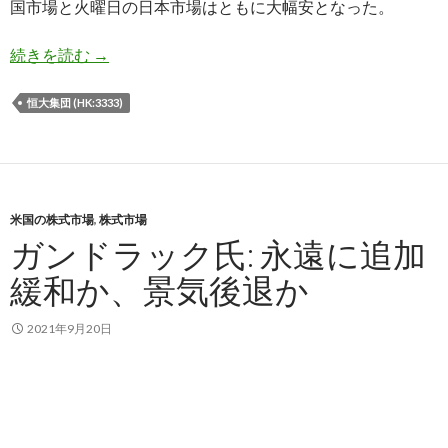
国市場と火曜日の日本市場はともに大幅安となった。
中国恒大集団のデフォルト危機で世界同時株安、
続きを読む
→
恒大集団 (HK:3333)
米国の株式市場
,
株式市場
ガンドラック氏: 永遠に追加
緩和か、景気後退か
2021年9月20日