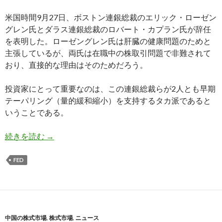
米国時間9月27日、ボストン連銀総裁のエリック・ローゼン
グレン氏とダラス連銀総裁のロバート・カプラン氏が辞任
を表明した。ローゼングレン氏は肝臓の健康問題のためと
主張しているが、両氏は在職中の株取引問題で非難されて
おり、直接的な理由はそのためだろう。
投資家にとって重要なのは、この連銀総裁らが2人とも早期
テーパリング（量的緩和縮小）を支持するタカ派であると
いうことである。
タカ派の連銀総裁2人が在職中の株取引問題で辞
続きを読む
→
FED
中国の株式市場
,
株式市場
,
ニュース