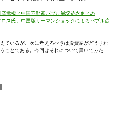
倒産危機と中国不動産バブル崩壊懸念まとめ
ソロス氏、中国版リーマンショックによるバブル崩
えているが、次に考えるべきは投資家がどうすれ
うことである。今回はそれについて書いてみた
大集団倒産と中国不動産バブル崩壊で空売りすべき銘柄リスト
)