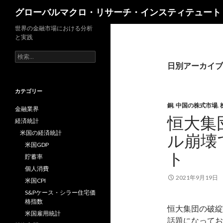
検
グローバルマクロ・リサーチ・インスティテュート
索
世界の金融市場における分析
と実践
検
索:
日別アーカイブ: 
カテゴリー
銅
,
中国の株式市場
,
金融業界
恒大集
経済統計
米国の経済統計
ル崩壊
米国GDP
ト
貯蓄率
個人消費
2021年9月19日
米国CPI
S&Pケース・シラー住宅価
格指数
恒大集団の破綻
米国雇用統計
話題になってお