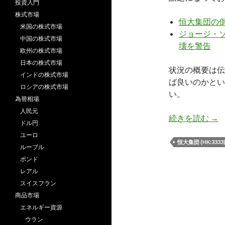
投資入門
株式市場
恒大集団の
米国の株式市場
ジョージ・
中国の株式市場
壊を警告
欧州の株式市場
日本の株式市場
状況の概要は伝
インドの株式市場
ば良いのかとい
ロシアの株式市場
い。
為替相場
人民元
恒
続きを読む
→
ドル円
ユーロ
恒大集団 (HK:3333
ルーブル
ポンド
レアル
スイスフラン
商品市場
エネルギー資源
ウラン