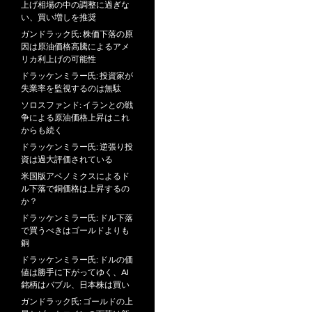
上げ相場の中の調整に過ぎな
い、買い増しを推奨
ガンドラック氏: 株価下落の原
因は原油価格高騰によるアメ
リカ利上げの可能性
ドラッケンミラー氏: 投資家が
失業率を監視するのは無駄
ソロスファンド: イランとの戦
争による原油価格上昇はこれ
からも続く
ドラッケンミラー氏: 逆張り投
資は過大評価されている
米国版アベノミクスによるド
ル下落で銅価格は上昇するの
か？
ドラッケンミラー氏: ドル下落
で買うべきはゴールドよりも
銅
ドラッケンミラー氏: ドルの価
値は勝手に下がってゆく、AI
銘柄はバブル、日本株は買い
ガンドラック氏: ゴールドの上