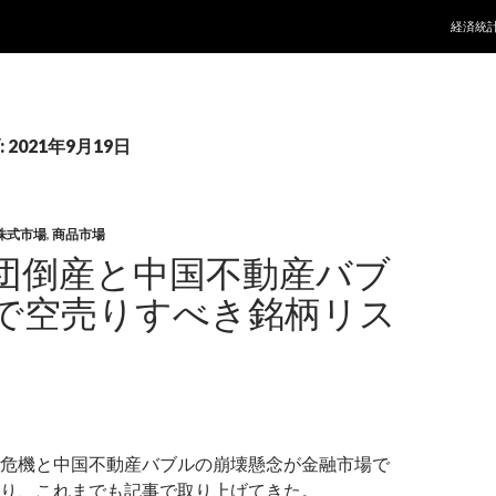
コンテ
経済統
2021年9月19日
株式市場
,
商品市場
団倒産と中国不動産バブ
で空売りすべき銘柄リス
危機と中国不動産バブルの崩壊懸念が金融市場で
り、これまでも記事で取り上げてきた。