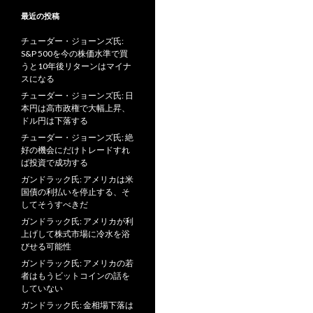
最近の投稿
チューダー・ジョーンズ氏:
S&P 500を今の株価水準で買
うと10年後リターンはマイナ
スになる
チューダー・ジョーンズ氏: 日
本円は高市政権で大幅上昇、
ドル円は下落する
チューダー・ジョーンズ氏: 絶
好の機会にだけトレードすれ
ば投資で成功する
ガンドラック氏: アメリカは米
国債の利払いを停止する、そ
してそうすべきだ
ガンドラック氏: アメリカが利
上げして株式市場に冷水を浴
びせる可能性
ガンドラック氏: アメリカの若
者はもうビットコインの話を
していない
ガンドラック氏: 金相場下落は