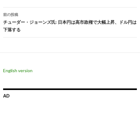
投
前の投稿
稿
チューダー・ジョーンズ氏: 日本円は高市政権で大幅上昇、ドル円は
下落する
ナ
ビ
ゲ
ー
English version
シ
ョ
AD
ン