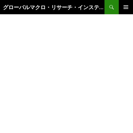
検
グローバルマクロ・リサーチ・インスティテュート
索
コ
メインメ
ン
ニュー
テ
ン
ツ
へ
ス
キ
ッ
プ