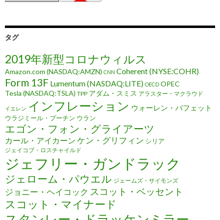
タグ
2019年新型コロナウィルス
Coherent (NYSE:COHR)
Amazon.com (NASDAQ:AMZN)
CNN
Form 13F
Lumentum (NASDAQ:LITE)
OPEC
OECD
Tesla (NASDAQ:TSLA)
アダム・スミス
TPP
アラスター・マクラウド
インフレーション
ウォーレン・バフェット
イエレン
ウラジミール・プーチン
ウラン
エゴン・フォン・グライアーツ
ケン・グリフィン
カール・アイカーン
シリア
ジェイコブ・ロスチャイルド
ジェフリー・ガンドラック
ジェローム・パウエル
ジェームズ・サイモンズ
スコット・ベッセント
ジョニー・ヘイコック
スコット・マイナード
スタンレー・ドラッケンミラー