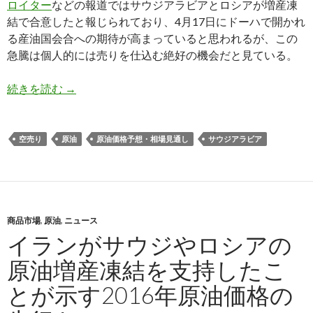
ロイター
などの報道ではサウジアラビアとロシアが増産凍
結で合意したと報じられており、4月17日にドーハで開かれ
る産油国会合への期待が高まっていると思われるが、この
急騰は個人的には売りを仕込む絶好の機会だと見ている。
原油価格上昇で空売りの好機か: ドーハ産油国会
続きを読む
→
空売り
原油
原油価格予想・相場見通し
サウジアラビア
商品市場
,
原油
,
ニュース
イランがサウジやロシアの
原油増産凍結を支持したこ
とが示す2016年原油価格の