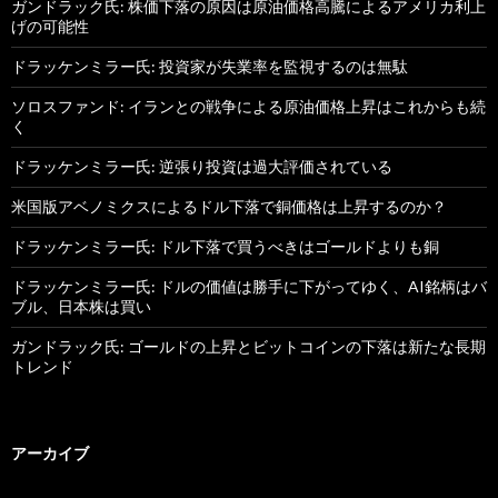
ガンドラック氏: 株価下落の原因は原油価格高騰によるアメリカ利上
げの可能性
ドラッケンミラー氏: 投資家が失業率を監視するのは無駄
ソロスファンド: イランとの戦争による原油価格上昇はこれからも続
く
ドラッケンミラー氏: 逆張り投資は過大評価されている
米国版アベノミクスによるドル下落で銅価格は上昇するのか？
ドラッケンミラー氏: ドル下落で買うべきはゴールドよりも銅
ドラッケンミラー氏: ドルの価値は勝手に下がってゆく、AI銘柄はバ
ブル、日本株は買い
ガンドラック氏: ゴールドの上昇とビットコインの下落は新たな長期
トレンド
アーカイブ