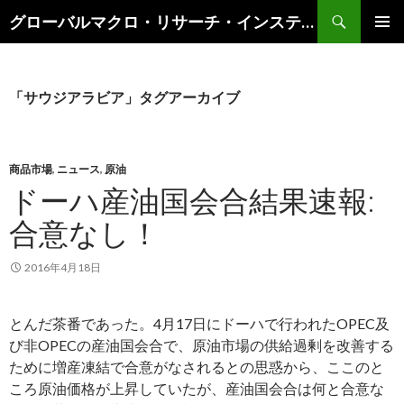
検
グローバルマクロ・リサーチ・インスティテュート
索
コ
メインメ
ン
ニュー
テ
ン
「サウジアラビア」タグアーカイブ
ツ
へ
ス
キ
商品市場
,
ニュース
,
原油
ッ
ドーハ産油国会合結果速報:
プ
合意なし！
2016年4月18日
とんだ茶番であった。4月17日にドーハで行われたOPEC及
び非OPECの産油国会合で、原油市場の供給過剰を改善する
ために増産凍結で合意がなされるとの思惑から、ここのと
ころ原油価格が上昇していたが、産油国会合は何と合意な