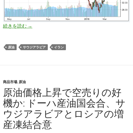
ドーハ産油国会合結果速報: 合意なし！
続きを読む
→
原油
サウジアラビア
イラン
商品市場
,
原油
原油価格上昇で空売りの好
機か: ドーハ産油国会合、サ
ウジアラビアとロシアの増
産凍結合意