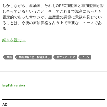
しかしながら、産油国、それもOPEC加盟国と非加盟国が話
し合っているということ、そしてこれまで減産にもっとも
否定的であったサウジが、生産量の調節に意欲を見せてい
ることは、今後の原油価格を占う上で重要なニュースであ
る。
イランがサウジやロシアの原油増産凍結を支持した
続きを読む
→
原油
原油価格予想・相場見通し
サウジアラビア
イラン
English version
AD