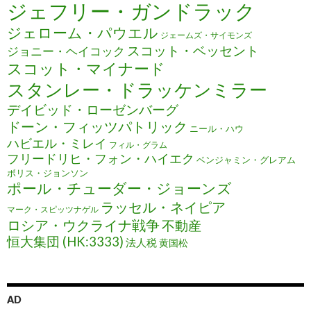
ジェフリー・ガンドラック
ジェローム・パウエル
ジェームズ・サイモンズ
スコット・ベッセント
ジョニー・ヘイコック
スコット・マイナード
スタンレー・ドラッケンミラー
デイビッド・ローゼンバーグ
ドーン・フィッツパトリック
ニール・ハウ
ハビエル・ミレイ
フィル・グラム
フリードリヒ・フォン・ハイエク
ベンジャミン・グレアム
ボリス・ジョンソン
ポール・チューダー・ジョーンズ
ラッセル・ネイピア
マーク・スピッツナゲル
ロシア・ウクライナ戦争
不動産
恒大集団 (HK:3333)
法人税
黄国松
AD