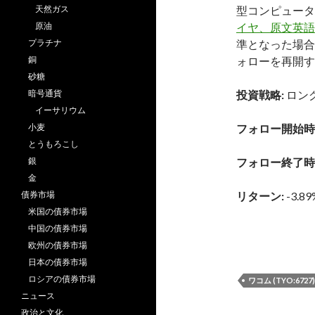
天然ガス
型コンピュータ
原油
イヤ、原文英語
プラチナ
準となった場合
銅
ォローを再開す
砂糖
暗号通貨
投資戦略:
ロン
イーサリウム
小麦
フォロー開始時
とうもろこし
銀
フォロー終了時
金
債券市場
リターン:
-3.89
米国の債券市場
中国の債券市場
欧州の債券市場
日本の債券市場
ロシアの債券市場
ワコム (TYO:6727)
ニュース
政治と文化