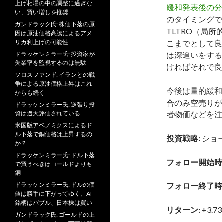
上げ相場の中の調整に過ぎな
緩和発表後の分
い、買い増しを推奨
のタイミングで
ガンドラック氏: 株価下落の原
TLTRO（局
因は原油価格高騰によるアメ
リカ利上げの可能性
こまでとして良
ドラッケンミラー氏: 投資家が
は深追いをする
失業率を監視するのは無駄
ければそれで良
ソロスファンド: イランとの戦
争による原油価格上昇はこれ
今後は量的緩和
からも続く
合のみ空売りが
ドラッケンミラー氏: 逆張り投
資は過大評価されている
者物価などを注
米国版アベノミクスによるド
ル下落で銅価格は上昇するの
投資戦略:
ショ
か？
ドラッケンミラー氏: ドル下落
フォロー開始時
で買うべきはゴールドよりも
銅
ドラッケンミラー氏: ドルの価
フォロー終了時
値は勝手に下がってゆく、AI
銘柄はバブル、日本株は買い
リターン:
+3.7
ガンドラック氏: ゴールドの上