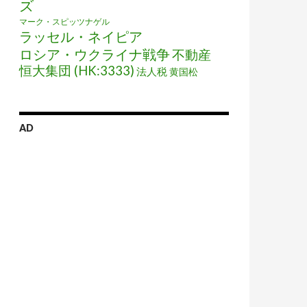
ズ
マーク・スピッツナゲル
ラッセル・ネイピア
 (TYO:6727)
ロシア・ウクライナ戦争
不動産
恒大集団 (HK:3333)
法人税
黄国松
AD