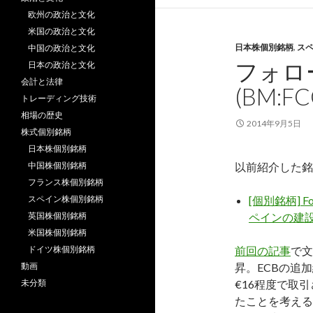
欧州の政治と文化
米国の政治と文化
日本株個別銘柄
,
ス
中国の政治と文化
フォロー
日本の政治と文化
会計と法律
(BM:F
トレーディング技術
相場の歴史
2014年9月5日
株式個別銘柄
日本株個別銘柄
中国株個別銘柄
以前紹介した銘
フランス株個別銘柄
スペイン株個別銘柄
[個別銘柄] Fome
英国株個別銘柄
ペインの建
米国株個別銘柄
ドイツ株個別銘柄
前回の記事
で文
動画
昇。ECBの追
未分類
€16程度で取
たことを考える