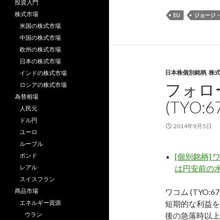
投資入門
株式市場
EU
ジョージ
米国の株式市場
中国の株式市場
欧州の株式市場
日本の株式市場
日本株個別銘柄
,
株
インドの株式市場
フォロ
ロシアの株式市場
為替相場
(TYO:6
人民元
ドル円
2014年9月5日
ユーロ
ルーブル
ポンド
[個別銘柄] 
レアル
は円安前の
スイスフラン
商品市場
ワコム (TYO
エネルギー資源
短期的な利益を
ウラン
後の急落時以上