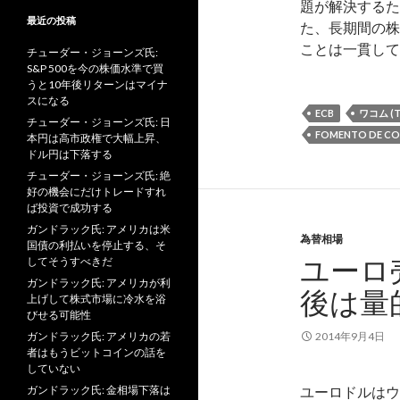
題が解決するた
最近の投稿
た、長期間の株
ことは一貫し
チューダー・ジョーンズ氏:
S&P 500を今の株価水準で買
うと10年後リターンはマイナ
スになる
ECB
ワコム (T
チューダー・ジョーンズ氏: 日
FOMENTO DE CO
本円は高市政権で大幅上昇、
ドル円は下落する
チューダー・ジョーンズ氏: 絶
好の機会にだけトレードすれ
ば投資で成功する
ガンドラック氏: アメリカは米
為替相場
国債の利払いを停止する、そ
ユーロ
してそうすべきだ
ガンドラック氏: アメリカが利
後は量
上げして株式市場に冷水を浴
びせる可能性
ガンドラック氏: アメリカの若
2014年9月4日
者はもうビットコインの話を
していない
ガンドラック氏: 金相場下落は
ユーロドルはウ