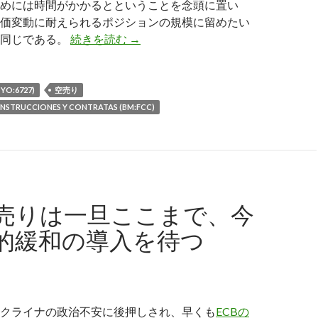
めには時間がかかるとということを念頭に置い
価変動に耐えられるポジションの規模に留めたい
フォローアップ: FCC (BM:FCC)、ワコム
て同じである。
続きを読む
→
YO:6727)
空売り
NSTRUCCIONES Y CONTRATAS (BM:FCC)
売りは一旦ここまで、今
的緩和の導入を待つ
クライナの政治不安に後押しされ、早くも
ECBの