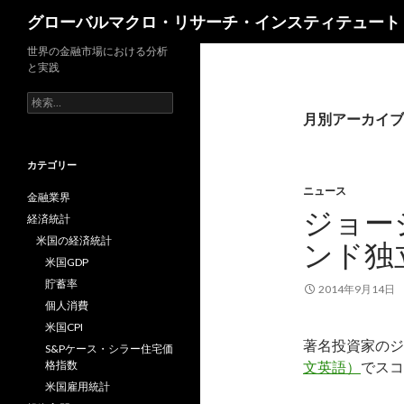
検
グローバルマクロ・リサーチ・インスティテュート
索
世界の金融市場における分析
と実践
検
索:
月別アーカイブ: 
カテゴリー
ニュース
金融業界
ジョー
経済統計
米国の経済統計
ンド独
米国GDP
貯蓄率
2014年9月14日
個人消費
米国CPI
著名投資家のジ
S&Pケース・シラー住宅価
格指数
文英語）
でス
米国雇用統計