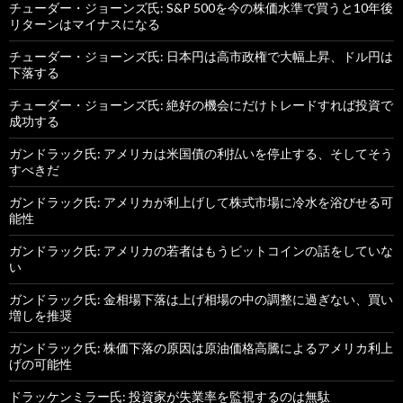
チューダー・ジョーンズ氏: S&P 500を今の株価水準で買うと10年後
リターンはマイナスになる
チューダー・ジョーンズ氏: 日本円は高市政権で大幅上昇、ドル円は
下落する
チューダー・ジョーンズ氏: 絶好の機会にだけトレードすれば投資で
成功する
ガンドラック氏: アメリカは米国債の利払いを停止する、そしてそう
すべきだ
ガンドラック氏: アメリカが利上げして株式市場に冷水を浴びせる可
能性
ガンドラック氏: アメリカの若者はもうビットコインの話をしていな
い
ガンドラック氏: 金相場下落は上げ相場の中の調整に過ぎない、買い
増しを推奨
ガンドラック氏: 株価下落の原因は原油価格高騰によるアメリカ利上
げの可能性
ドラッケンミラー氏: 投資家が失業率を監視するのは無駄