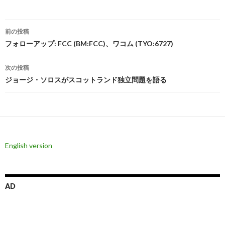
投
前の投稿
稿
フォローアップ: FCC (BM:FCC)、ワコム (TYO:6727)
ナ
次の投稿
ビ
ジョージ・ソロスがスコットランド独立問題を語る
ゲ
ー
シ
English version
ョ
ン
AD