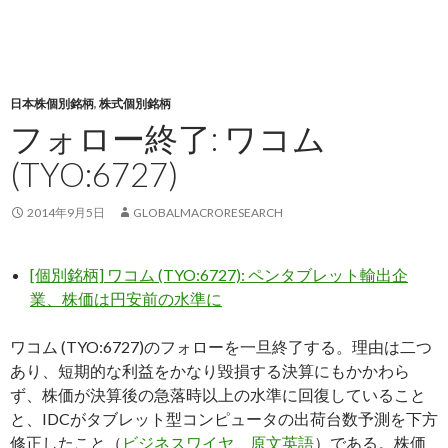
日本株個別銘柄
,
株式個別銘柄
フォロー終了: ワコム
(TYO:6727)
2014年9月5日
GLOBALMACRORESEARCH
[個別銘柄] ワコム (TYO:6727): ペンタブレット輸出企
業、株価は円安前の水準に
ワコム (TYO:6727)のフォローを一旦終了する。理由は二つ
あり、短期的な利益をかなり毀損する決算にもかかわら
ず、株価が決算後の急落時以上の水準に回復していること
と、IDCがタブレット型コンピュータの出荷台数予測を下方
修正したこと（
ビジネスワイヤ、原文英語
）である。株価