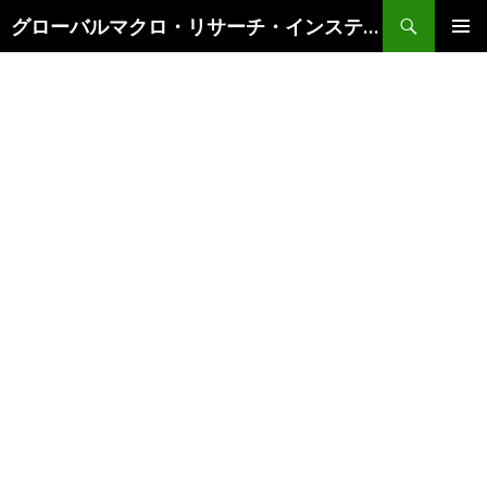
検
グローバルマクロ・リサーチ・インスティテュート
索
コ
メインメ
ン
ニュー
テ
ン
ツ
へ
ス
キ
ッ
プ