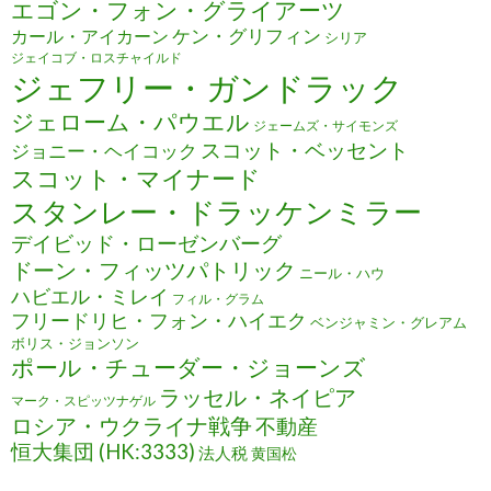
エゴン・フォン・グライアーツ
ケン・グリフィン
カール・アイカーン
シリア
ジェイコブ・ロスチャイルド
ジェフリー・ガンドラック
ジェローム・パウエル
ジェームズ・サイモンズ
スコット・ベッセント
ジョニー・ヘイコック
スコット・マイナード
スタンレー・ドラッケンミラー
デイビッド・ローゼンバーグ
ドーン・フィッツパトリック
ニール・ハウ
ハビエル・ミレイ
フィル・グラム
フリードリヒ・フォン・ハイエク
ベンジャミン・グレアム
ボリス・ジョンソン
ポール・チューダー・ジョーンズ
ラッセル・ネイピア
マーク・スピッツナゲル
ロシア・ウクライナ戦争
不動産
恒大集団 (HK:3333)
法人税
黄国松