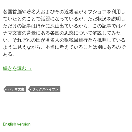
各国首脳や著名人およびその近親者がオフショアを利用し
ていたとのことで話題になっているが、ただ状況を説明し
ただけの記事はほかに沢山出ているから、この記事ではパ
ナマ文書の背景にある各国の思惑について解説してみた
い。それぞれの国が著名人の租税回避行為を批判している
ように見えながら、本当に考えていることは別にあるので
ある。
パナマ文書の裏に潜む諸大国の野心: オフショア
続きを読む
→
パナマ文書
タックスヘイブン
English version