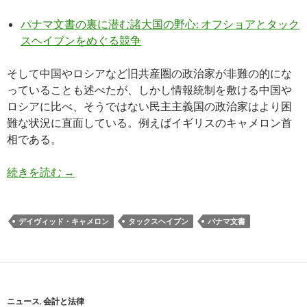
パナマ文書の裏に潜む諸大国の野心: オフショアとタック
スヘイブンをめぐる競争
そして中国やロシアなど旧共産圏の政治家が非難の的にな
っていることも述べたが、しかし情報統制を敷ける中国や
ロシアに比べ、そうではない民主主義国の政治家はより困
難な状況に直面している。例えばイギリスのキャメロン首
相である。
イギリスのキャメロン首相、パナマ文書問題で支
続きを読む
→
デイヴィッド・キャメロン
タックスヘイブン
パナマ文書
ニュース
,
会計と法律