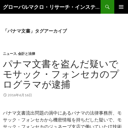
検
グローバルマクロ・リサーチ・インスティテュート
索
コ
メインメ
ン
ニュー
テ
ン
「パナマ文書」タグアーカイブ
ツ
へ
ス
キ
ニュース
,
会計と法律
ッ
パナマ文書を盗んだ疑いで
プ
モサック・フォンセカのプ
ログラマが逮捕
2016年6月16日
パナマ文書流出問題の渦中にあるパナマの法律事務所、モ
サック・フォンセカから機密情報を持ちだした疑いで、モ
サック・フォンセカのジュネーブ支店で働いていたIT技術