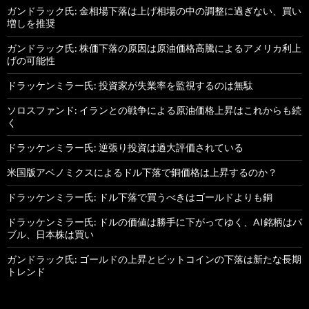
ガンドラック氏: 金相場下落は上げ相場の中の調整に過ぎない、買い
増しを推奨
ガンドラック氏: 株価下落の原因は原油価格高騰によるアメリカ利上
げの可能性
ドラッケンミラー氏: 投資家が失業率を監視するのは無駄
ソロスファンド: イランとの戦争による原油価格上昇はこれからも続
く
ドラッケンミラー氏: 逆張り投資は過大評価されている
米国版アベノミクスによるドル下落で銅価格は上昇するのか？
ドラッケンミラー氏: ドル下落で買うべきはゴールドよりも銅
ドラッケンミラー氏: ドルの価値は勝手に下がってゆく、AI銘柄はバ
ブル、日本株は買い
ガンドラック氏: ゴールドの上昇とビットコインの下落は新たな長期
トレンド