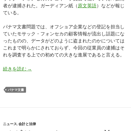
者が逮捕された。ガーディアン紙（
原文英語
）などが報じ
ている。
パナマ文書問題では、オフショア企業などの登記を担当し
ていたモサック・フォンセカの顧客情報が流出し話題にな
ったものの、データがどのように盗まれたのかについては
これまで明らかにされておらず、今回の従業員の逮捕はそ
れを調査する上での初めての大きな進展であると言える。
パナマ文書を盗んだ疑いでモサック・フォンセカ
続きを読む
→
パナマ文書
ニュース
,
会計と法律