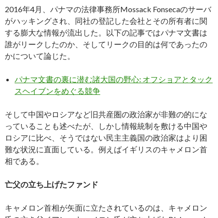
2016年4月、パナマの法律事務所Mossack Fonsecaのサーバ
がハッキングされ、同社の登記した会社とその所有者に関
する膨大な情報が流出した。以下の記事ではパナマ文書は
誰がリークしたのか、そしてリークの目的は何であったの
かについて論じた。
パナマ文書の裏に潜む諸大国の野心: オフショアとタック
スヘイブンをめぐる競争
そして中国やロシアなど旧共産圏の政治家が非難の的にな
っていることも述べたが、しかし情報統制を敷ける中国や
ロシアに比べ、そうではない民主主義国の政治家はより困
難な状況に直面している。例えばイギリスのキャメロン首
相である。
亡父の立ち上げたファンド
キャメロン首相が矢面に立たされているのは、キャメロン