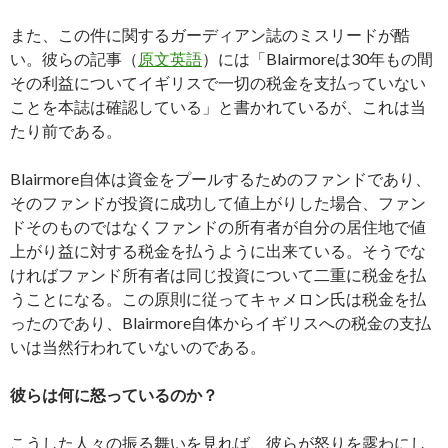
また、この件に関するガーディアン誌のミスリードが酷
い。彼らの記事（
原文英語
）には「Blairmoreは30年もの間
その利益についてイギリスで一切の税金を支払っていない
ことを本誌は確認している」と書かれているが、これは当
たり前である。
Blairmore自体は資金をプールするためのファンドであり、
そのファンドが投資に成功して値上がりした場合、ファン
ドそのものではなくファンドの所有者が自分の居住地で値
上がり益に対する税金を払うように出来ている。そうでな
ければファンド所有者は同じ投資について二重に税金を払
うことになる。この原則に従ってキャメロン氏は税金を払
ったのであり、Blairmore自体からイギリスへの税金の支払
いは当然行われていないのである。
彼らは何に怒っているのか？
こうした人々の振る舞いを見れば、彼らが怒りを露わにし