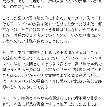
だろう。そして道理がなく声の大きい人々の要求のみが通
る世の中になっている。
こうした歪みは富裕層の側にもある。キャメロン氏はそも
そもファンドへの投資を隠すつもりはなかったはずだ。何
故ならば、そこには隠すべき事情は何もないからである。
しかし普通の投資と考えていたものが、いきなり表に出て
いわれのない非難をされることになる。
そして、本当に非難をされるべき不透明な資金は、こうし
た流出で表に出てくることはない。プライベート・バンキ
ングに詳しい人間としてはっきり言うが、富裕層が本気で
隠そうと思った資産はこの程度のリークでは表に出てくる
ことはない。だからパナマ文書で出てくる資産のほとんど
は、キャメロン氏の場合のように恐らくは比較的善良な部
類のものであるはずである。
そうして比較的まともな富裕層はしばしば理不尽な非難を
され、本当に邪悪な資金はずっと地下に潜ったままであ