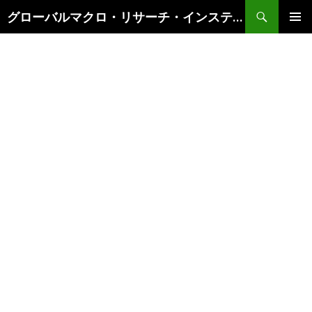
検
グローバルマクロ・リサーチ・インスティテュート
索
コ
メインメ
ン
ニュー
テ
ン
ツ
へ
ス
キ
ッ
プ