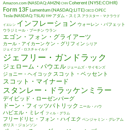
Coherent (NYSE:COHR)
Amazon.com (NASDAQ:AMZN)
CNN
Form 13F
Lumentum (NASDAQ:LITE)
OPEC
OECD
Tesla (NASDAQ:TSLA)
アダム・スミス
TPP
アラスター・マクラウド
インフレーション
ウォーレン・バフェット
イエレン
ウラジミール・プーチン
ウラン
エゴン・フォン・グライアーツ
ケン・グリフィン
カール・アイカーン
シリア
ジェイコブ・ロスチャイルド
ジェフリー・ガンドラック
ジェローム・パウエル
ジェームズ・サイモンズ
スコット・ベッセント
ジョニー・ヘイコック
スコット・マイナード
スタンレー・ドラッケンミラー
デイビッド・ローゼンバーグ
ドーン・フィッツパトリック
ニール・ハウ
ハビエル・ミレイ
フィル・グラム
フリードリヒ・フォン・ハイエク
ベンジャミン・グレアム
ボリス・ジョンソン