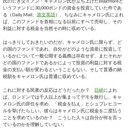
氏の亡き父イアン・キャメロン氏が立ち上げたBlairmoreと
いうファンドに30,000ポンドの資金を投資していた件であ
る（Daily Mail、
原文英語
）。ちなみにキャメロン氏によれ
ば、このファンドを首相になる以前にすべて売却し、その
利益に対する税金を当然その時に収めている。
はっきりしておきたいのだが、キャメロン氏に限らず、ど
の国のファンドであれ、自分がどのような資産に投資して
いるかについて一般公開する義務は存在せず、またそれが
どの国のファンドであるかによって投資の利益に対する税
金の支払い額が変わるということもない。そして普通の納
税額をキャメロン氏は普通に収めている。
これに対する民衆の反応はどうだったか？
日経
によれ
ば、ロンドンでは千人以上が集まってデモを敢行し、キャ
メロン氏の辞任を求め、「税金を払え」とシュプレヒコー
ルを挙げたらしい。彼らはキャメロン氏に税金を二度払う
ことを求めているのか？ こうした人々は自分が何を言っ
ているのかを理解していない。