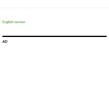
シ
ョ
ン
English version
AD