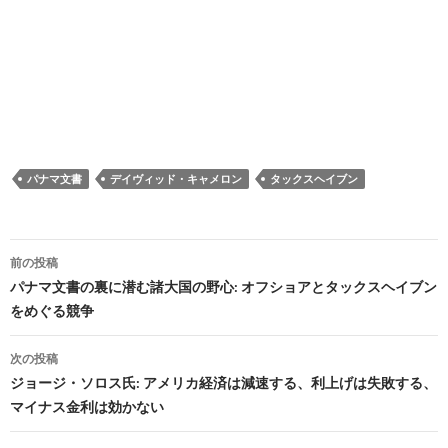
パナマ文書
デイヴィッド・キャメロン
タックスヘイブン
投
前の投稿
稿
パナマ文書の裏に潜む諸大国の野心: オフショアとタックスヘイブン
をめぐる競争
ナ
ビ
次の投稿
ジョージ・ソロス氏: アメリカ経済は減速する、利上げは失敗する、
ゲ
マイナス金利は効かない
ー