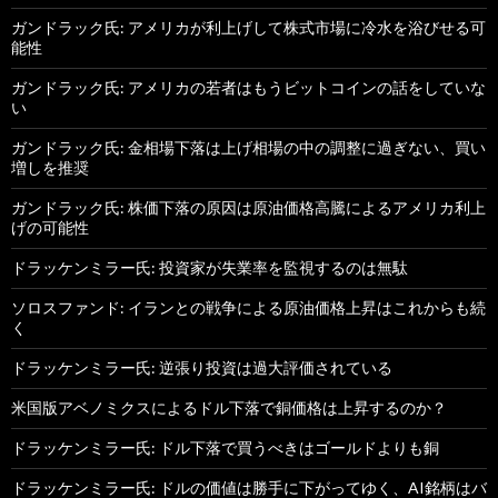
ガンドラック氏: アメリカが利上げして株式市場に冷水を浴びせる可
能性
ガンドラック氏: アメリカの若者はもうビットコインの話をしていな
い
ガンドラック氏: 金相場下落は上げ相場の中の調整に過ぎない、買い
増しを推奨
ガンドラック氏: 株価下落の原因は原油価格高騰によるアメリカ利上
げの可能性
ドラッケンミラー氏: 投資家が失業率を監視するのは無駄
ソロスファンド: イランとの戦争による原油価格上昇はこれからも続
く
ドラッケンミラー氏: 逆張り投資は過大評価されている
米国版アベノミクスによるドル下落で銅価格は上昇するのか？
ドラッケンミラー氏: ドル下落で買うべきはゴールドよりも銅
ドラッケンミラー氏: ドルの価値は勝手に下がってゆく、AI銘柄はバ