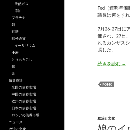
天然ガス
Fed（連邦準
原油
議長は何をすれ
プラチナ
銅
7月26-27
砂糖
催され、27日
暗号通貨
れるカンザスシ
イーサリウム
張した。
小麦
とうもろこし
7月
続きを読む
→
銀
金
債券市場
FOMC
米国の債券市場
中国の債券市場
欧州の債券市場
日本の債券市場
ロシアの債券市場
政治と文化
ニュース
娘のイ
政治と文化