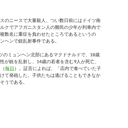
スのニースで大量殺人、つい数日前にはドイツ南
ルクでアフガニスタン人の難民の少年が列車内で
複数名に重症を負わせたところであるというの
ンヘンで銃乱射事件である。
イツのミュンヘン北部にあるマクドナルドで、18歳
性が銃を乱射し、14歳の若者を含む9人が死亡、
た（
毎日
）。証言によれば、「店内で食べていた子
けて発砲した。子供たちは逃げることもできなか
そうである。
ーロッパ移民問題: 止まらない大量殺人と性的暴行、今度はミュ