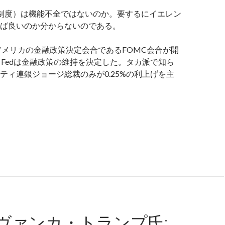
備制度）は機能不全ではないのか。要するにイエレン
ば良いのか分からないのである。
日にアメリカの金融政策決定会合であるFOMC会合が開
、Fedは金融政策の維持を決定した。タカ派で知ら
ティ連銀ジョージ総裁のみが0.25%の利上げを主
FOMC会合結果速報: 声明文ほぼ変わらず、Fedは経済の見通
ヴァンカ・トランプ氏: