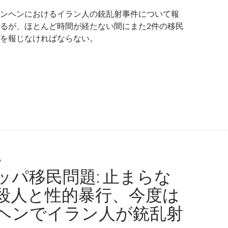
ンヘンにおけるイラン人の銃乱射事件について報
るが、ほとんど時間が経たない間にまた2件の移民
を報じなければならない。
ロッパ移民問題: ドイツ南部で更に2件の移民による殺傷事件
化
ッパ移民問題: 止まらな
殺人と性的暴行、今度は
ヘンでイラン人が銃乱射