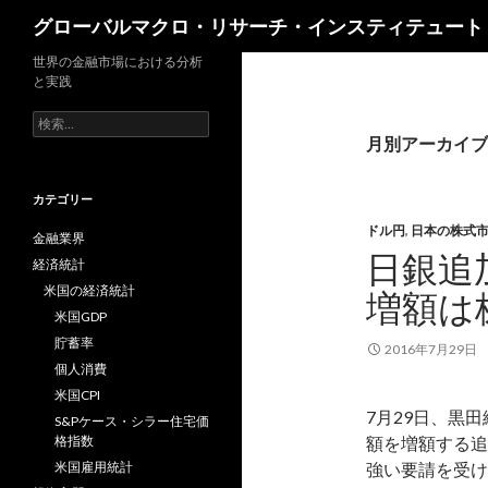
検
グローバルマクロ・リサーチ・インスティテュート
索
世界の金融市場における分析
と実践
検
索:
月別アーカイブ: 
カテゴリー
ドル円
,
日本の株式
金融業界
日銀追加
経済統計
米国の経済統計
増額は
米国GDP
貯蓄率
2016年7月29日
個人消費
米国CPI
7月29日、黒
S&Pケース・シラー住宅価
格指数
額を増額する追
米国雇用統計
強い要請を受け