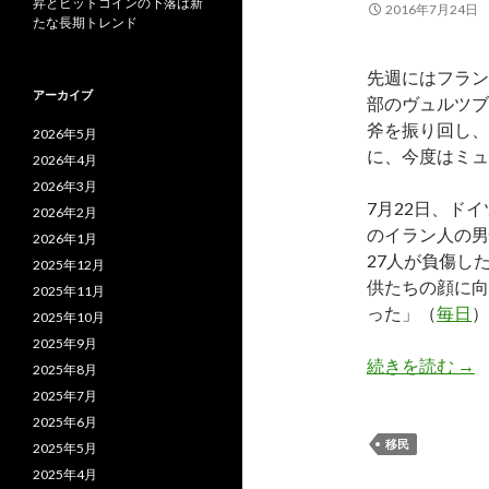
昇とビットコインの下落は新
2016年7月24日
たな長期トレンド
先週にはフラン
アーカイブ
部のヴュルツブ
斧を振り回し、
2026年5月
に、今度はミュ
2026年4月
2026年3月
7月22日、ド
2026年2月
のイラン人の男
2026年1月
27人が負傷し
2025年12月
供たちの顔に向
2025年11月
った」（
毎日
）
2025年10月
2025年9月
ヨ
続きを読む
→
2025年8月
2025年7月
2025年6月
移民
2025年5月
2025年4月