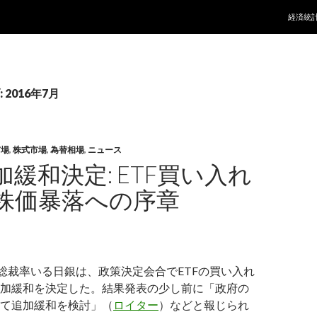
コンテ
経済統
2016年7月
市場
,
株式市場
,
為替相場
,
ニュース
緩和決定: ETF買い入れ
株価暴落への序章
田総裁率いる日銀は、政策決定会合でETFの買い入れ
加緩和を決定した。結果発表の少し前に「政府の
て追加緩和を検討」（
ロイター
）などと報じられ