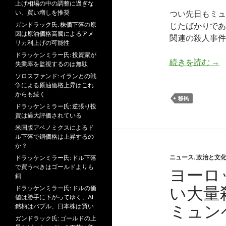
上げ相場の中の調整に過ぎな
い、買い増しを推奨
つい先日もミュ
ガンドラック氏: 株価下落の原
じたばかりであ
因は原油価格高騰によるアメ
関連の殺人事件
リカ利上げの可能性
ドラッケンミラー氏: 投資家が
ヨー
続きを読む
→
失業率を監視するのは無駄
ソロスファンド: イランとの戦
争による原油価格上昇はこれ
からも続く
移民
ドラッケンミラー氏: 逆張り投
資は過大評価されている
米国版アベノミクスによるド
ル下落で銅価格は上昇するの
か？
ニュース
,
政治と文
ドラッケンミラー氏: ドル下落
で買うべきはゴールドよりも
ヨーロ
銅
い大量
ドラッケンミラー氏: ドルの価
値は勝手に下がってゆく、AI
ミュン
銘柄はバブル、日本株は買い
ガンドラック氏: ゴールドの上