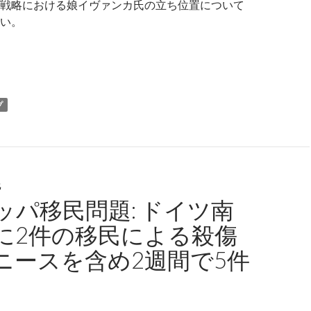
戦略における娘イヴァンカ氏の立ち位置について
い。
のイヴァンカ・トランプ氏: 父は肌の色や性別で人を差別しない
プ
化
ッパ移民問題: ドイツ南
に2件の移民による殺傷
ニースを含め2週間で5件