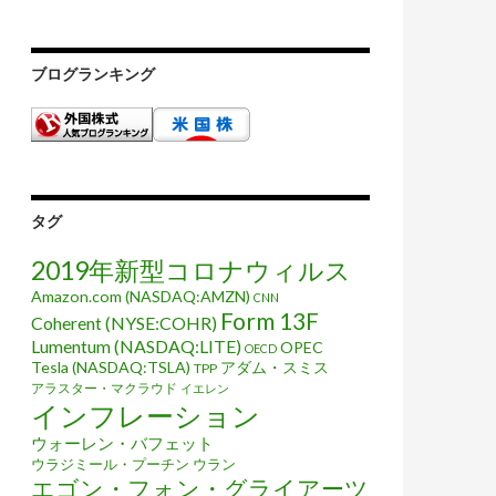
ブログランキング
タグ
しを立てる能力を失っている
2019年新型コロナウィルス
Amazon.com (NASDAQ:AMZN)
CNN
Form 13F
Coherent (NYSE:COHR)
Lumentum (NASDAQ:LITE)
OPEC
OECD
Tesla (NASDAQ:TSLA)
アダム・スミス
TPP
アラスター・マクラウド
イエレン
インフレーション
ウォーレン・バフェット
ウラジミール・プーチン
ウラン
エゴン・フォン・グライアーツ