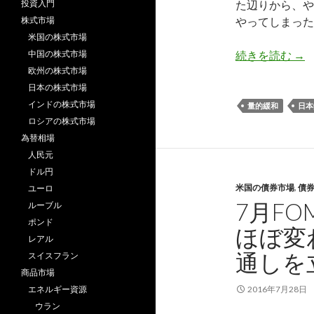
投資入門
た辺りから、や
株式市場
やってしまった
米国の株式市場
日銀
中国の株式市場
続きを読む
→
欧州の株式市場
日本の株式市場
インドの株式市場
量的緩和
日本
ロシアの株式市場
為替相場
人民元
ドル円
米国の債券市場
,
債
ユーロ
7月FO
ルーブル
ポンド
ほぼ変
レアル
通しを
スイスフラン
商品市場
エネルギー資源
2016年7月28日
ウラン