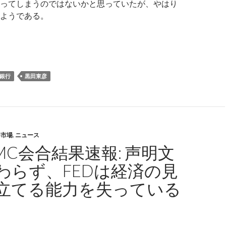
ってしまうのではないかと思っていたが、やはり
ようである。
追加緩和決定: ETF買い入れ増額は株価暴落への序章
銀行
黒田東彦
券市場
,
ニュース
MC会合結果速報: 声明文
わらず、FEDは経済の見
立てる能力を失っている