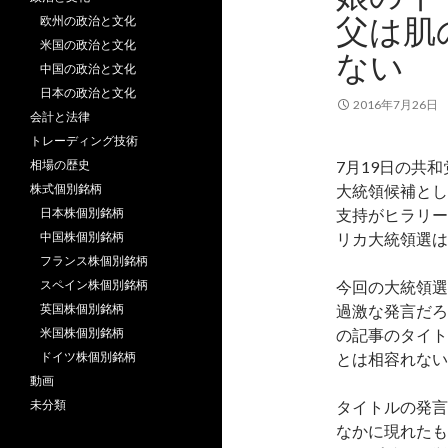
父は肌
欧州の政治と文化
米国の政治と文化
ない
中国の政治と文化
日本の政治と文化
2016年7月26日
会計と法律
トレーディング技術
相場の歴史
7月19日の共
株式個別銘柄
大統領候補とし
日本株個別銘柄
支持がヒラリー
中国株個別銘柄
リカ大統領選は
フランス株個別銘柄
スペイン株個別銘柄
今回の大統領選
英国株個別銘柄
過激な発言だろ
米国株個別銘柄
の記事のタイト
ドイツ株個別銘柄
とは相容れない
動画
未分類
タイトルの発言
なかに現れたも