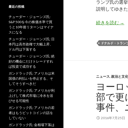
ランプ氏の選挙
最近の投稿
説明してゆきた
チューダー・ジョーンズ氏:
娘
S&P 500を今の株価水準で買
続きを読む
→
うと10年後リターンはマイナ
スになる
チューダー・ジョーンズ氏: 日
ドナルド・トラン
本円は高市政権で大幅上昇、
ドル円は下落する
チューダー・ジョーンズ氏: 絶
好の機会にだけトレードすれ
ば投資で成功する
ガンドラック氏: アメリカは米
ニュース
,
政治と文
国債の利払いを停止する、そ
ヨーロ
してそうすべきだ
ガンドラック氏: アメリカが利
部で更
上げして株式市場に冷水を浴
びせる可能性
事件、
ガンドラック氏: アメリカの若
者はもうビットコインの話を
していない
2016年7月25日
ガンドラック氏: 金相場下落は