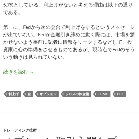
5.7%としている。利上げがないと考える理由は以下の通り
である。
第一に、Fedから次の会合で利上げをするというメッセージ
が出ていない。Fedが金融引き締めに動く際には、市場を驚
かせないよう事前に記者に情報をリークするなどして、投
資家に心の準備をさせるものであるが、現時点でFedのそう
いう動きは見られていない。
米国利上げ: 10月のFOMC会合でFedの利上げ
続きを読む
→
利上げ
金
オプション
ソロスの錬金術
FOMC
FED
トレーディング技術