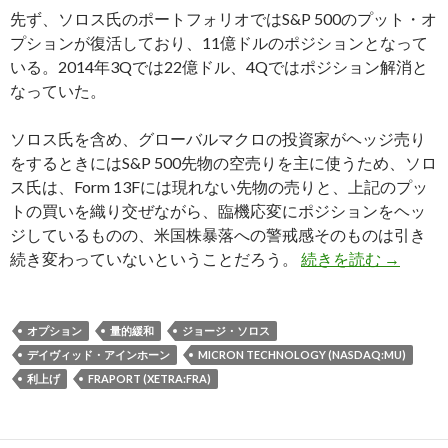
先ず、ソロス氏のポートフォリオではS&P 500のプット・オ
プションが復活しており、11億ドルのポジションとなって
いる。2014年3Qでは22億ドル、4Qではポジション解消と
なっていた。
ソロス氏を含め、グローバルマクロの投資家がヘッジ売り
をするときにはS&P 500先物の空売りを主に使うため、ソロ
ス氏は、Form 13Fには現れない先物の売りと、上記のプッ
トの買いを織り交ぜながら、臨機応変にポジションをヘッ
ジしているものの、米国株暴落への警戒感そのものは引き
Form
続き変わっていないということだろう。
続きを読む
→
オプション
量的緩和
ジョージ・ソロス
デイヴィッド・アインホーン
MICRON TECHNOLOGY (NASDAQ:MU)
利上げ
FRAPORT (XETRA:FRA)