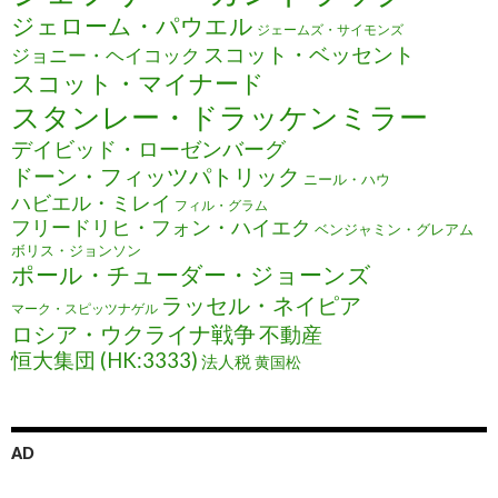
ジェローム・パウエル
ジェームズ・サイモンズ
スコット・ベッセント
ジョニー・ヘイコック
スコット・マイナード
スタンレー・ドラッケンミラー
デイビッド・ローゼンバーグ
ドーン・フィッツパトリック
ニール・ハウ
ハビエル・ミレイ
フィル・グラム
フリードリヒ・フォン・ハイエク
ベンジャミン・グレアム
ボリス・ジョンソン
ポール・チューダー・ジョーンズ
ラッセル・ネイピア
マーク・スピッツナゲル
ロシア・ウクライナ戦争
不動産
恒大集団 (HK:3333)
法人税
黄国松
AD