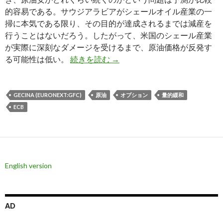
的容易である。サウジアラビアがシェールオイル産業の一
掃に本気である限り、その目的が達成されるまでは減産を
行うことはないだろう。したがって、米国のシェール産業
が実際に深刻なダメージを受けるまで、原油価格が反発す
原油安はいつまで続くのか？ 
る可能性は低い。
続きを読む
→
GECINA (EURONEXT:GFC)
原油
オプション
量的緩和
ECB
English version
AD