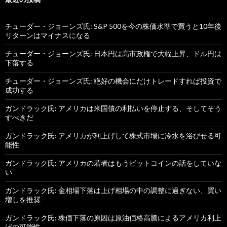
チューダー・ジョーンズ氏: S&P 500を今の株価水準で買うと10年後
リターンはマイナスになる
チューダー・ジョーンズ氏: 日本円は高市政権で大幅上昇、ドル円は
下落する
チューダー・ジョーンズ氏: 絶好の機会にだけトレードすれば投資で
成功する
ガンドラック氏: アメリカは米国債の利払いを停止する、そしてそう
すべきだ
ガンドラック氏: アメリカが利上げして株式市場に冷水を浴びせる可
能性
ガンドラック氏: アメリカの若者はもうビットコインの話をしていな
い
ガンドラック氏: 金相場下落は上げ相場の中の調整に過ぎない、買い
増しを推奨
ガンドラック氏: 株価下落の原因は原油価格高騰によるアメリカ利上
げの可能性