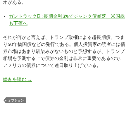
オがある。
ガントラック氏: 長期金利3%でジャンク債暴落、米国株
も下落へ
それが何かと言えば、トランプ政権による超長期債、つま
り50年物国債などの発行である。個人投資家の読者には債
券市場はあまり馴染みがないものと予想するが、トランプ
相場を予測する上で債券の金利は非常に重要であるので、
アメリカの債券について連日取り上げている。
トランプ政権が超長期債発行でジャンク債は暴落
続きを読む
→
オプション