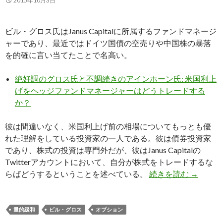
2015年10月3日
ビル・グロス氏はJanus Capitalに所属するファンドマネージ
ャーであり、最近ではドイツ国債の空売りや中国株の暴落
を的確に言い当てたことで名高い。
絶好調のグロス氏と不調続きのアインホーン氏: 米国利上
げをヘッジファンドマネージャーはどうトレードする
か？
彼は間違いなく、米国利上げ前の相場についてもっとも優
れた理解をしている投資家の一人である。彼は債券投資家
であり、株式の投資は専門外だが、彼はJanus Capitalの
Twitterアカウントにおいて、自分が株式をトレードするな
債券王ビ
らばどうするということを述べている。
続きを読む
→
量的緩和
ビル・グロス
オプション