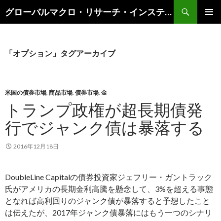
検
グローバルマクロ・リサーチ・インスティテュート
索
コ
メインメ
ン
ニュー
テ
ン
「オプション」タグアーカイブ
ツ
へ
ス
キ
米国の債券市場
,
商品市場
,
債券市場
,
金
ッ
トランプ政権が超長期債発
プ
行でジャンク債は暴落する
2016年12月18日
DoubleLine Capitalの債券投資家ジェフリー・ガントラック
氏がアメリカの長期金利高騰を懸念して、3%を超える事態
となれば高利回りのジャンク債が暴落すると予想したこと
は伝えたが、2017年ジャンク債暴落にはもう一つのシナリ