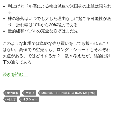
利上げとドル高による輸出減速で米国株の上値は限られ
る
株の急落はいつでも大した理由なしに起こる可能性があ
り、振れ幅は10%から30%程度である
量的緩和バブルの完全な崩壊はまだ先
このような相場では単純な売り買いをしても報われること
はない。高値での空売りも、ロング・ショートもそれぞれ
欠点がある。ではどうするか？ 散々考えたが、結論は以
下の通りである。
米国利上げ後の株式投資戦略: 上がらないが急
続きを読む
→
量的緩和
空売り
MICRON TECHNOLOGY (NASDAQ:MU)
利上げ
オプション