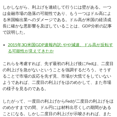
しかしながら、利上げを連続して行うには壁がある。一つ
は金融市場の急落の可能性であり、もう一つはドル高によ
る米国輸出業へのダメージである。ドル高が米国の経済成
長に確かな悪影響を及ぼしていることは、GDP分析の記事
で説明した。
2015年3Q米国GDP速報内訳: やや減速、ドル高が反転す
る可能性が見えてきたか
これらを考慮すれば、先ず最初の利上げ後にFedは、二度目
の利上げを急がないということを強調するだろう。そうす
ることで市場の反応を先ず見、市場が大慌てをしていない
ようであれば、二度目の利上げをほのめかして、また市場
の様子を見るのである。
したがって、一度目の利上げからFedが二度目の利上げをほ
のめかすまでの間、ドル円には材料出尽くしの期間がある
ことになる。しかし二度目の利上げが示唆されれば、また