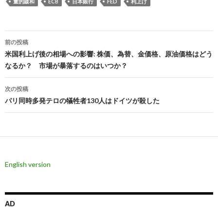
量的緩和
ECB
日本銀行
FED
利上げ
投
前の投稿
稿
米国利上げ後の相場への影響: 株価、為替、金価格、原油価格はどう
なるか？ 市場が暴落するのはいつか？
ナ
ビ
次の投稿
パリ同時多発テロの犠牲者130人はドイツが殺した
ゲ
ー
シ
ョ
English version
ン
AD