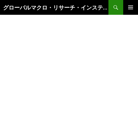
検
グローバルマクロ・リサーチ・インスティテュート
索
コ
メインメ
ン
ニュー
テ
ン
ツ
へ
ス
キ
ッ
プ