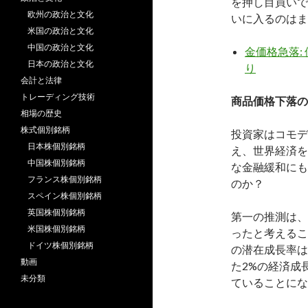
を押し目買いで
欧州の政治と文化
いに入るのはま
米国の政治と文化
中国の政治と文化
金価格急落:
日本の政治と文化
り
会計と法律
トレーディング技術
商品価格下落の
相場の歴史
株式個別銘柄
投資家はコモデ
日本株個別銘柄
え、世界経済を
中国株個別銘柄
な金融緩和にも
フランス株個別銘柄
のか？
スペイン株個別銘柄
英国株個別銘柄
第一の推測は、
米国株個別銘柄
ったと考えるこ
ドイツ株個別銘柄
の潜在成長率は
動画
た2%の経済成
未分類
ていることにな