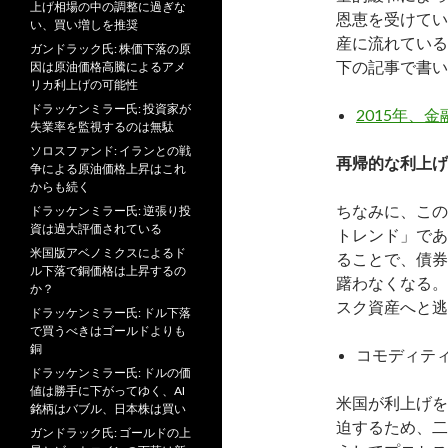
上げ相場の中の調整に過ぎな
恩恵を受けてい
い、買い増しを推奨
産に流れている
ガンドラック氏: 株価下落の原
下の記事で書い
因は原油価格高騰によるアメ
リカ利上げの可能性
ドラッケンミラー氏: 投資家が
2015年、
失業率を監視するのは無駄
ソロスファンド: イランとの戦
再帰的な利上げ
争による原油価格上昇はこれ
からも続く
ちなみに、この
ドラッケンミラー氏: 逆張り投
資は過大評価されている
トレンド」であ
米国版アベノミクスによるド
ることで、債券
ル下落で銅価格は上昇するの
躇わなくなる。
か？
スク資産へと逃
ドラッケンミラー氏: ドル下落
で買うべきはゴールドよりも
銅
コモディティ安
ドラッケンミラー氏: ドルの価
値は勝手に下がってゆく、AI
米国が利上げを
銘柄はバブル、日本株は買い
迫するため、二
ガンドラック氏: ゴールドの上