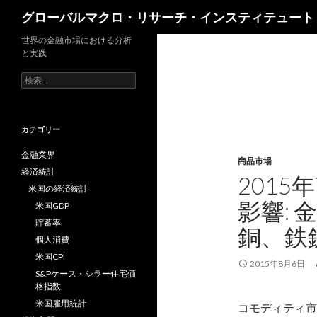
検
グローバルマクロ・リサーチ・インスティテュート
索
世界の金融市場における分析
と実践
検
索:
カテゴリー
金融業界
商品市場
経済統計
201
米国の経済統計
影響:
米国GDP
貯蓄率
銅、鉄
個人消費
米国CPI
2015年8月6日
S&Pケース・シラー住宅価
格指数
米国雇用統計
コモディティ市