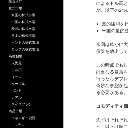
投資入門
によるドル高と
株式市場
が、以下の2つ
米国の株式市場
中国の株式市場
量的緩和を
欧州の株式市場
米国の量的
日本の株式市場
インドの株式市場
米国は確かに大
ロシアの株式市場
債券を放出して
為替相場
人民元
この時点でもし
ドル円
は更なる暴落を
ユーロ
行ったらデフレ
ルーブル
奇妙な事態が起
ポンド
る必要がある。
レアル
スイスフラン
コモディティ価
商品市場
エネルギー資源
先ずはそれぞれ
ウラン
う。以下は順に