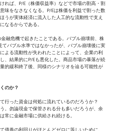
ければ、P/E（株価収益率）などで市場の割高・割
意味をなさなくなる。P/Eは株価を利益で割った数
ほうが実体経済に流入した人工的な流動性で支え
になるからである。
年の金融危機で起きたことである。バブル崩壊前、株
で見てバブル水準ではなかったが、バブル崩壊後に実
による流動性が失われたことによって、企業の利
し、結果的にP/Eも悪化した。商品市場の暴落が続
量的緩和終了後、同様のシナリオを辿る可能性が
くのか？
出て行った資金は何処に流れているのだろうか？
う。勿論現金で保管される分も多いだろうが、余
は常に金融市場に供給され続ける。
て債券の利回りがほとんどゼロに等しいために、