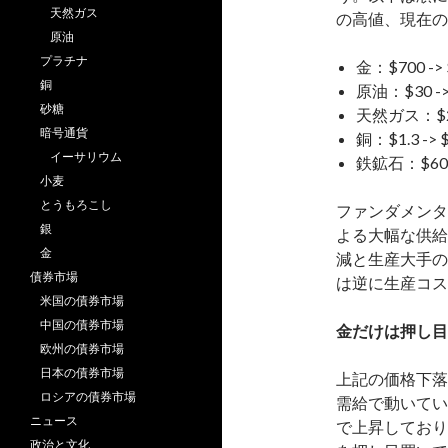
天然ガス
の高値、現在の
原油
プラチナ
金：$700 -> 
銅
原油：$30 -> 
砂糖
天然ガス：$2.5 
暗号通貨
銅：$1.3 -> $4
イーサリウム
鉄鉱石：$60 ->
小麦
とうもろこし
ファンダメンタ
銀
よる大幅な供給
金
減と生産大手の
債券市場
は逆に生産コス
米国の債券市場
中国の債券市場
金だけは押し目
欧州の債券市場
日本の債券市場
上記の価格下落
ロシアの債券市場
需給で動いている
ニュース
で上昇しており
政治と文化