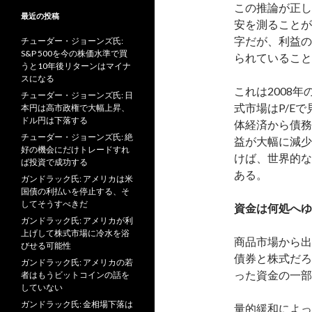
この推論が正し
最近の投稿
安を測ることが
字だが、利益の
チューダー・ジョーンズ氏:
S&P 500を今の株価水準で買
られていること
うと10年後リターンはマイナ
スになる
これは2008
チューダー・ジョーンズ氏: 日
式市場はP/E
本円は高市政権で大幅上昇、
ドル円は下落する
体経済から債務
チューダー・ジョーンズ氏: 絶
益が大幅に減少
好の機会にだけトレードすれ
けば、世界的な
ば投資で成功する
ある。
ガンドラック氏: アメリカは米
国債の利払いを停止する、そ
してそうすべきだ
資金は何処へゆ
ガンドラック氏: アメリカが利
上げして株式市場に冷水を浴
商品市場から
びせる可能性
債券と株式だろ
ガンドラック氏: アメリカの若
った資金の一部
者はもうビットコインの話を
していない
ガンドラック氏: 金相場下落は
量的緩和によっ