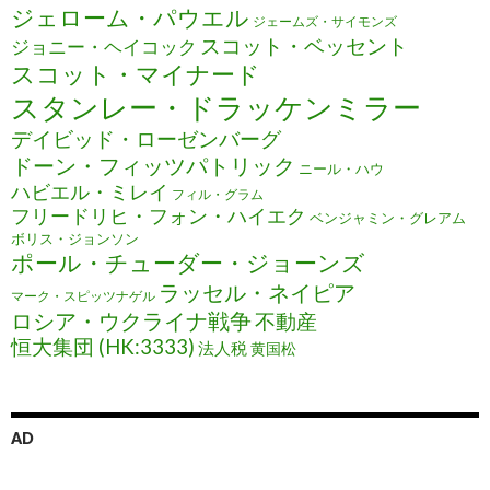
ジェローム・パウエル
ジェームズ・サイモンズ
スコット・ベッセント
ジョニー・ヘイコック
スコット・マイナード
スタンレー・ドラッケンミラー
デイビッド・ローゼンバーグ
ドーン・フィッツパトリック
ニール・ハウ
ハビエル・ミレイ
フィル・グラム
フリードリヒ・フォン・ハイエク
ベンジャミン・グレアム
ボリス・ジョンソン
ポール・チューダー・ジョーンズ
ラッセル・ネイピア
マーク・スピッツナゲル
ロシア・ウクライナ戦争
不動産
恒大集団 (HK:3333)
法人税
黄国松
AD