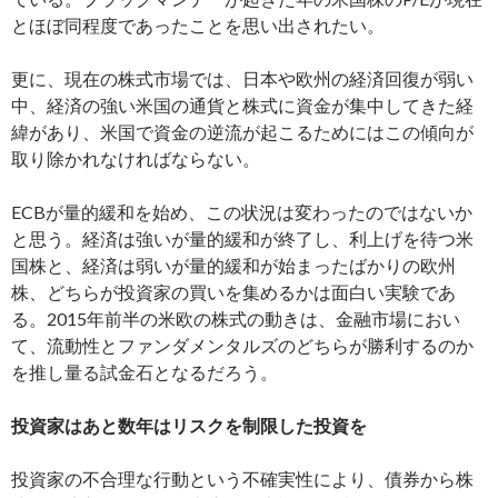
とほぼ同程度であったことを思い出されたい。
更に、現在の株式市場では、日本や欧州の経済回復が弱い
中、経済の強い米国の通貨と株式に資金が集中してきた経
緯があり、米国で資金の逆流が起こるためにはこの傾向が
取り除かれなければならない。
ECBが量的緩和を始め、この状況は変わったのではないか
と思う。経済は強いが量的緩和が終了し、利上げを待つ米
国株と、経済は弱いが量的緩和が始まったばかりの欧州
株、どちらが投資家の買いを集めるかは面白い実験であ
る。2015年前半の米欧の株式の動きは、金融市場におい
て、流動性とファンダメンタルズのどちらが勝利するのか
を推し量る試金石となるだろう。
投資家はあと数年はリスクを制限した投資を
投資家の不合理な行動という不確実性により、債券から株