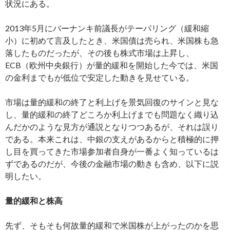
状況にある。
2013年5月にバーナンキ前議長がテーパリング（緩和縮
小）に初めて言及したとき、米国債は売られ、米国株も急
落したものだったが、その後も株式市場は上昇し、
ECB（欧州中央銀行）が量的緩和を開始した今では、米国
の金利までもが低位で安定した動きを見せている。
市場は量的緩和の終了と利上げを景気回復のサインと見な
し、量的緩和の終了どころか利上げまでも問題なく織り込
んだかのような見方が通説となりつつあるが、それは誤り
である。本来これは、中銀の支えがあるからと積極的に押
し目を買ってきた市場参加者自身が一番よく知っているは
ずであるのだが、今後の金融市場の動きも含め、以下に説
明したい。
量的緩和と株高
先ず、そもそも何故量的緩和で米国株が上がったのかを思