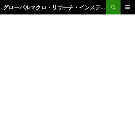
検
グローバルマクロ・リサーチ・インスティテュート
索
コ
メインメ
ン
ニュー
テ
ン
ツ
へ
ス
キ
ッ
プ