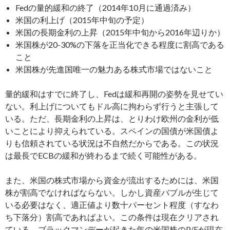
Fedの量的緩和の終了（2014年10月に通過済み）
米国の利上げ（2015年中旬の予定）
米国の長期金利の上昇（2015年中旬から2016年辺りか）
米国株が20-30%の下落を正当化できる程度に割高である
こと
米国株が先進国唯一の魅力ある株式市場ではないこと
量的緩和はすでに終了し、Fedは緩和再開の姿勢を見せてい
ない。利上げについてもドル高に拘わらず行うと主張して
いる。ただ、長期金利の上昇は、とりわけ欧州の金利が低
いことにより抑えられている。スペインの国債が米国債よ
りも信頼されている状況は不自然だからである。この状況
は最長でECBの緩和が終わるまで続く可能性がある。
また、米国の株式市場から資金が流出するためには、米国
株が割高でなければならない。しかし資産バブルが生じて
いる必要はなく、適正値より数十パーセント程度（すなわ
ち下落分）割高であればよい。この条件は現在クリアされ
ている。ブラックマンデーが起きた年の米国株のP/Eが現在