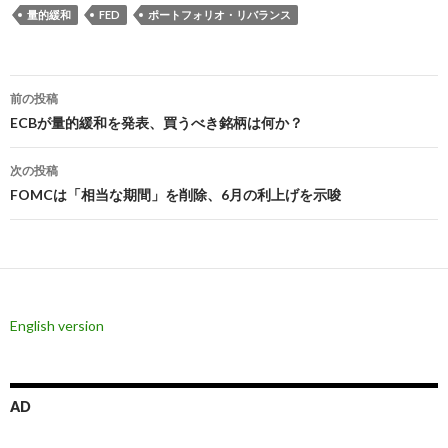
量的緩和
FED
ポートフォリオ・リバランス
投
前の投稿
稿
ECBが量的緩和を発表、買うべき銘柄は何か？
ナ
次の投稿
ビ
FOMCは「相当な期間」を削除、6月の利上げを示唆
ゲ
ー
シ
English version
ョ
ン
AD