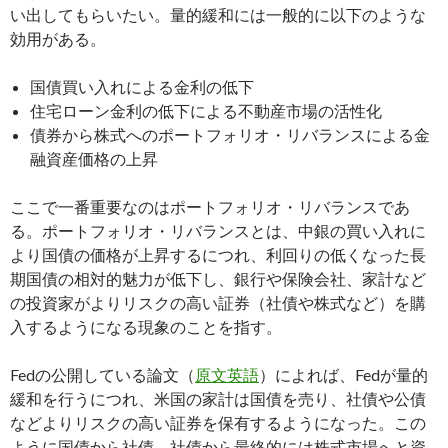
い出してもらいたい。量的緩和には一般的に以下のような
効用がある。
国債買い入れによる金利の低下
住宅ローン金利の低下による不動産市場の活性化
債券から株式へのポートフォリオ・リバランスによる金
融資産価格の上昇
ここで一番重要なのはポートフォリオ・リバランスであ
る。ポートフォリオ・リバランスとは、中銀の買い入れに
より国債の価格が上昇するにつれ、利回りの低くなった長
期国債の相対的魅力が低下し、銀行や保険会社、家計など
の投資家がよりリスクの高い証券（社債や株式など）を購
入するようになる現象のことを指す。
Fedの公開している論文（
原文英語
）によれば、Fedが量的
緩和を行うにつれ、米国の家計は国債を売り、社債や公債
などよりリスクの高い証券を保有するようになった。この
ように国債から社債、社債から最終的には株式市場へと資