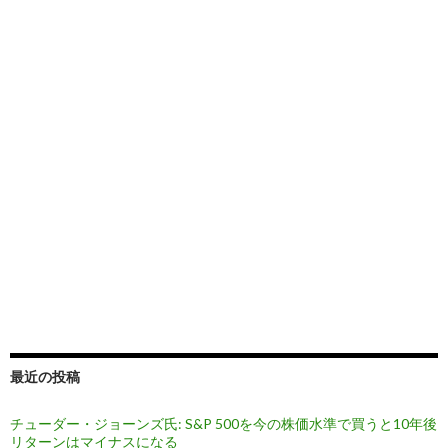
最近の投稿
チューダー・ジョーンズ氏: S&P 500を今の株価水準で買うと10年後
リターンはマイナスになる