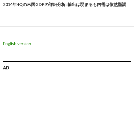
ビ
2014年4Qの米国GDPの詳細分析: 輸出は弱まるも内需は依然堅調
ゲ
ー
シ
English version
ョ
ン
AD