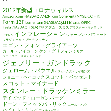
2019年新型コロナウィルス
Coherent (NYSE:COHR)
Amazon.com (NASDAQ:AMZN)
CNN
Form 13F
Lumentum (NASDAQ:LITE)
OPEC
OECD
Tesla (NASDAQ:TSLA)
アダム・スミス
TPP
アラスター・マクラウド
インフレーション
ウォーレン・バフェット
イエレン
ウラジミール・プーチン
ウラン
エゴン・フォン・グライアーツ
ケン・グリフィン
カール・アイカーン
シリア
ジェイコブ・ロスチャイルド
ジェフリー・ガンドラック
ジェローム・パウエル
ジェームズ・サイモンズ
スコット・ベッセント
ジョニー・ヘイコック
スコット・マイナード
スタンレー・ドラッケンミラー
デイビッド・ローゼンバーグ
ドーン・フィッツパトリック
ニール・ハウ
ハビエル・ミレイ
フィル・グラム