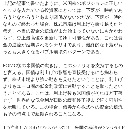
上記の記事で書いたように、米国株のポジションに正しい
ヘッジを入れている投資家にとっては、下落が一時的であ
ろうとなかろうとあまり関係がないのだが、下落が一時的
なもので終わった場合、株式市場は利上げを乗り越えたと
考え、本当の資金の逆流がまだ始まっていないにもかかわ
らず、史上最高値を更新してゆく可能性がある。これは資
金の逆流が延期されるシナリオであり、最終的な下落がも
っとも大きくなるバブル崩壊のパターンである。
FOMC後の米国債の動きは、このシナリオを支持するもの
と言える。国債は利上げの影響を直接受けるにも拘わら
ず、株式市場より強い動きを見せたということは、利上げ
よりもユーロ圏の低金利政策に連動することを取ったとい
うことである。これは、利上げ後も米国債がそれほど下落
せず、世界的な低金利が日欧の緩和終了後まで続く可能性
を示唆している。この場合、債券から株式への資金の逆流
もその時点まで延期されることになる。
1つ注意しなければならないのは、米国の経済がどれだけド