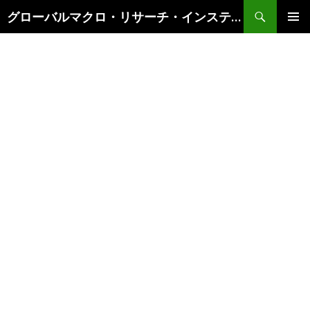
検
グローバルマクロ・リサーチ・インスティテュート
索
コ
メインメ
ン
ニュー
テ
ン
ツ
へ
ス
キ
ッ
プ