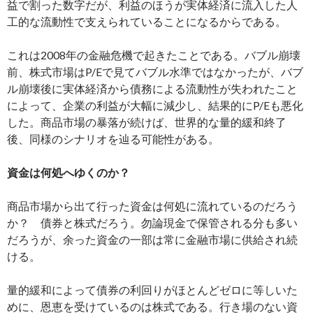
益で割った数字だが、利益のほうが実体経済に流入した人
工的な流動性で支えられていることになるからである。
これは2008年の金融危機で起きたことである。バブル崩壊
前、株式市場はP/Eで見てバブル水準ではなかったが、バブ
ル崩壊後に実体経済から債務による流動性が失われたこと
によって、企業の利益が大幅に減少し、結果的にP/Eも悪化
した。商品市場の暴落が続けば、世界的な量的緩和終了
後、同様のシナリオを辿る可能性がある。
資金は何処へゆくのか？
商品市場から出て行った資金は何処に流れているのだろう
か？ 債券と株式だろう。勿論現金で保管される分も多い
だろうが、余った資金の一部は常に金融市場に供給され続
ける。
量的緩和によって債券の利回りがほとんどゼロに等しいた
めに、恩恵を受けているのは株式である。行き場のない資