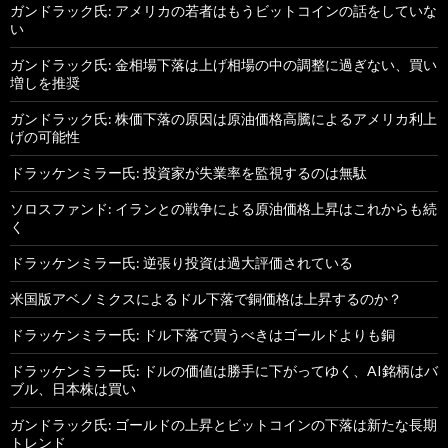
ガンドラック氏: アメリカの若者はもうビットコインの話をしていな
い
ガンドラック氏: 金相場下落は上げ相場の中の調整に過ぎない、買い
増しを推奨
ガンドラック氏: 株価下落の原因は原油価格高騰によるアメリカ利上
げの可能性
ドラッケンミラー氏: 投資家が失業率を監視するのは無駄
ソロスファンド: イランとの戦争による原油価格上昇はこれからも続
く
ドラッケンミラー氏: 逆張り投資は過大評価されている
米国版アベノミクスによるドル下落で銅価格は上昇するのか？
ドラッケンミラー氏: ドル下落で買うべきはゴールドよりも銅
ドラッケンミラー氏: ドルの価値は勝手に下がってゆく、AI銘柄はバ
ブル、日本株は買い
ガンドラック氏: ゴールドの上昇とビットコインの下落は新たな長期
トレンド