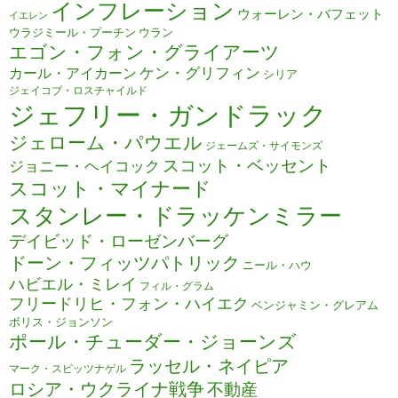
インフレーション
ウォーレン・バフェット
イエレン
ウラジミール・プーチン
ウラン
エゴン・フォン・グライアーツ
ケン・グリフィン
カール・アイカーン
シリア
ジェイコブ・ロスチャイルド
ジェフリー・ガンドラック
ジェローム・パウエル
ジェームズ・サイモンズ
スコット・ベッセント
ジョニー・ヘイコック
スコット・マイナード
スタンレー・ドラッケンミラー
デイビッド・ローゼンバーグ
ドーン・フィッツパトリック
ニール・ハウ
ハビエル・ミレイ
フィル・グラム
フリードリヒ・フォン・ハイエク
ベンジャミン・グレアム
ボリス・ジョンソン
ポール・チューダー・ジョーンズ
ラッセル・ネイピア
マーク・スピッツナゲル
ロシア・ウクライナ戦争
不動産