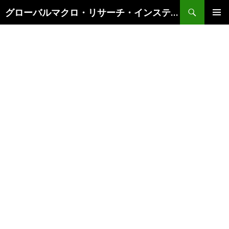
検
グローバルマクロ・リサーチ・インスティテュート
索
コ
メインメ
ン
ニュー
テ
ン
ツ
へ
ス
キ
ッ
プ