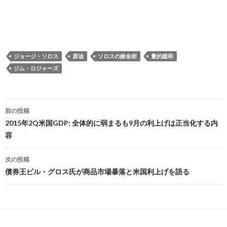
ジョージ・ソロス
原油
ソロスの錬金術
量的緩和
ジム・ロジャーズ
投
前の投稿
稿
2015年2Q米国GDP: 全体的に弱まるも9月の利上げは正当化する内
容
ナ
ビ
次の投稿
債券王ビル・グロス氏が商品市場暴落と米国利上げを語る
ゲ
ー
シ