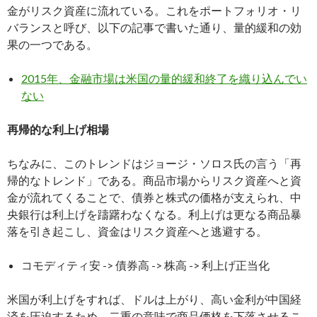
金がリスク資産に流れている。これをポートフォリオ・リ
バランスと呼び、以下の記事で書いた通り、量的緩和の効
果の一つである。
2015年、金融市場は米国の量的緩和終了を織り込んでい
ない
再帰的な利上げ相場
ちなみに、このトレンドはジョージ・ソロス氏の言う「再
帰的なトレンド」である。商品市場からリスク資産へと資
金が流れてくることで、債券と株式の価格が支えられ、中
央銀行は利上げを躊躇わなくなる。利上げは更なる商品暴
落を引き起こし、資金はリスク資産へと逃避する。
コモディティ安 -> 債券高 -> 株高 -> 利上げ正当化
米国が利上げをすれば、ドルは上がり、高い金利が中国経
済を圧迫するため、二重の意味で商品価格を下落させるこ