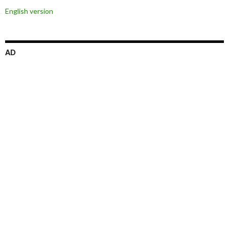
ョ
English version
ン
AD