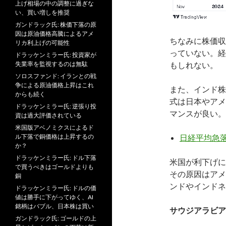
上げ相場の中の調整に過ぎな
い、買い増しを推奨
ガンドラック氏: 株価下落の原
因は原油価格高騰によるアメ
ちなみに株価収
リカ利上げの可能性
っていない。経
ドラッケンミラー氏: 投資家が
失業率を監視するのは無駄
もしれない。
ソロスファンド: イランとの戦
争による原油価格上昇はこれ
また、インド株
からも続く
式は日本やアメ
ドラッケンミラー氏: 逆張り投
マンスが良い。
資は過大評価されている
米国版アベノミクスによるド
ル下落で銅価格は上昇するの
日経平均急
か？
ドラッケンミラー氏: ドル下落
米国が利下げに
で買うべきはゴールドよりも
その原因はアメ
銅
ンドやインドネ
ドラッケンミラー氏: ドルの価
値は勝手に下がってゆく、AI
銘柄はバブル、日本株は買い
サウジアラビア
ガンドラック氏: ゴールドの上