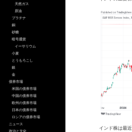
天然ガス
原油
プラチナ
銅
砂糖
暗号通貨
イーサリウム
小麦
とうもろこし
銀
金
債券市場
米国の債券市場
中国の債券市場
欧州の債券市場
日本の債券市場
ロシアの債券市場
ニュース
インド株は最近
政治と文化