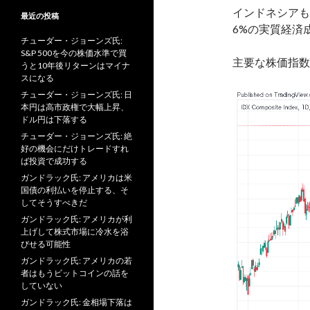
インドネシアも
最近の投稿
6%の実質経済
チューダー・ジョーンズ氏:
S&P 500を今の株価水準で買
主要な株価指数
うと10年後リターンはマイナ
スになる
チューダー・ジョーンズ氏: 日
本円は高市政権で大幅上昇、
ドル円は下落する
チューダー・ジョーンズ氏: 絶
好の機会にだけトレードすれ
ば投資で成功する
ガンドラック氏: アメリカは米
国債の利払いを停止する、そ
してそうすべきだ
ガンドラック氏: アメリカが利
上げして株式市場に冷水を浴
びせる可能性
ガンドラック氏: アメリカの若
者はもうビットコインの話を
していない
ガンドラック氏: 金相場下落は