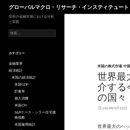
検
グローバルマクロ・リサーチ・インスティテュート
索
世界の金融市場における分析
と実践
検
索:
カテゴリー
金融業界
米国の株式市場
,
中
経済統計
世界最
米国の経済統計
介する
米国GDP
貯蓄率
の国々
個人消費
米国CPI
2024年9月13日
S&Pケース・シラー住宅価
格指数
米国雇用統計
世界最大のヘッジ