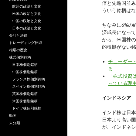
倍と先進国並み
欧州の政治と文化
ういう銘柄はな
米国の政治と文化
中国の政治と文化
ちなみに6%の
日本の政治と文化
済成長になって
会計と法律
から、米国株の
トレーディング技術
的根拠がない銘
相場の歴史
株式個別銘柄
チューダー・
日本株個別銘柄
る
中国株個別銘柄
「株式投資
フランス株個別銘柄
っている理
スペイン株個別銘柄
英国株個別銘柄
インドネシア
米国株個別銘柄
ドイツ株個別銘柄
インド株は日本
動画
日本より高い国
未分類
が、インドネシ