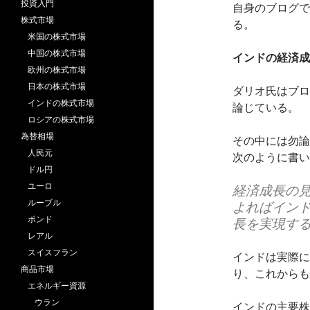
投資入門
自身のブログで
株式市場
る。
米国の株式市場
中国の株式市場
インドの経済成
欧州の株式市場
日本の株式市場
ダリオ氏はブロ
インドの株式市場
論じている。
ロシアの株式市場
為替相場
その中には勿論
人民元
次のように書い
ドル円
ユーロ
経済成長の
ルーブル
よればインド
ポンド
長を実現する
レアル
スイスフラン
インドは実際に
商品市場
り、これからも
エネルギー資源
ウラン
インドの主要株