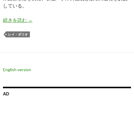
している。
レイ・ダリオ氏: 1929年に米国株が暴落して世
続きを読む
→
レイ・ダリオ
English version
AD