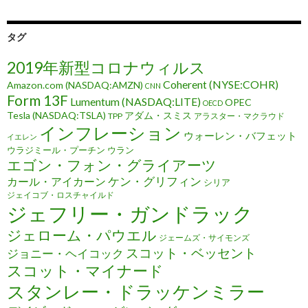
タグ
2019年新型コロナウィルス
Coherent (NYSE:COHR)
Amazon.com (NASDAQ:AMZN)
CNN
Form 13F
Lumentum (NASDAQ:LITE)
OPEC
OECD
Tesla (NASDAQ:TSLA)
アダム・スミス
TPP
アラスター・マクラウド
インフレーション
ウォーレン・バフェット
イエレン
ウラジミール・プーチン
ウラン
エゴン・フォン・グライアーツ
ケン・グリフィン
カール・アイカーン
シリア
ジェイコブ・ロスチャイルド
ジェフリー・ガンドラック
ジェローム・パウエル
ジェームズ・サイモンズ
スコット・ベッセント
ジョニー・ヘイコック
スコット・マイナード
スタンレー・ドラッケンミラー