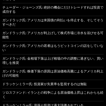
チューダー・ジョーンズ氏: 絶好の機会にだけトレードすれば投資で
成功する
ガンドラック氏: アメリカは米国債の利払いを停止する、そしてそう
すべきだ
ガンドラック氏: アメリカが利上げして株式市場に冷水を浴びせる可
能性
ガンドラック氏: アメリカの若者はもうビットコインの話をしていな
い
ガンドラック氏: 金相場下落は上げ相場の中の調整に過ぎない、買い
増しを推奨
ガンドラック氏: 株価下落の原因は原油価格高騰によるアメリカ利上
げの可能性
ドラッケンミラー氏: 投資家が失業率を監視するのは無駄
ソロスファンド: イランとの戦争による原油価格上昇はこれからも続
く
ドラッケンミラー氏: 逆張り投資は過大評価されている