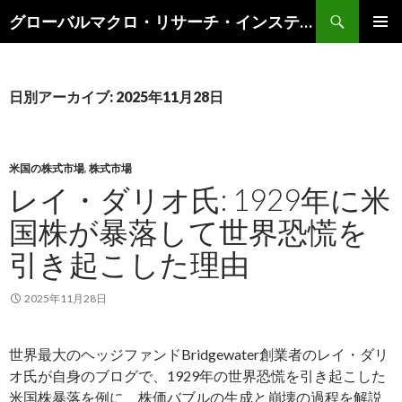
検
グローバルマクロ・リサーチ・インスティテュート
索
コ
メインメ
ン
ニュー
テ
ン
日別アーカイブ: 2025年11月28日
ツ
へ
ス
キ
米国の株式市場
,
株式市場
ッ
レイ・ダリオ氏: 1929年に米
プ
国株が暴落して世界恐慌を
引き起こした理由
2025年11月28日
世界最大のヘッジファンドBridgewater創業者のレイ・ダリ
オ氏が自身のブログで、1929年の世界恐慌を引き起こした
米国株暴落を例に、株価バブルの生成と崩壊の過程を解説