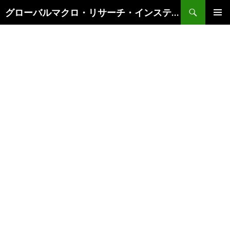
検
グローバルマクロ・リサーチ・インスティテュート
索
コ
メインメ
ン
ニュー
テ
ン
ツ
へ
ス
キ
ッ
プ