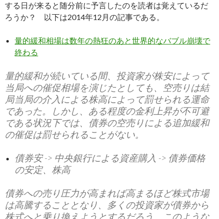
する日が来ると随分前に予言したのを読者は覚えているだ
ろうか？ 以下は2014年12月の記事である。
量的緩和相場は数年の熱狂のあと世界的なバブル崩壊で
終わる
量的緩和が続いている間、投資家が株安によって
当局への催促相場を演じたとしても、空売りは結
局当局の介入による株高によって罰せられる運命
であった。しかし、ある程度の金利上昇が不可避
である状況下では、債券の空売りによる追加緩和
の催促は罰せられることがない。
債券安 -> 中央銀行による資産購入 -> 債券価格
の安定、株高
債券への売り圧力が高まれば高まるほど株式市場
は高騰することとなり、多くの投資家が債券から
株式へと乗り換えようとするだろう。このような