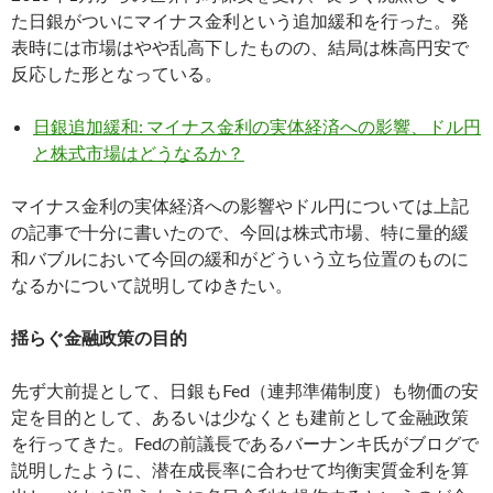
た日銀がついにマイナス金利という追加緩和を行った。発
表時には市場はやや乱高下したものの、結局は株高円安で
反応した形となっている。
日銀追加緩和: マイナス金利の実体経済への影響、ドル円
と株式市場はどうなるか？
マイナス金利の実体経済への影響やドル円については上記
の記事で十分に書いたので、今回は株式市場、特に量的緩
和バブルにおいて今回の緩和がどういう立ち位置のものに
なるかについて説明してゆきたい。
揺らぐ金融政策の目的
先ず大前提として、日銀もFed（連邦準備制度）も物価の安
定を目的として、あるいは少なくとも建前として金融政策
を行ってきた。Fedの前議長であるバーナンキ氏がブログで
説明したように、潜在成長率に合わせて均衡実質金利を算