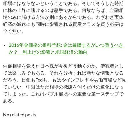
相場にはならないということである。そしてそうした時期
に株の上昇に賭けるのは悪手である。何故ならば、金融相
場のみに賭ける方法が別にあるからである。わざわざ実体
経済の減速にも同時に影響される資産クラスを買う必要は
全く無い。
2016年金価格の推移予想: 金は暴騰するがいつ買うべき
か？ 利上げの影響と米国経済の動向
催促相場を覚えた日本株が今後どう動くのか、傍観者とし
ては楽しみでもある。それを分析すれば新たな情報となる
だろう。日銀もFedも、もはやインフレ率や労働市場など見
ていない。中銀はただ相場の機嫌を伺うだけの道化になっ
てしまった。これはバブル崩壊への重要な第一ステップで
ある。
No related posts.