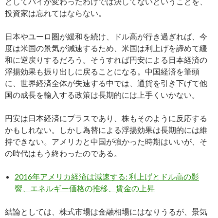
としてパイが変わったわけでは決してないということを、
投資家は忘れてはならない。
日本やユーロ圏が緩和を続け、ドル高が行き過ぎれば、今
度は米国の景気が減速するため、米国は利上げを諦めて緩
和に逆戻りするだろう。そうすれば円安による日本経済の
浮揚効果も振り出しに戻ることになる。中国経済を筆頭
に、世界経済全体が失速する中では、通貨を引き下げて他
国の成長を輸入する政策は長期的には上手くいかない。
円安は日本経済にプラスであり、株もそのように反応する
かもしれない。しかし為替による浮揚効果は長期的には維
持できない。アメリカと中国が強かった時期はいいが、そ
の時代はもう終わったのである。
2016年アメリカ経済は減速する: 利上げとドル高の影
響、エネルギー価格の推移、賃金の上昇
結論としては、株式市場は金融相場にはなりうるが、景気