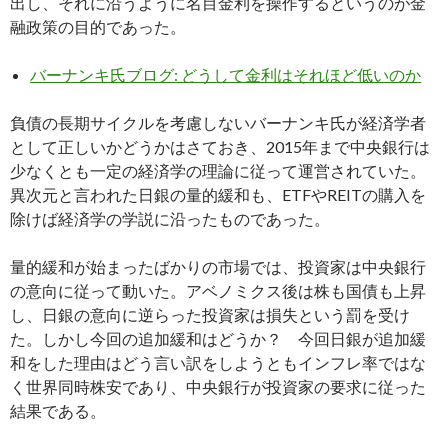
出し、それに沿うように名目金利を操作するというのが金
融政策の目的であった。
バーナンキ氏ブログ: どうして金利はそれほど低いのか
負債の長期サイクルを考慮しないバーナンキ氏が経済学者
として正しいかどうかはさておき、2015年まで中央銀行は
少なくとも一定の経済学の理論に従って運営されていた。
異次元と言われた日銀の量的緩和も、ETFやREITの購入を
除けば経済学の学説に沿ったものであった。
量的緩和が始まったばかりの市場では、投資家は中央銀行
の意向に従って動いた。アベノミクス後は株も国債も上昇
し、日銀の意向に逆らった投資家は損失という罰を受け
た。しかし今回の追加緩和はどうか？ 今回日銀が追加緩
和をした理由はどう言い訳をしようともインフレ率ではな
く世界同時株安であり、中央銀行が投資家の要求に従った
結果である。