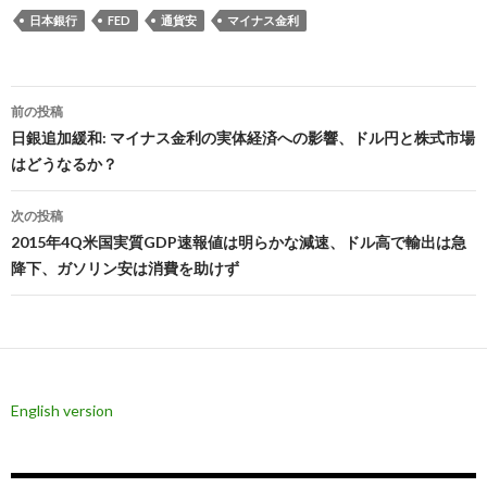
日本銀行
FED
通貨安
マイナス金利
投
前の投稿
稿
日銀追加緩和: マイナス金利の実体経済への影響、ドル円と株式市場
はどうなるか？
ナ
ビ
次の投稿
2015年4Q米国実質GDP速報値は明らかな減速、ドル高で輸出は急
ゲ
降下、ガソリン安は消費を助けず
ー
シ
ョ
ン
English version