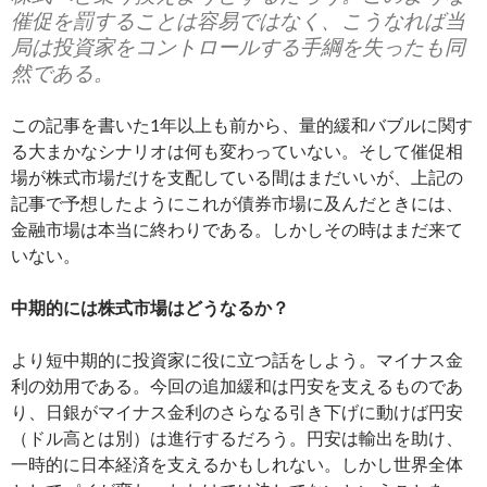
催促を罰することは容易ではなく、こうなれば当
局は投資家をコントロールする手綱を失ったも同
然である。
この記事を書いた1年以上も前から、量的緩和バブルに関す
る大まかなシナリオは何も変わっていない。そして催促相
場が株式市場だけを支配している間はまだいいが、上記の
記事で予想したようにこれが債券市場に及んだときには、
金融市場は本当に終わりである。しかしその時はまだ来て
いない。
中期的には株式市場はどうなるか？
より短中期的に投資家に役に立つ話をしよう。マイナス金
利の効用である。今回の追加緩和は円安を支えるものであ
り、日銀がマイナス金利のさらなる引き下げに動けば円安
（ドル高とは別）は進行するだろう。円安は輸出を助け、
一時的に日本経済を支えるかもしれない。しかし世界全体