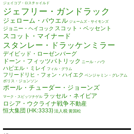
ジェイコブ・ロスチャイルド
ジェフリー・ガンドラック
ジェローム・パウエル
ジェームズ・サイモンズ
スコット・ベッセント
ジョニー・ヘイコック
スコット・マイナード
スタンレー・ドラッケンミラー
デイビッド・ローゼンバーグ
ドーン・フィッツパトリック
ニール・ハウ
ハビエル・ミレイ
フィル・グラム
フリードリヒ・フォン・ハイエク
ベンジャミン・グレアム
ボリス・ジョンソン
ポール・チューダー・ジョーンズ
ラッセル・ネイピア
マーク・スピッツナゲル
ロシア・ウクライナ戦争
不動産
恒大集団 (HK:3333)
法人税
黄国松