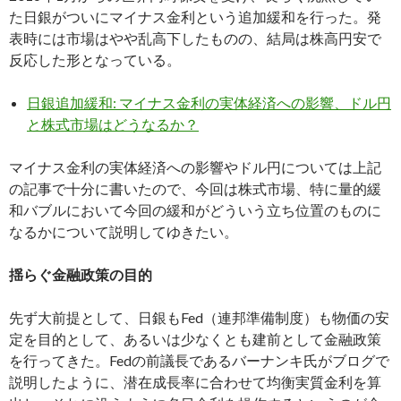
た日銀がついにマイナス金利という追加緩和を行った。発
表時には市場はやや乱高下したものの、結局は株高円安で
反応した形となっている。
日銀追加緩和: マイナス金利の実体経済への影響、ドル円
と株式市場はどうなるか？
マイナス金利の実体経済への影響やドル円については上記
の記事で十分に書いたので、今回は株式市場、特に量的緩
和バブルにおいて今回の緩和がどういう立ち位置のものに
なるかについて説明してゆきたい。
揺らぐ金融政策の目的
先ず大前提として、日銀もFed（連邦準備制度）も物価の安
定を目的として、あるいは少なくとも建前として金融政策
を行ってきた。Fedの前議長であるバーナンキ氏がブログで
説明したように、潜在成長率に合わせて均衡実質金利を算