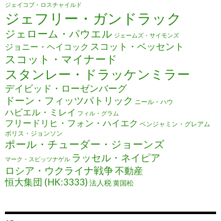
ジェイコブ・ロスチャイルド
ジェフリー・ガンドラック
ジェローム・パウエル
ジェームズ・サイモンズ
スコット・ベッセント
ジョニー・ヘイコック
スコット・マイナード
スタンレー・ドラッケンミラー
デイビッド・ローゼンバーグ
ドーン・フィッツパトリック
ニール・ハウ
ハビエル・ミレイ
フィル・グラム
フリードリヒ・フォン・ハイエク
ベンジャミン・グレアム
ボリス・ジョンソン
ポール・チューダー・ジョーンズ
ラッセル・ネイピア
マーク・スピッツナゲル
ロシア・ウクライナ戦争
不動産
恒大集団 (HK:3333)
法人税
黄国松