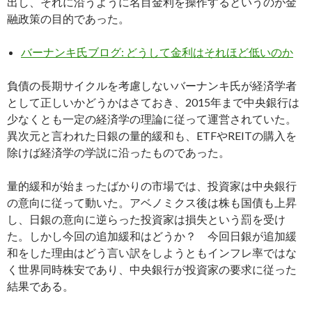
出し、それに沿うように名目金利を操作するというのが金
融政策の目的であった。
バーナンキ氏ブログ: どうして金利はそれほど低いのか
負債の長期サイクルを考慮しないバーナンキ氏が経済学者
として正しいかどうかはさておき、2015年まで中央銀行は
少なくとも一定の経済学の理論に従って運営されていた。
異次元と言われた日銀の量的緩和も、ETFやREITの購入を
除けば経済学の学説に沿ったものであった。
量的緩和が始まったばかりの市場では、投資家は中央銀行
の意向に従って動いた。アベノミクス後は株も国債も上昇
し、日銀の意向に逆らった投資家は損失という罰を受け
た。しかし今回の追加緩和はどうか？ 今回日銀が追加緩
和をした理由はどう言い訳をしようともインフレ率ではな
く世界同時株安であり、中央銀行が投資家の要求に従った
結果である。