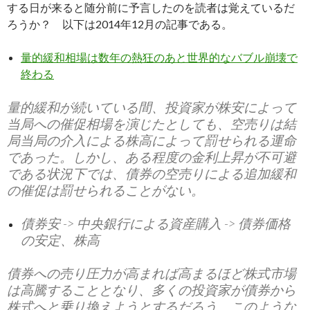
する日が来ると随分前に予言したのを読者は覚えているだ
ろうか？ 以下は2014年12月の記事である。
量的緩和相場は数年の熱狂のあと世界的なバブル崩壊で
終わる
量的緩和が続いている間、投資家が株安によって
当局への催促相場を演じたとしても、空売りは結
局当局の介入による株高によって罰せられる運命
であった。しかし、ある程度の金利上昇が不可避
である状況下では、債券の空売りによる追加緩和
の催促は罰せられることがない。
債券安 -> 中央銀行による資産購入 -> 債券価格
の安定、株高
債券への売り圧力が高まれば高まるほど株式市場
は高騰することとなり、多くの投資家が債券から
株式へと乗り換えようとするだろう。このような