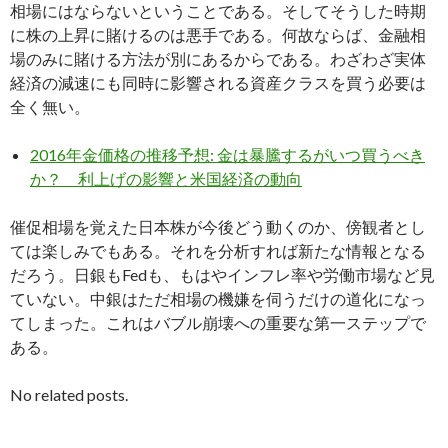
相場にはならないということである。そしてそうした時期
に株の上昇に賭けるのは悪手である。何故ならば、金融相
場のみに賭ける方法が別にあるからである。わざわざ実体
経済の減速にも同時に影響される資産クラスを買う必要は
全く無い。
2016年金価格の推移予想: 金は暴騰するがいつ買うべき
か？ 利上げの影響と米国経済の動向
催促相場を覚えた日本株が今後どう動くのか、傍観者とし
ては楽しみでもある。それを分析すれば新たな情報となる
だろう。日銀もFedも、もはやインフレ率や労働市場など見
ていない。中銀はただ相場の機嫌を伺うだけの道化になっ
てしまった。これはバブル崩壊への重要な第一ステップで
ある。
No related posts.