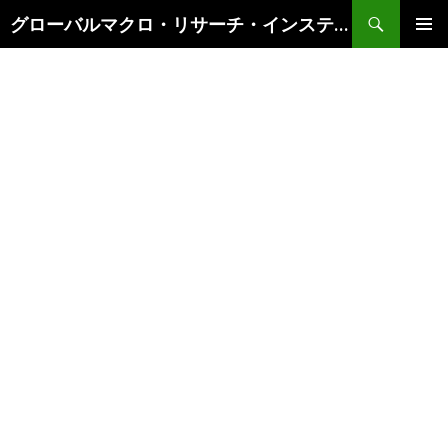
検
グローバルマクロ・リサーチ・インスティテュート
索
コ
メインメ
ン
ニュー
テ
ン
ツ
へ
ス
キ
ッ
プ