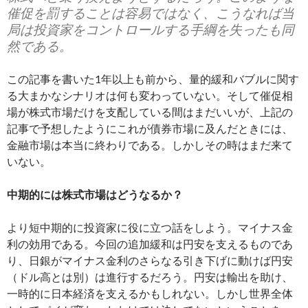
催促を罰することは容易ではなく、こうなれば当
局は投資家をコントロールする手綱を失ったも同
然である。
この記事を書いた1年以上も前から、量的緩和バブルに関す
る大まかなシナリオは何も変わっていない。そして催促相
場が株式市場だけを支配している間はまだいいが、上記の
記事で予想したようにこれが債券市場に及んだときには、
金融市場は本当に終わりである。しかしその時はまだ来て
いない。
中期的には株式市場はどうなるか？
より短中期的に投資家に役に立つ話をしよう。マイナス金
利の効用である。今回の追加緩和は円安を支えるものであ
り、日銀がマイナス金利のさらなる引き下げに動けば円安
（ドル高とは別）は進行するだろう。円安は輸出を助け、
一時的に日本経済を支えるかもしれない。しかし世界全体