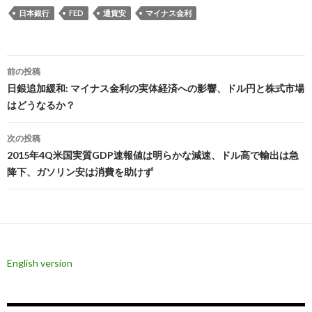
日本銀行
FED
通貨安
マイナス金利
投
前の投稿
稿
日銀追加緩和: マイナス金利の実体経済への影響、ドル円と株式市場
はどうなるか？
ナ
ビ
次の投稿
2015年4Q米国実質GDP速報値は明らかな減速、ドル高で輸出は急
ゲ
降下、ガソリン安は消費を助けず
ー
シ
ョ
ン
English version