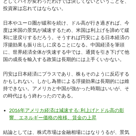
としてパイが変わったわけでは決してないということを、
投資家は忘れてはならない。
日本やユーロ圏が緩和を続け、ドル高が行き過ぎれば、今
度は米国の景気が減速するため、米国は利上げを諦めて緩
和に逆戻りするだろう。そうすれば円安による日本経済の
浮揚効果も振り出しに戻ることになる。中国経済を筆頭
に、世界経済全体が失速する中では、通貨を引き下げて他
国の成長を輸入する政策は長期的には上手くいかない。
円安は日本経済にプラスであり、株もそのように反応する
かもしれない。しかし為替による浮揚効果は長期的には維
持できない。アメリカと中国が強かった時期はいいが、そ
の時代はもう終わったのである。
2016年アメリカ経済は減速する: 利上げとドル高の影
響、エネルギー価格の推移、賃金の上昇
結論としては、株式市場は金融相場にはなりうるが、景気