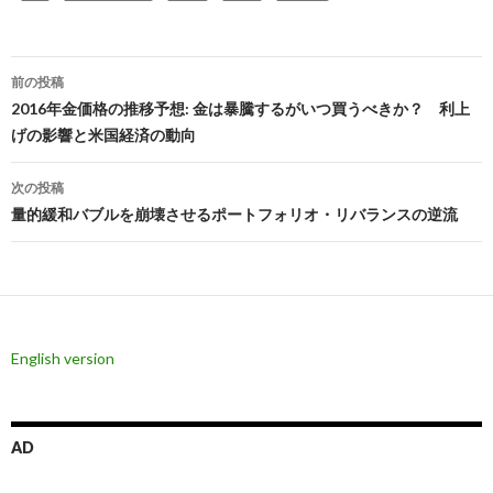
投
前の投稿
稿
2016年金価格の推移予想: 金は暴騰するがいつ買うべきか？ 利上
げの影響と米国経済の動向
ナ
ビ
次の投稿
量的緩和バブルを崩壊させるポートフォリオ・リバランスの逆流
ゲ
ー
シ
ョ
English version
ン
AD