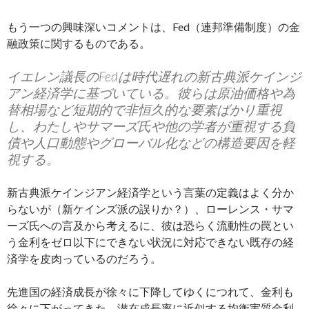
もう一つの興味深いコメントは、Fed（連邦準備制度）の金
融政策に関するものである。
イエレン議長のFedは時代遅れの新古典派ケインジ
アン経済学に基づいている。彼らは原油価格や為
替相場など短期的で非恒久的な要素ばかり重視
し、わたしやサマーズ氏や他の学者が重視する負
債や人口動態やグローバル化などの構造要因を軽
視する。
新古典派ケインジアン経済学という言葉の定義はよく分か
らないが（新ケインズ派の誤りか？）、ローレンス・サマ
ーズ氏への言及から考えるに、彼は恐らく流動性の罠とい
う金利をゼロ以下にできない状況に対応できない既存の経
済学を皮肉っているのだろう。
先進国の経済成長が徐々に下降してゆくにつれて、金利も
徐々に下がってきた。潜在成長率に近似する均衡実質金利