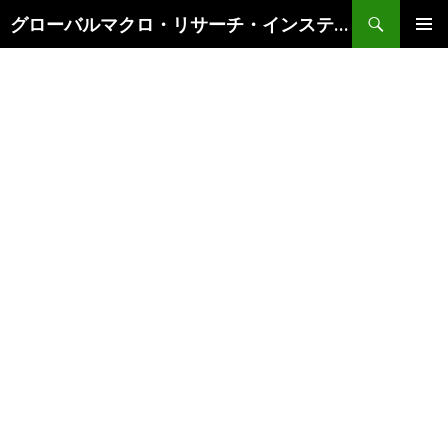
検
グローバルマクロ・リサーチ・インスティテュート
索
コ
メインメ
ン
ニュー
テ
ン
ツ
へ
ス
キ
ッ
プ