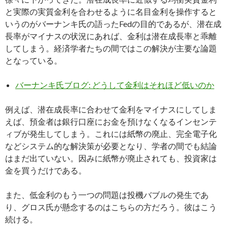
と実際の実質金利を合わせるように名目金利を操作すると
いうのがバーナンキ氏の語ったFedの目的であるが、潜在成
長率がマイナスの状況にあれば、金利は潜在成長率と乖離
してしまう。経済学者たちの間ではこの解決が主要な論題
となっている。
バーナンキ氏ブログ: どうして金利はそれほど低いのか
例えば、潜在成長率に合わせて金利をマイナスにしてしま
えば、預金者は銀行口座にお金を預けなくなるインセンテ
ィブが発生してしまう。これには紙幣の廃止、完全電子化
などシステム的な解決策が必要となり、学者の間でも結論
はまだ出ていない。因みに紙幣が廃止されても、投資家は
金を買うだけである。
また、低金利のもう一つの問題は投機バブルの発生であ
り、グロス氏が懸念するのはこちらの方だろう。彼はこう
続ける。