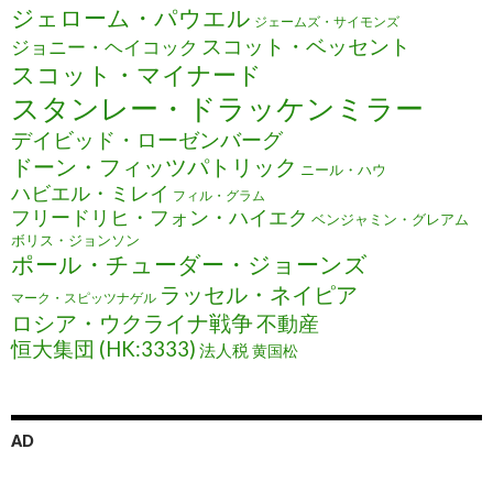
ジェローム・パウエル
ジェームズ・サイモンズ
スコット・ベッセント
ジョニー・ヘイコック
スコット・マイナード
スタンレー・ドラッケンミラー
デイビッド・ローゼンバーグ
ドーン・フィッツパトリック
ニール・ハウ
ハビエル・ミレイ
フィル・グラム
フリードリヒ・フォン・ハイエク
ベンジャミン・グレアム
ボリス・ジョンソン
ポール・チューダー・ジョーンズ
ラッセル・ネイピア
マーク・スピッツナゲル
ロシア・ウクライナ戦争
不動産
恒大集団 (HK:3333)
法人税
黄国松
AD