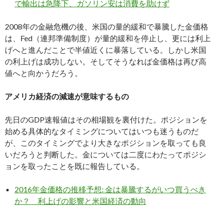
で輸出は急降下、ガソリン安は消費を助けず
2008年の金融危機の後、米国の量的緩和で暴騰した金価格
は、Fed（連邦準備制度）が量的緩和を停止し、更には利上
げへと進んだことで半値近くに暴落している。しかし米国
の利上げは成功しない。そしてそうなれば金価格は再び高
値へと向かうだろう。
アメリカ経済の減速が意味するもの
先日のGDP速報値はその相場観を裏付けた。ポジションを
始める具体的なタイミングについてはいつも迷うものだ
が、このタイミングでより大きなポジションを取っても良
いだろうと判断した。金については二度にわたってポジシ
ョンを取ったことを既に報告している。
2016年金価格の推移予想: 金は暴騰するがいつ買うべき
か？ 利上げの影響と米国経済の動向