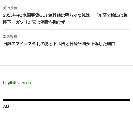
投
前の投稿
稿
2015年4Q米国実質GDP速報値は明らかな減速、ドル高で輸出は急
降下、ガソリン安は消費を助けず
ナ
ビ
次の投稿
日銀のマイナス金利のあとドル円と日経平均が下落した理由
ゲ
ー
シ
ョ
English version
ン
AD