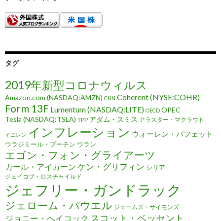
タグ
2019年新型コロナウィルス
Coherent (NYSE:COHR)
Amazon.com (NASDAQ:AMZN)
CNN
Form 13F
Lumentum (NASDAQ:LITE)
OPEC
OECD
Tesla (NASDAQ:TSLA)
アダム・スミス
TPP
アラスター・マクラウド
インフレーション
ウォーレン・バフェット
イエレン
ウラジミール・プーチン
ウラン
エゴン・フォン・グライアーツ
ケン・グリフィン
カール・アイカーン
シリア
ジェイコブ・ロスチャイルド
ジェフリー・ガンドラック
ジェローム・パウエル
ジェームズ・サイモンズ
スコット・ベッセント
ジョニー・ヘイコック