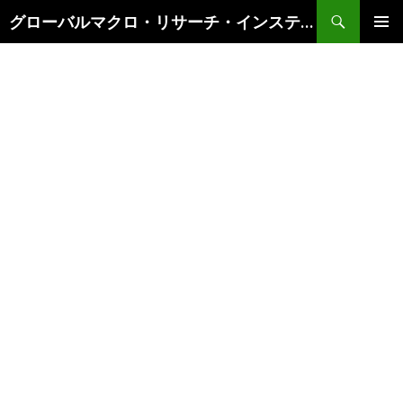
検
グローバルマクロ・リサーチ・インスティテュート
索
コ
メインメ
ン
ニュー
テ
ン
ツ
へ
ス
キ
ッ
プ