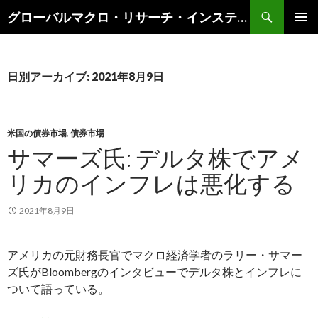
検
グローバルマクロ・リサーチ・インスティテュート
索
コ
メインメ
ン
ニュー
テ
ン
日別アーカイブ: 2021年8月9日
ツ
へ
ス
キ
米国の債券市場
,
債券市場
ッ
サマーズ氏: デルタ株でアメ
プ
リカのインフレは悪化する
2021年8月9日
アメリカの元財務長官でマクロ経済学者のラリー・サマー
ズ氏がBloombergのインタビューでデルタ株とインフレに
ついて語っている。