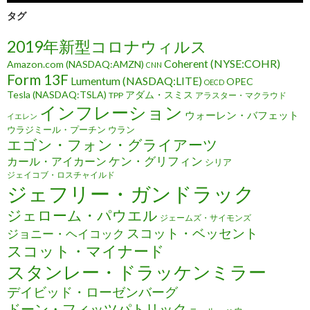
タグ
2019年新型コロナウィルス
Coherent (NYSE:COHR)
Amazon.com (NASDAQ:AMZN)
CNN
Form 13F
Lumentum (NASDAQ:LITE)
OPEC
OECD
Tesla (NASDAQ:TSLA)
アダム・スミス
TPP
アラスター・マクラウド
インフレーション
ウォーレン・バフェット
イエレン
ウラジミール・プーチン
ウラン
エゴン・フォン・グライアーツ
ケン・グリフィン
カール・アイカーン
シリア
ジェイコブ・ロスチャイルド
ジェフリー・ガンドラック
ジェローム・パウエル
ジェームズ・サイモンズ
スコット・ベッセント
ジョニー・ヘイコック
スコット・マイナード
スタンレー・ドラッケンミラー
デイビッド・ローゼンバーグ
ドーン・フィッツパトリック