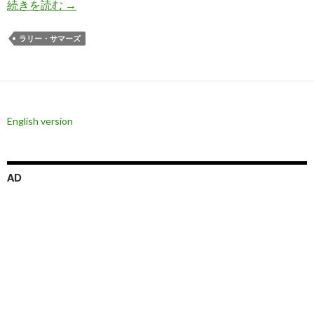
サマーズ氏: デルタ株でアメリカのインフレは悪
続きを読む
→
ラリー・サマーズ
English version
AD