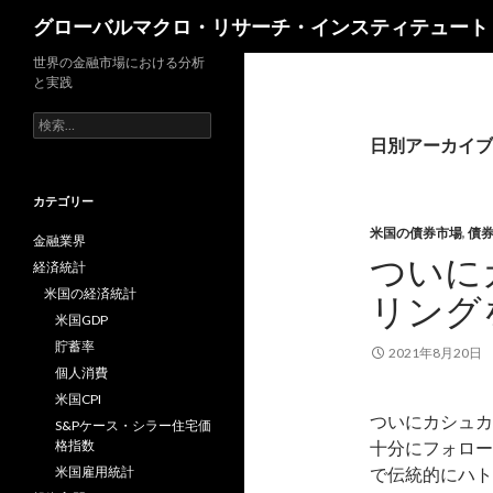
検
グローバルマクロ・リサーチ・インスティテュート
索
世界の金融市場における分析
と実践
検
索:
日別アーカイブ: 
カテゴリー
米国の債券市場
,
債
金融業界
ついに
経済統計
米国の経済統計
リング
米国GDP
貯蓄率
2021年8月20日
個人消費
米国CPI
ついにカシュカ
S&Pケース・シラー住宅価
格指数
十分にフォロー
米国雇用統計
で伝統的にハト