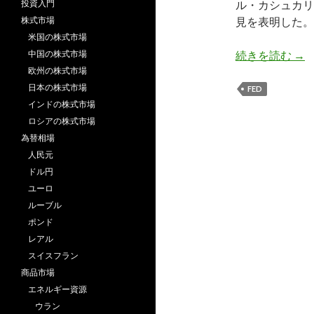
投資入門
ル・カシュカリ
株式市場
見を表明した。Re
米国の株式市場
つ
中国の株式市場
続きを読む
→
欧州の株式市場
日本の株式市場
FED
インドの株式市場
ロシアの株式市場
為替相場
人民元
ドル円
ユーロ
ルーブル
ポンド
レアル
スイスフラン
商品市場
エネルギー資源
ウラン