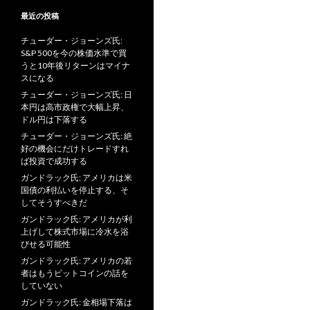
最近の投稿
チューダー・ジョーンズ氏:
S&P 500を今の株価水準で買
うと10年後リターンはマイナ
スになる
チューダー・ジョーンズ氏: 日
本円は高市政権で大幅上昇、
ドル円は下落する
チューダー・ジョーンズ氏: 絶
好の機会にだけトレードすれ
ば投資で成功する
ガンドラック氏: アメリカは米
国債の利払いを停止する、そ
してそうすべきだ
ガンドラック氏: アメリカが利
上げして株式市場に冷水を浴
びせる可能性
ガンドラック氏: アメリカの若
者はもうビットコインの話を
していない
ガンドラック氏: 金相場下落は