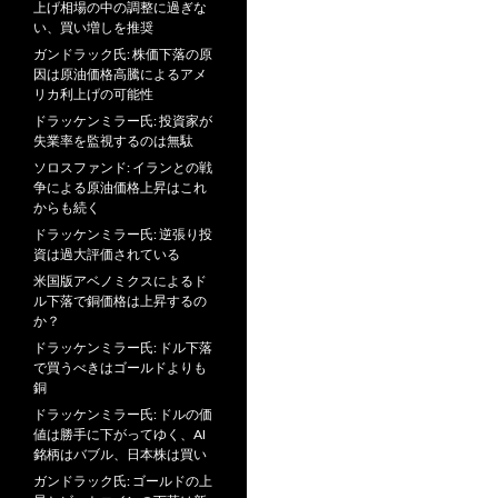
上げ相場の中の調整に過ぎな
い、買い増しを推奨
ガンドラック氏: 株価下落の原
因は原油価格高騰によるアメ
リカ利上げの可能性
ドラッケンミラー氏: 投資家が
失業率を監視するのは無駄
ソロスファンド: イランとの戦
争による原油価格上昇はこれ
からも続く
ドラッケンミラー氏: 逆張り投
資は過大評価されている
米国版アベノミクスによるド
ル下落で銅価格は上昇するの
か？
ドラッケンミラー氏: ドル下落
で買うべきはゴールドよりも
銅
ドラッケンミラー氏: ドルの価
値は勝手に下がってゆく、AI
銘柄はバブル、日本株は買い
ガンドラック氏: ゴールドの上