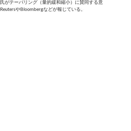
氏がテーパリング（量的緩和縮小）に賛同する意
utersやBloombergなどが報じている。
いにカシュカリ氏までテーパリングを支持