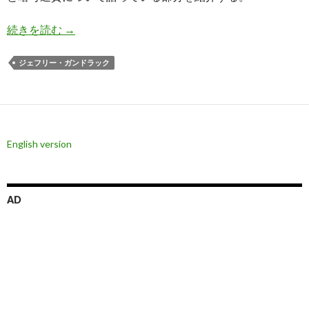
ガンドラック氏: 緩和継続ならゴールドよりビッ
続きを読む
→
ジェフリー・ガンドラック
English version
AD