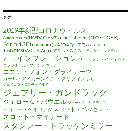
タグ
2019年新型コロナウィルス
Coherent (NYSE:COHR)
Amazon.com (NASDAQ:AMZN)
CNN
Form 13F
Lumentum (NASDAQ:LITE)
OPEC
OECD
Tesla (NASDAQ:TSLA)
アダム・スミス
TPP
アラスター・マクラウド
インフレーション
ウォーレン・バフェット
イエレン
ウラジミール・プーチン
ウラン
エゴン・フォン・グライアーツ
ケン・グリフィン
カール・アイカーン
シリア
ジェイコブ・ロスチャイルド
ジェフリー・ガンドラック
ジェローム・パウエル
ジェームズ・サイモンズ
スコット・ベッセント
ジョニー・ヘイコック
スコット・マイナード
スタンレー・ドラッケンミラー