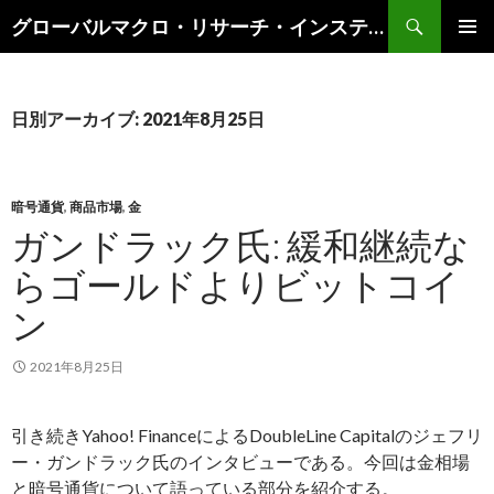
検
グローバルマクロ・リサーチ・インスティテュート
索
コ
メインメ
ン
ニュー
テ
ン
日別アーカイブ: 2021年8月25日
ツ
へ
ス
キ
暗号通貨
,
商品市場
,
金
ッ
ガンドラック氏: 緩和継続な
プ
らゴールドよりビットコイ
ン
2021年8月25日
引き続きYahoo! FinanceによるDoubleLine Capitalのジェフリ
ー・ガンドラック氏のインタビューである。今回は金相場
と暗号通貨について語っている部分を紹介する。