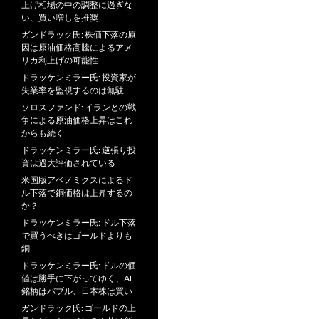
上げ相場の中の調整に過ぎな
い、買い増しを推奨
ガンドラック氏: 株価下落の原
因は原油価格高騰によるアメ
リカ利上げの可能性
ドラッケンミラー氏: 投資家が
失業率を監視するのは無駄
ソロスファンド: イランとの戦
争による原油価格上昇はこれ
からも続く
ドラッケンミラー氏: 逆張り投
資は過大評価されている
米国版アベノミクスによるド
ル下落で銅価格は上昇するの
か？
ドラッケンミラー氏: ドル下落
で買うべきはゴールドよりも
銅
ドラッケンミラー氏: ドルの価
値は勝手に下がってゆく、AI
銘柄はバブル、日本株は買い
ガンドラック氏: ゴールドの上