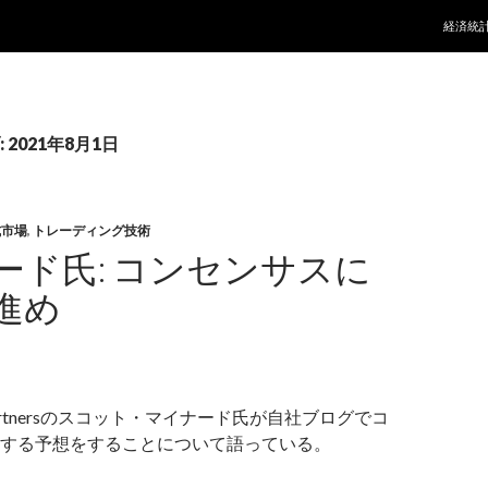
コンテ
経済統
2021年8月1日
式市場
,
トレーディング技術
ード氏: コンセンサスに
進め
m Partnersのスコット・マイナード氏が自社ブログでコ
する予想をすることについて語っている。