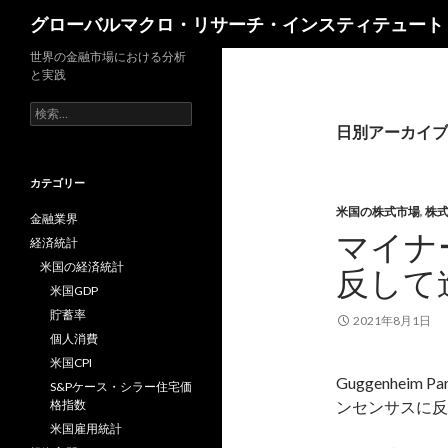
検
グローバルマクロ・リサーチ・インスティテュート
索
世界の金融市場における分析
と実践
検
索:
日別アーカイブ: 
カテゴリー
米国の株式市場
,
株
金融業界
マイナ
経済統計
米国の経済統計
反して
米国GDP
貯蓄率
2021年8月1日
個人消費
米国CPI
Guggenhei
S&Pケース・シラー住宅価
格指数
ンセンサスに反
米国雇用統計