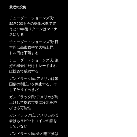
最近の投稿
チューダー・ジョーンズ氏:
S&P 500を今の株価水準で買
うと10年後リターンはマイナ
スになる
チューダー・ジョーンズ氏: 日
本円は高市政権で大幅上昇、
ドル円は下落する
チューダー・ジョーンズ氏: 絶
好の機会にだけトレードすれ
ば投資で成功する
ガンドラック氏: アメリカは米
国債の利払いを停止する、そ
してそうすべきだ
ガンドラック氏: アメリカが利
上げして株式市場に冷水を浴
びせる可能性
ガンドラック氏: アメリカの若
者はもうビットコインの話を
していない
ガンドラック氏: 金相場下落は