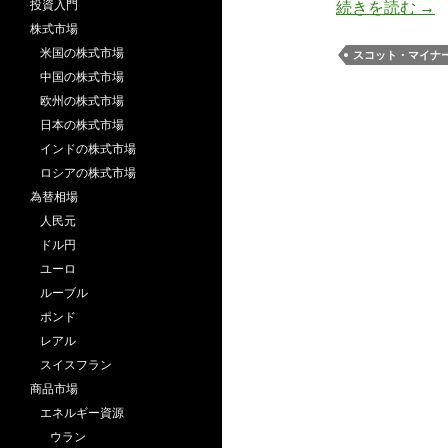
マイ
投資入門
続きを読む
→
株式市場
米国の株式市場
スコット・マイナ
中国の株式市場
欧州の株式市場
日本の株式市場
インドの株式市場
ロシアの株式市場
為替相場
人民元
ドル円
ユーロ
ルーブル
ポンド
レアル
スイスフラン
商品市場
エネルギー資源
ウラン