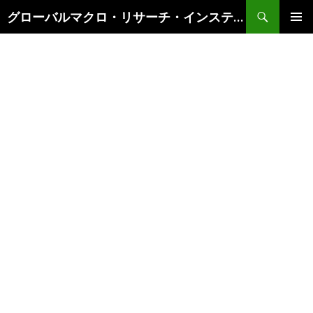
検
グローバルマクロ・リサーチ・インスティテュート
索
コ
メインメ
ン
ニュー
テ
ン
ツ
へ
ス
キ
ッ
プ