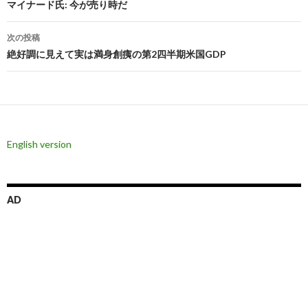
稿
マイナード氏: 今が売り時だ
ナ
次の投稿
ビ
絶好調に見えて実は満身創痍の第2四半期米国GDP
ゲ
ー
シ
English version
ョ
ン
AD