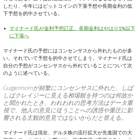
したり、今年にはビットコインの下落予想や長期金利の低
下予想を的中させている。
マイナード氏が金利予想訂正、長期金利はやはり1%以下
に下落へ
マイナード氏の予想にはコンセンサスから外れたものが多
い。それでいて予想を的中させてしまう。マイナード氏は
自分の予想がコンセンサスから外れていることについて次
のように述べている。
Guggenheimが頻繁にコンセンサスに外れた、しば
しばクレイジーに見える相場観を持つのは何故か
と聞かれたとき、われわれの思考方法はデータ重
視で、他人の意見に従うことへの誘惑や重圧に影
響される主観的意見ではないからだと答える。
マイナード氏は現在、デルタ株の流行拡大が先進国での大