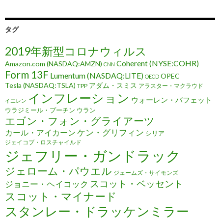
タグ
2019年新型コロナウィルス
Coherent (NYSE:COHR)
Amazon.com (NASDAQ:AMZN)
CNN
Form 13F
Lumentum (NASDAQ:LITE)
OPEC
OECD
Tesla (NASDAQ:TSLA)
アダム・スミス
TPP
アラスター・マクラウド
インフレーション
ウォーレン・バフェット
イエレン
ウラジミール・プーチン
ウラン
エゴン・フォン・グライアーツ
ケン・グリフィン
カール・アイカーン
シリア
ジェイコブ・ロスチャイルド
ジェフリー・ガンドラック
ジェローム・パウエル
ジェームズ・サイモンズ
スコット・ベッセント
ジョニー・ヘイコック
スコット・マイナード
スタンレー・ドラッケンミラー