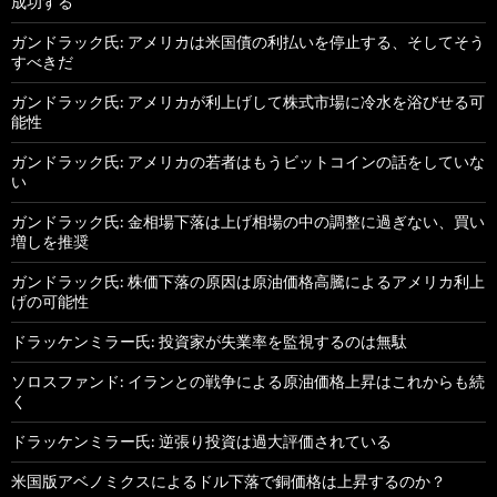
成功する
ガンドラック氏: アメリカは米国債の利払いを停止する、そしてそう
すべきだ
ガンドラック氏: アメリカが利上げして株式市場に冷水を浴びせる可
能性
ガンドラック氏: アメリカの若者はもうビットコインの話をしていな
い
ガンドラック氏: 金相場下落は上げ相場の中の調整に過ぎない、買い
増しを推奨
ガンドラック氏: 株価下落の原因は原油価格高騰によるアメリカ利上
げの可能性
ドラッケンミラー氏: 投資家が失業率を監視するのは無駄
ソロスファンド: イランとの戦争による原油価格上昇はこれからも続
く
ドラッケンミラー氏: 逆張り投資は過大評価されている
米国版アベノミクスによるドル下落で銅価格は上昇するのか？