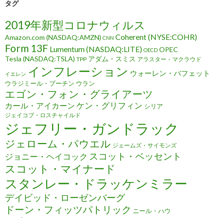
タグ
2019年新型コロナウィルス
Coherent (NYSE:COHR)
Amazon.com (NASDAQ:AMZN)
CNN
Form 13F
Lumentum (NASDAQ:LITE)
OPEC
OECD
Tesla (NASDAQ:TSLA)
アダム・スミス
TPP
アラスター・マクラウド
インフレーション
ウォーレン・バフェット
イエレン
ウラジミール・プーチン
ウラン
エゴン・フォン・グライアーツ
ケン・グリフィン
カール・アイカーン
シリア
ジェイコブ・ロスチャイルド
ジェフリー・ガンドラック
ジェローム・パウエル
ジェームズ・サイモンズ
スコット・ベッセント
ジョニー・ヘイコック
スコット・マイナード
スタンレー・ドラッケンミラー
デイビッド・ローゼンバーグ
ドーン・フィッツパトリック
ニール・ハウ