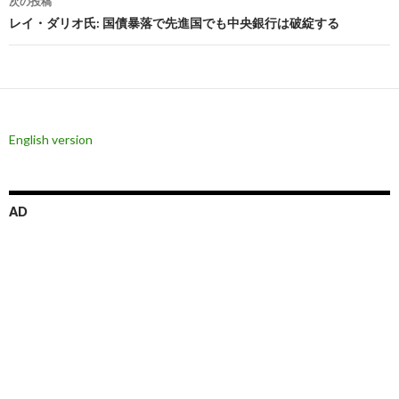
ビ
次の投稿
レイ・ダリオ氏: 国債暴落で先進国でも中央銀行は破綻する
ゲ
ー
シ
ョ
English version
ン
AD