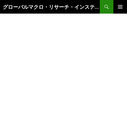
検
グローバルマクロ・リサーチ・インスティテュート
索
コ
メインメ
ン
ニュー
テ
ン
ツ
へ
ス
キ
ッ
プ