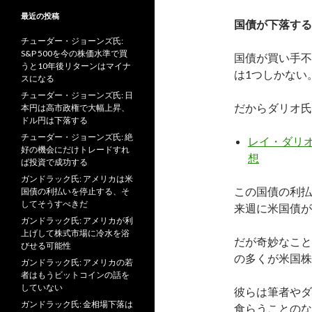
最近の投稿
国債が下落する
チューダー・ジョーンズ氏:
S&P 500を今の株価水準で買
国債が買い手不
うと10年後リターンはマイナ
は1つしかない
スになる
チューダー・ジョーンズ氏: 日
だからダリオ氏
本円は高市政権で大幅上昇、
ドル円は下落する
チューダー・ジョーンズ氏: 絶
レイ・ダリ
好の機会にだけトレードすれ
想
ば投資で成功する
ガンドラック氏: アメリカは米
この国債の利払
国債の利払いを停止する、そ
してそうすべきだ
来週に米国債が
ガンドラック氏: アメリカが利
上げして株式市場に冷水を浴
だが奇妙なこと
びせる可能性
の多くが米国株
ガンドラック氏: アメリカの若
者はもうビットコインの話を
していない
彼らは筆者やダ
ガンドラック氏: 金相場下落は
食らうことのな