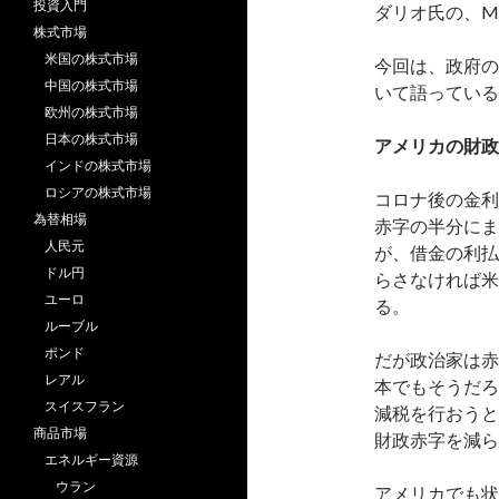
投資入門
ダリオ氏の、Mo
株式市場
米国の株式市場
今回は、政府の
中国の株式市場
いて語っている
欧州の株式市場
日本の株式市場
アメリカの財政
インドの株式市場
ロシアの株式市場
コロナ後の金利
為替相場
赤字の半分にま
人民元
が、借金の利払
ドル円
らさなければ米
ユーロ
る。
ルーブル
ポンド
だが政治家は赤
レアル
本でもそうだろ
スイスフラン
減税を行おうと
商品市場
財政赤字を減ら
エネルギー資源
ウラン
アメリカでも状