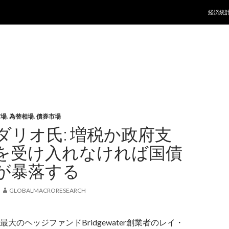
コンテ
経済統
市場
,
為替相場
,
債券市場
ダリオ氏: 増税か政府支
を受け入れなければ国債
が暴落する
GLOBALMACRORESEARCH
大のヘッジファンドBridgewater創業者のレイ・