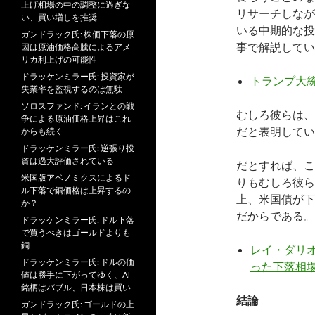
上げ相場の中の調整に過ぎな
リサーチしなが
い、買い増しを推奨
いる中期的な投
ガンドラック氏: 株価下落の原
事で解説してい
因は原油価格高騰によるアメ
リカ利上げの可能性
ドラッケンミラー氏: 投資家が
トランプ大
失業率を監視するのは無駄
ソロスファンド: イランとの戦
むしろ彼らは、
争による原油価格上昇はこれ
だと表明してい
からも続く
ドラッケンミラー氏: 逆張り投
資は過大評価されている
だとすれば、こ
米国版アベノミクスによるド
りもむしろ彼ら
ル下落で銅価格は上昇するの
上、米国債が下
か？
だからである。
ドラッケンミラー氏: ドル下落
で買うべきはゴールドよりも
銅
レイ・ダリオ
ドラッケンミラー氏: ドルの価
った下落相
値は勝手に下がってゆく、AI
銘柄はバブル、日本株は買い
結論
ガンドラック氏: ゴールドの上