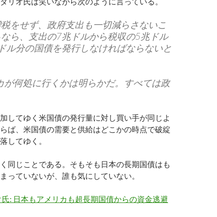
ダリオ氏は笑いながら次のように言っている。
増税をせず、政府支出も一切減らさないこ
なら、支出の7兆ドルから税収の5兆ドル
兆ドル分の国債を発行しなければならないと
。
カが何処に行くかは明らかだ。すべては政
加してゆく米国債の発行量に対し買い手が同じよ
らば、米国債の需要と供給はどこかの時点で破綻
落してゆく。
く同じことである。そもそも日本の長期国債はも
まっていないが、誰も気にしていない。
氏: 日本もアメリカも超長期国債からの資金逃避