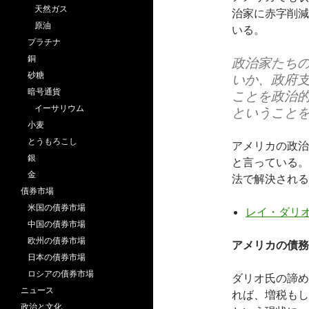
天然ガス
治家に赤字削減
原油
いる。
プラチナ
銅
政治家たち
砂糖
いか、政府
暗号通貨
ことを政治
イーサリウム
ということ
小麦
とうもろこし
アメリカの政治
銀
と言っている。
金
法で解決される
債券市場
米国の債券市場
レイ・ダリオ
中国の債券市場
欧州の債券市場
アメリカの債務
日本の債券市場
ロシアの債券市場
ダリオ氏の諦め
ニュース
れば、増税もし
政治と文化