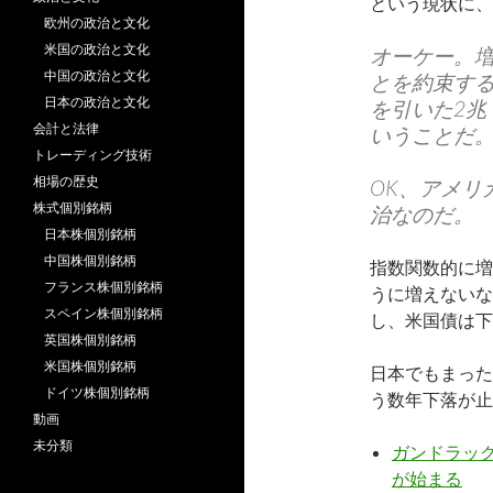
という現状に、
欧州の政治と文化
米国の政治と文化
オーケー。
中国の政治と文化
とを約束する
日本の政治と文化
を引いた2
会計と法律
いうことだ
トレーディング技術
相場の歴史
OK、アメリ
株式個別銘柄
治なのだ。
日本株個別銘柄
中国株個別銘柄
指数関数的に増
フランス株個別銘柄
うに増えないな
スペイン株個別銘柄
し、米国債は下
英国株個別銘柄
米国株個別銘柄
日本でもまった
ドイツ株個別銘柄
う数年下落が止
動画
未分類
ガンドラック
が始まる