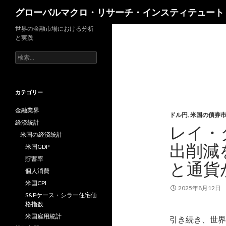
検
グローバルマクロ・リサーチ・インスティテュート
索
世界の金融市場における分析
と実践
検
索:
カテゴリー
金融業界
ドル円
,
米国の債券
経済統計
レイ・
米国の経済統計
出削減
米国GDP
貯蓄率
と通貨
個人消費
米国CPI
2025年8月12日
S&Pケース・シラー住宅価
格指数
米国雇用統計
引き続き、世界最