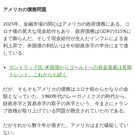
アメリカの債務問題
2025年、金融市場の関心はアメリカの政府債務にある。コ
ロナ後の莫大な現金給付もあり、政府債務はGDPの115%に
まで膨らんだ。そして現金給付が生んだインフレによる金
利上昇で、米国債の利払いは今や財政赤字の半分にまで達
している。
ガンドラック氏: 米国債からゴールドへの資金逃避は長期
トレンド、これからも続く
だが、そもそもアメリカの債務はコロナ前からかなりの金
額となっていた。1980年代のレーガノミクスの時代から、
財政赤字と貿易赤字の双子の赤字という、今まさにトラン
プ政権が取り上げている問題が懸念されていたのである。
だがそれから数十年が過ぎた。アメリカはまだ破綻してい
ない。