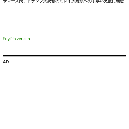
サマーズ氏、トランプ大統領のミレイ大統領への手厚い支援に懸念
ゲ
ー
シ
ョ
English version
ン
AD