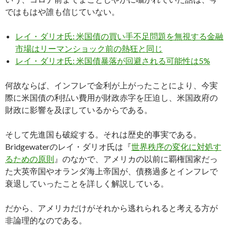
ではもはや誰も信じていない。
レイ・ダリオ氏: 米国債の買い手不足問題を無視する金融
市場はリーマンショック前の熱狂と同じ
レイ・ダリオ氏: 米国債暴落が回避される可能性は5%
何故ならば、インフレで金利が上がったことにより、今実
際に米国債の利払い費用が財政赤字を圧迫し、米国政府の
財政に影響を及ぼしているからである。
そして先進国も破綻する。それは歴史的事実である。
Bridgewaterのレイ・ダリオ氏は『
世界秩序の変化に対処す
るための原則
』のなかで、アメリカの以前に覇権国家だっ
た大英帝国やオランダ海上帝国が、債務過多とインフレで
衰退していったことを詳しく解説している。
だから、アメリカだけがそれから逃れられると考える方が
非論理的なのである。