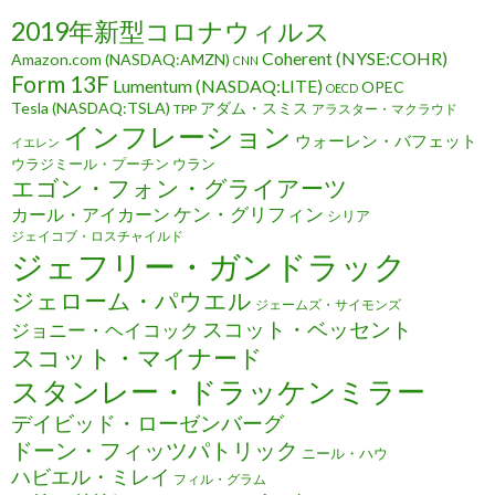
2019年新型コロナウィルス
Coherent (NYSE:COHR)
Amazon.com (NASDAQ:AMZN)
CNN
Form 13F
Lumentum (NASDAQ:LITE)
OPEC
OECD
Tesla (NASDAQ:TSLA)
アダム・スミス
TPP
アラスター・マクラウド
インフレーション
ウォーレン・バフェット
イエレン
ウラジミール・プーチン
ウラン
エゴン・フォン・グライアーツ
ケン・グリフィン
カール・アイカーン
シリア
ジェイコブ・ロスチャイルド
ジェフリー・ガンドラック
ジェローム・パウエル
ジェームズ・サイモンズ
スコット・ベッセント
ジョニー・ヘイコック
スコット・マイナード
スタンレー・ドラッケンミラー
デイビッド・ローゼンバーグ
ドーン・フィッツパトリック
ニール・ハウ
ハビエル・ミレイ
フィル・グラム