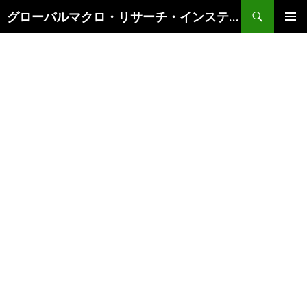
検
グローバルマクロ・リサーチ・インスティテュート
索
コ
メインメ
ン
ニュー
テ
ン
ツ
へ
ス
キ
ッ
プ