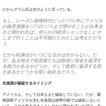
だからグラム氏は次のように言っている。
もし、レーガン政権時代だった1981年にアメリカ
の政府債務をGDPの115%まで増やすことが出来る
かと聞かれれば、何らかの経済ショックなしにそ
こまで行くことは不可能だとわたしは考えただろ
う。
だから転換点がいつになるかは分からない。だ
が、ある時点で投資家たちは政府に借金を返済す
る能力があるかどうか、そして政府に返済する気
があるかどうかを疑い始めるだろう。
先進国が破綻するタイミング
アメリカも、そして日本もまだ破綻していない。だが、覇
権国家アメリカを含む先進国は紙幣印刷では破綻しないと
いう、コロナ前までまことしやかに囁かれていた話は、今