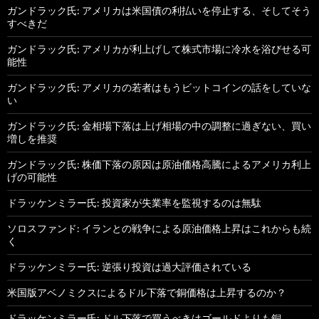
ガンドラック氏: アメリカは米国債の利払いを停止する、そしてそう
すべきだ
ガンドラック氏: アメリカが利上げして株式市場に冷水を浴びせる可
能性
ガンドラック氏: アメリカの若者はもうビットコインの話をしていな
い
ガンドラック氏: 金相場下落は上げ相場の中の調整に過ぎない、買い
増しを推奨
ガンドラック氏: 株価下落の原因は原油価格高騰によるアメリカ利上
げの可能性
ドラッケンミラー氏: 投資家が失業率を監視するのは無駄
ソロスファンド: イランとの戦争による原油価格上昇はこれからも続
く
ドラッケンミラー氏: 逆張り投資は過大評価されている
米国版アベノミクスによるドル下落で銅価格は上昇するのか？
ドラッケンミラー氏: ドル下落で買うべきはゴールドよりも銅