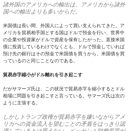
諸外国のアメリカへの輸出は、アメリカから諸外
国への輸出よりも多いからだ。
米国債は長い間、外国人によって買い支えられてきた。ア
メリカを貿易相手国とする国はドルで預金を行い、世界中
の企業や投資家がドルで資産を保有したがった。直接米国
債に投資しているわけでなくとも、ドルで預金していれば
預け先の銀行はその預金で米国債を買うから、米国債を買
っているのと同じことなのである。
貿易赤字縮小がドル離れを引き起こす
だがサマーズ氏は、この状況で貿易赤字を縮小するとドル
相場に問題を引き起こすと言っている。サマーズ氏は次の
ように主張する。
しかしトランプ政権が貿易赤字を嫌いながらアメ
リカへの資金流入を望むことの矛盾をはっきり認
識しているとは思えない。ベッセント財務長官が