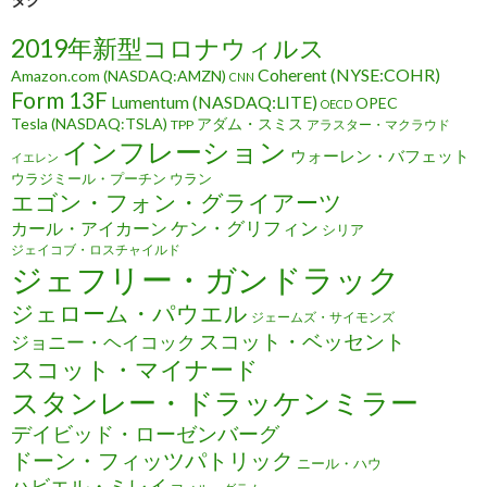
2019年新型コロナウィルス
Coherent (NYSE:COHR)
Amazon.com (NASDAQ:AMZN)
CNN
Form 13F
Lumentum (NASDAQ:LITE)
OPEC
OECD
Tesla (NASDAQ:TSLA)
アダム・スミス
TPP
アラスター・マクラウド
インフレーション
ウォーレン・バフェット
イエレン
ウラジミール・プーチン
ウラン
エゴン・フォン・グライアーツ
ケン・グリフィン
カール・アイカーン
シリア
ジェイコブ・ロスチャイルド
ジェフリー・ガンドラック
ジェローム・パウエル
ジェームズ・サイモンズ
スコット・ベッセント
ジョニー・ヘイコック
スコット・マイナード
スタンレー・ドラッケンミラー
デイビッド・ローゼンバーグ
ドーン・フィッツパトリック
ニール・ハウ
ハビエル・ミレイ