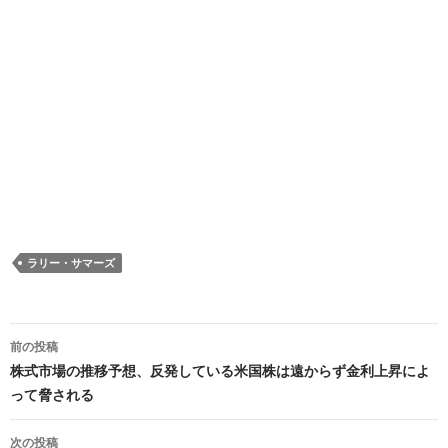
ラリー・サマーズ
投
前の投稿
稿
株式市場の推移予想、反発している米国株は遠からず金利上昇によ
って脅される
ナ
ビ
次の投稿