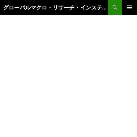
検
グローバルマクロ・リサーチ・インスティテュート
索
コ
メインメ
ン
ニュー
テ
ン
ツ
へ
ス
キ
ッ
プ