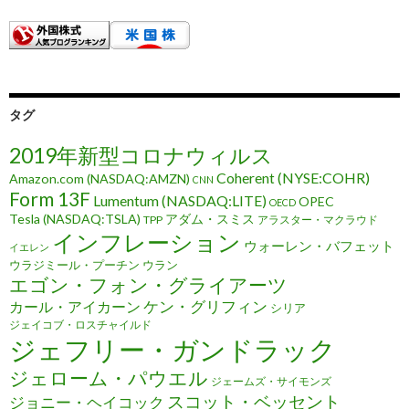
タグ
2019年新型コロナウィルス
Coherent (NYSE:COHR)
Amazon.com (NASDAQ:AMZN)
CNN
Form 13F
Lumentum (NASDAQ:LITE)
OPEC
OECD
Tesla (NASDAQ:TSLA)
アダム・スミス
TPP
アラスター・マクラウド
インフレーション
ウォーレン・バフェット
イエレン
ウラジミール・プーチン
ウラン
エゴン・フォン・グライアーツ
ケン・グリフィン
カール・アイカーン
シリア
ジェイコブ・ロスチャイルド
ジェフリー・ガンドラック
ジェローム・パウエル
ジェームズ・サイモンズ
スコット・ベッセント
ジョニー・ヘイコック