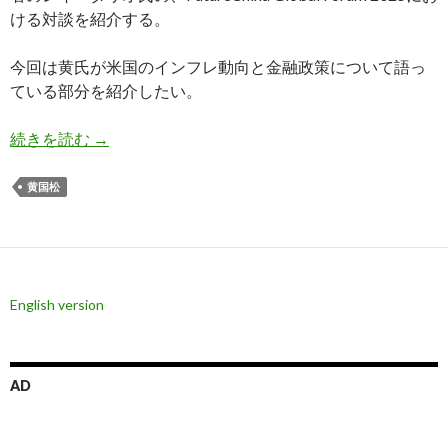
ける対談を紹介する。
今回は黄氏が米国のインフレ動向と金融政策について語っ
ている部分を紹介したい。
黄国松氏: アメリカはインフレ加速状態で量的緩
続きを読む
→
黄国松
English version
AD