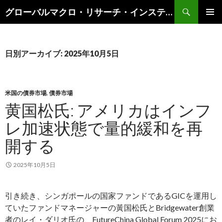
検
グローバルマクロ・リサーチ・インスティテュート
索
コ
メインメ
ン
ニュー
テ
ン
日別アーカイブ: 2025年10月5日
ツ
へ
ス
キ
米国の債券市場
,
債券市場
ッ
黄国松氏: アメリカはインフ
プ
レ加速状態で量的緩和を再
開する
2025年10月5日
引き続き、シンガポールの国家ファンドであるGICを運用し
ていたファンドマネージャーの黃国松氏とBridgewater創業
者のレイ・ダリオ氏の、FutureChina Global Forum 2025にお