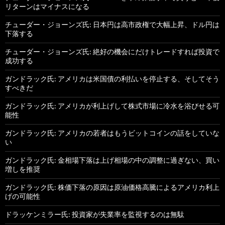
リターンはマイナスになる
チューダー・ジョーンズ氏: 日本円は高市政権で大幅上昇、ドル円は
下落する
チューダー・ジョーンズ氏: 絶好の機会にだけトレードすれば投資で
成功する
ガンドラック氏: アメリカは米国債の利払いを停止する、そしてそう
すべきだ
ガンドラック氏: アメリカが利上げして株式市場に冷水を浴びせる可
能性
ガンドラック氏: アメリカの若者はもうビットコインの話をしていな
い
ガンドラック氏: 金相場下落は上げ相場の中の調整に過ぎない、買い
増しを推奨
ガンドラック氏: 株価下落の原因は原油価格高騰によるアメリカ利上
げの可能性
ドラッケンミラー氏: 投資家が失業率を監視するのは無駄