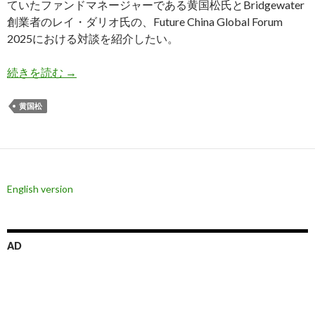
ていたファンドマネージャーである黄国松氏とBridgewater
創業者のレイ・ダリオ氏の、Future China Global Forum
2025における対談を紹介したい。
黄国松氏: 米国は日米安保条約を盾に日本に米国
続きを読む
→
黄国松
English version
AD