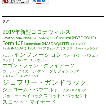
タグ
2019年新型コロナウィルス
Coherent (NYSE:COHR)
Amazon.com (NASDAQ:AMZN)
CNN
Form 13F
Lumentum (NASDAQ:LITE)
OPEC
OECD
Tesla (NASDAQ:TSLA)
アダム・スミス
TPP
アラスター・マクラウド
インフレーション
ウォーレン・バフェット
イエレン
ウラジミール・プーチン
ウラン
エゴン・フォン・グライアーツ
ケン・グリフィン
カール・アイカーン
シリア
ジェイコブ・ロスチャイルド
ジェフリー・ガンドラック
ジェローム・パウエル
ジェームズ・サイモンズ
スコット・ベッセント
ジョニー・ヘイコック
スコット・マイナード