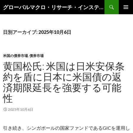
検
グローバルマクロ・リサーチ・インスティテュート
索
コ
メインメ
ン
ニュー
テ
ン
日別アーカイブ: 2025年10月6日
ツ
へ
ス
キ
米国の債券市場
,
債券市場
ッ
黄国松氏: 米国は日米安保条
プ
約を盾に日本に米国債の返
済期限延長を強要する可能
性
2025年10月6日
引き続き、シンガポールの国家ファンドであるGICを運用し