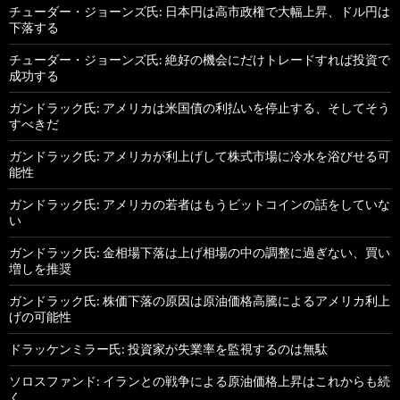
チューダー・ジョーンズ氏: 日本円は高市政権で大幅上昇、ドル円は
下落する
チューダー・ジョーンズ氏: 絶好の機会にだけトレードすれば投資で
成功する
ガンドラック氏: アメリカは米国債の利払いを停止する、そしてそう
すべきだ
ガンドラック氏: アメリカが利上げして株式市場に冷水を浴びせる可
能性
ガンドラック氏: アメリカの若者はもうビットコインの話をしていな
い
ガンドラック氏: 金相場下落は上げ相場の中の調整に過ぎない、買い
増しを推奨
ガンドラック氏: 株価下落の原因は原油価格高騰によるアメリカ利上
げの可能性
ドラッケンミラー氏: 投資家が失業率を監視するのは無駄
ソロスファンド: イランとの戦争による原油価格上昇はこれからも続
く