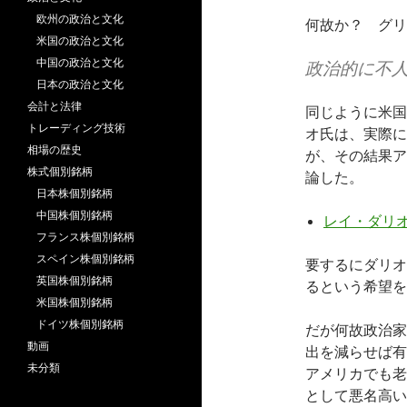
欧州の政治と文化
何故か？ グリ
米国の政治と文化
中国の政治と文化
政治的に不
日本の政治と文化
会計と法律
同じように米国債
トレーディング技術
オ氏は、実際に
相場の歴史
が、その結果ア
株式個別銘柄
論した。
日本株個別銘柄
中国株個別銘柄
レイ・ダリオ
フランス株個別銘柄
スペイン株個別銘柄
要するにダリオ
英国株個別銘柄
るという希望を
米国株個別銘柄
ドイツ株個別銘柄
だが何故政治家
動画
出を減らせば有
未分類
アメリカでも老
として悪名高い