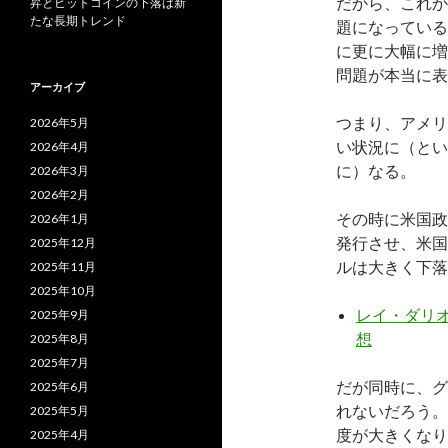
だから、これか
昇とビットコインの下落は新
たな長期トレンド
題になっている
に更に大幅に増
問題が本当に表
アーカイブ
つまり、アメリ
2026年5月
い状況に（とい
2026年4月
に）なる。
2026年3月
2026年2月
その時に米国政
2026年1月
発行させ、米国
2025年12月
ルは大きく下落
2025年11月
2025年10月
レイ・ダリ
2025年9月
想
2025年8月
2025年7月
だが同時に、グ
2025年6月
れないだろう。
2025年5月
度が大きくなり
2025年4月