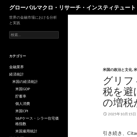
検
グローバルマクロ・リサーチ・インスティテュート
索
世界の金融市場における分析
と実践
検
索:
カテゴリー
金融業界
米国の政治と文化
,
経済統計
グリフ
米国の経済統計
税を避
米国GDP
貯蓄率
の増税
個人消費
米国CPI
2025年10月15日
S&Pケース・シラー住宅価
格指数
米国雇用統計
引き続き、Cit