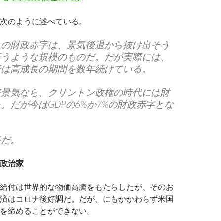
次のように述べている。
カの財政赤字は、景気後退から抜け出そう
行うような規模のものだ。だが実際には、
済は高成長の期間を数年続けている。
好景気なら、クリントン政権の時代には財
。だが今はGDPの6%か7%の財政赤字とな
任だ。
政治家
給付は世界的な物価高騰をもたらしたが、そのお
済はコロナ後好調だ。だが、にもかかわらず米国
を締めることができない。