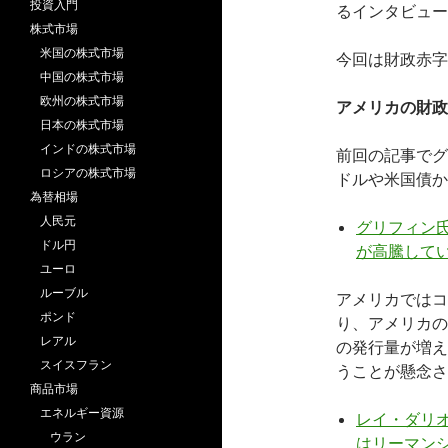
投資入門
るインタビュー
株式市場
米国の株式市場
今回は財政赤字
中国の株式市場
欧州の株式市場
アメリカの財政
日本の株式市場
インドの株式市場
前回の記事でグ
ロシアの株式市場
ドルや米国債か
為替相場
人民元
グリフィン氏
ドル円
が高騰して
ユーロ
ルーブル
アメリカではコ
ポンド
り、アメリカの
レアル
の発行量が増え
スイスフラン
うことが懸念さ
商品市場
エネルギー資源
レイ・ダリオ
ウラン
はリーマン