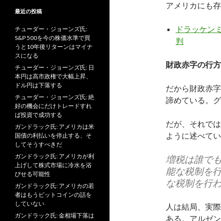
アメリカにも存
最近の投稿
ドラッケン
チューダー・ジョーンズ氏:
S&P 500を今の株価水準で買
判
うと10年後リターンはマイナ
スになる
財政赤字の行方
チューダー・ジョーンズ氏: 日
本円は高市政権で大幅上昇、
ドル円は下落する
だから財政赤字
チューダー・ジョーンズ氏: 絶
諦めている。グ
好の機会にだけトレードすれ
ば投資で成功する
だが、それでは
ガンドラック氏: アメリカは米
ように述べてい
国債の利払いを停止する、そ
してそうすべきだ
ガンドラック氏: アメリカが利
増税は誰で
上げして株式市場に冷水を浴
能な税制を
びせる可能性
な税制を行
ガンドラック氏: アメリカの若
者はもうビットコインの話を
していない
人は結局、実際
ガンドラック氏: 金相場下落は
ある。アルゼン