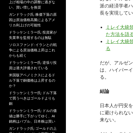
上げ相場の中の調整に過ぎな
派の経済学者ハ
い、買い増しを推奨
長を実現してい
ガンドラック氏: 株価下落の原
因は原油価格高騰によるアメ
リカ利上げの可能性
ミレイ大統
ドラッケンミラー氏: 投資家が
た方法を語
失業率を監視するのは無駄
ミレイ大統
ソロスファンド: イランとの戦
る
争による原油価格上昇はこれ
からも続く
だが、アルゼン
ドラッケンミラー氏: 逆張り投
資は過大評価されている
は、ハイパーイ
米国版アベノミクスによるド
る。
ル下落で銅価格は上昇するの
か？
結論
ドラッケンミラー氏: ドル下落
で買うべきはゴールドよりも
銅
日本人が円安を
ドラッケンミラー氏: ドルの価
に避けられない
値は勝手に下がってゆく、AI
来ない。
銘柄はバブル、日本株は買い
ガンドラック氏: ゴールドの上