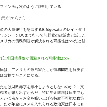
フィン氏は次のように説明している。
人気だからだ。
の大量発行を懸念するBridgewaterのレイ・ダリ
ワシントンDCまで行って与野党の政治家と話した
メリカの債務問題が解決される可能性は5%だと結
氏: 米国債暴落が回避される可能性は5%
氏は、アメリカの政治家たちが債務問題を解決す
ほぼ捨てたことになる。
たちは財政赤字を縮小しようとしないのか？ 支
権者が怒り出すからだ。特に年金問題は日本でも
人が若者からお金を吸い上げる持続不可能な政策
。だが年金にメスを入れられる政治家は日本にも