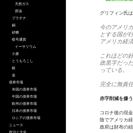
天然ガス
原油
グリフィン氏は
プラチナ
銅
今のアメリ
砂糖
とする国が
暗号通貨
アメリカ経
イーサリウム
小麦
これほどの
とうもろこし
政黒字だった
銀
っている。
金
債券市場
完全に無責
米国の債券市場
中国の債券市場
赤字削減を嫌う
欧州の債券市場
日本の債券市場
コロナ後の現金
ロシアの債券市場
陰でアメリカ経
ニュース
政府は財布の紐
政治と文化