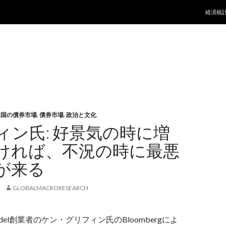
コンテ
経済統
米国の債券市場
,
債券市場
,
政治と文化
ィン氏: 好景気の時に増
ければ、不況の時に最悪
が来る
GLOBALMACRORESEARCH
adel創業者のケン・グリフィン氏のBloombergによ