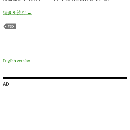
連銀総裁らが次々に9月のテーパリング発表を支
続きを読む
→
FED
English version
AD