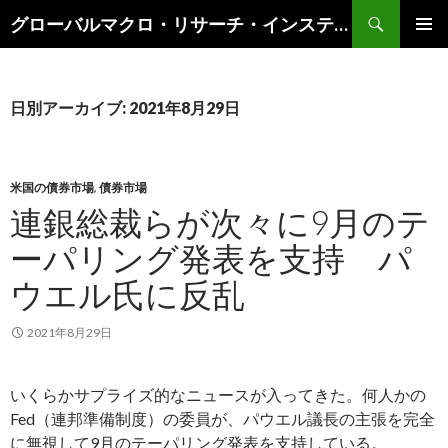
検
グローバルマクロ・リサーチ・インスティテュート
索
コ
メインメ
ン
ニュー
テ
ン
日別アーカイブ: 2021年8月29日
ツ
へ
ス
キ
米国の債券市場
,
債券市場
ッ
連銀総裁らが次々に9月のテ
プ
ーパリング発表を支持 パ
ウエル氏に反乱
2021年8月29日
いくらかサプライズ的なニュースが入ってきた。何人かの
Fed（連邦準備制度）の委員が、パウエル議長の主張を完全
に無視して9月のテーパリング発表を支持している。