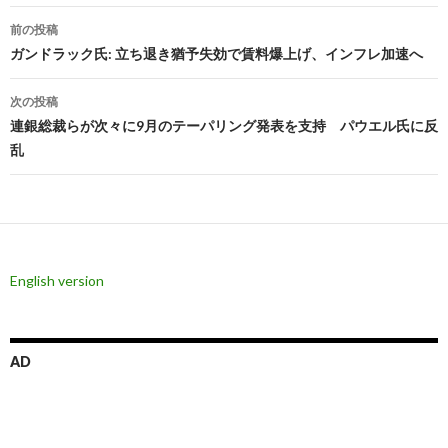
投
前の投稿
稿
ガンドラック氏: 立ち退き猶予失効で賃料爆上げ、インフレ加速へ
ナ
次の投稿
ビ
連銀総裁らが次々に9月のテーパリング発表を支持 パウエル氏に反
乱
ゲ
ー
シ
ョ
English version
ン
AD