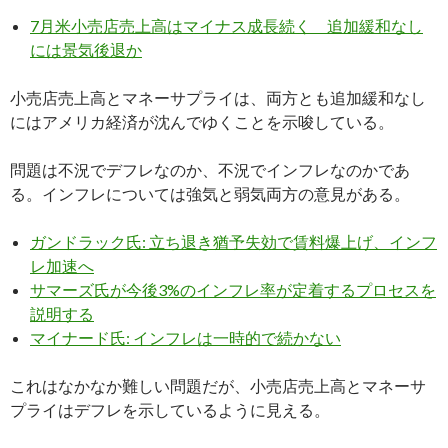
7月米小売店売上高はマイナス成長続く 追加緩和なし
には景気後退か
小売店売上高とマネーサプライは、両方とも追加緩和なし
にはアメリカ経済が沈んでゆくことを示唆している。
問題は不況でデフレなのか、不況でインフレなのかであ
る。インフレについては強気と弱気両方の意見がある。
ガンドラック氏: 立ち退き猶予失効で賃料爆上げ、インフ
レ加速へ
サマーズ氏が今後3%のインフレ率が定着するプロセスを
説明する
マイナード氏: インフレは一時的で続かない
これはなかなか難しい問題だが、小売店売上高とマネーサ
プライはデフレを示しているように見える。