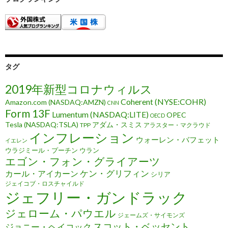
タグ
2019年新型コロナウィルス
Coherent (NYSE:COHR)
Amazon.com (NASDAQ:AMZN)
CNN
Form 13F
Lumentum (NASDAQ:LITE)
OPEC
OECD
Tesla (NASDAQ:TSLA)
アダム・スミス
TPP
アラスター・マクラウド
インフレーション
ウォーレン・バフェット
イエレン
ウラジミール・プーチン
ウラン
エゴン・フォン・グライアーツ
ケン・グリフィン
カール・アイカーン
シリア
ジェイコブ・ロスチャイルド
ジェフリー・ガンドラック
ジェローム・パウエル
ジェームズ・サイモンズ
スコット・ベッセント
ジョニー・ヘイコック