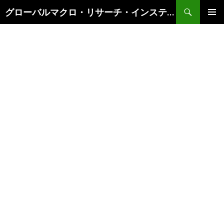
検
グローバルマクロ・リサーチ・インスティテュート
索
コ
メインメ
ン
ニュー
テ
ン
ツ
へ
ス
キ
ッ
プ