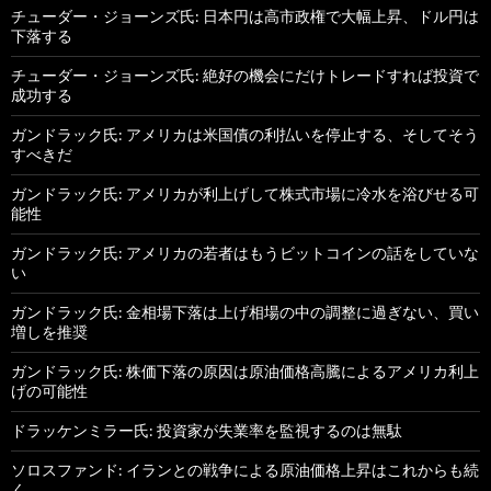
チューダー・ジョーンズ氏: 日本円は高市政権で大幅上昇、ドル円は
下落する
チューダー・ジョーンズ氏: 絶好の機会にだけトレードすれば投資で
成功する
ガンドラック氏: アメリカは米国債の利払いを停止する、そしてそう
すべきだ
ガンドラック氏: アメリカが利上げして株式市場に冷水を浴びせる可
能性
ガンドラック氏: アメリカの若者はもうビットコインの話をしていな
い
ガンドラック氏: 金相場下落は上げ相場の中の調整に過ぎない、買い
増しを推奨
ガンドラック氏: 株価下落の原因は原油価格高騰によるアメリカ利上
げの可能性
ドラッケンミラー氏: 投資家が失業率を監視するのは無駄
ソロスファンド: イランとの戦争による原油価格上昇はこれからも続
く