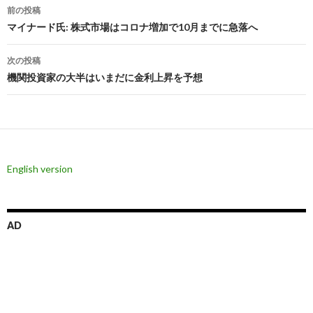
投
前の投稿
稿
マイナード氏: 株式市場はコロナ増加で10月までに急落へ
ナ
次の投稿
ビ
機関投資家の大半はいまだに金利上昇を予想
ゲ
ー
シ
English version
ョ
ン
AD