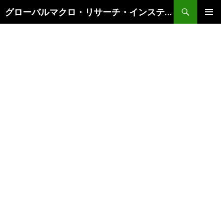
検
グローバルマクロ・リサーチ・インスティテュート
索
コ
メインメ
ン
ニュー
テ
ン
ツ
へ
ス
キ
ッ
プ