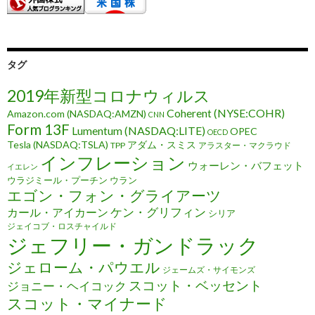
タグ
2019年新型コロナウィルス
Coherent (NYSE:COHR)
Amazon.com (NASDAQ:AMZN)
CNN
Form 13F
Lumentum (NASDAQ:LITE)
OPEC
OECD
Tesla (NASDAQ:TSLA)
アダム・スミス
TPP
アラスター・マクラウド
インフレーション
ウォーレン・バフェット
イエレン
ウラジミール・プーチン
ウラン
エゴン・フォン・グライアーツ
ケン・グリフィン
カール・アイカーン
シリア
ジェイコブ・ロスチャイルド
ジェフリー・ガンドラック
ジェローム・パウエル
ジェームズ・サイモンズ
スコット・ベッセント
ジョニー・ヘイコック
スコット・マイナード