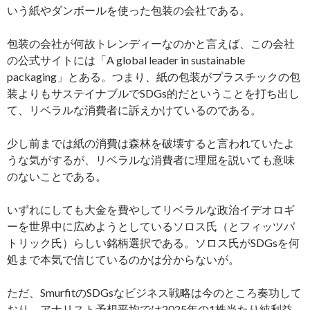
いう紙やダンボールを使った包装の会社である。
包装の会社が何故トレンディーなのかと言えば、この会社
の公式サイトには「A global leader in sustainable
packaging」とある。つまり、紙の包装がプラスチックの包
装よりもサステイナブルでSDGs的だということを打ち出し
て、リベラルな消費者に訴えかけているのである。
少し前までは紙の消費は森林を破壊すると言われていたよ
うな気がするが、リベラルな消費者に理屈を説いても意味
のないことである。
いずれにしても大金を費やしてリベラルな政治イデオロギ
ーを世界中に広めようとしているソロス氏（とフィッツパ
トリック氏）らしい銘柄選択である。ソロス氏がSDGsを何
処まで本気で信じているのかは分からないが。
ただ、SmurfitのSDGsなビジネス戦略は今のところ奏功して
おり、アナリスト予想平均では2025年の1株当たり純利益