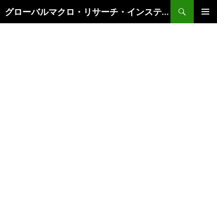
検
グローバルマクロ・リサーチ・インスティテュート
索
コ
メインメ
ン
ニュー
テ
ン
ツ
へ
ス
キ
ッ
プ