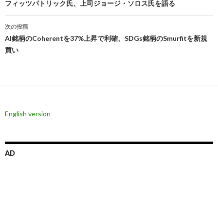
稿
フィッツパトリック氏、上司ジョージ・ソロス氏を語る
ナ
次の投稿
ビ
AI銘柄のCoherentを37%上昇で利確、SDGs銘柄のSmurfitを新規
買い
ゲ
ー
シ
ョ
English version
ン
AD