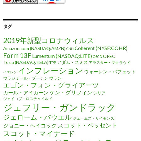
タグ
2019年新型コロナウィルス
Coherent (NYSE:COHR)
Amazon.com (NASDAQ:AMZN)
CNN
Form 13F
Lumentum (NASDAQ:LITE)
OPEC
OECD
Tesla (NASDAQ:TSLA)
アダム・スミス
TPP
アラスター・マクラウド
インフレーション
ウォーレン・バフェット
イエレン
ウラジミール・プーチン
ウラン
エゴン・フォン・グライアーツ
ケン・グリフィン
カール・アイカーン
シリア
ジェイコブ・ロスチャイルド
ジェフリー・ガンドラック
ジェローム・パウエル
ジェームズ・サイモンズ
スコット・ベッセント
ジョニー・ヘイコック
スコット・マイナード