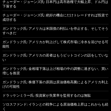
チューダー・ジョーンズ氏: 日本円は高市政権で大幅上昇、ドル円は
下落する
チューダー・ジョーンズ氏: 絶好の機会にだけトレードすれば投資で
成功する
ガンドラック氏: アメリカは米国債の利払いを停止する、そしてそう
すべきだ
ガンドラック氏: アメリカが利上げして株式市場に冷水を浴びせる可
能性
ガンドラック氏: アメリカの若者はもうビットコインの話をしていな
い
ガンドラック氏: 金相場下落は上げ相場の中の調整に過ぎない、買い
増しを推奨
ガンドラック氏: 株価下落の原因は原油価格高騰によるアメリカ利上
げの可能性
ドラッケンミラー氏: 投資家が失業率を監視するのは無駄
ソロスファンド: イランとの戦争による原油価格上昇はこれからも続
く