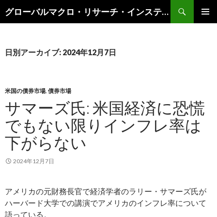
検
グローバルマクロ・リサーチ・インスティテュート
索
コ
メインメ
ン
ニュー
テ
ン
日別アーカイブ: 2024年12月7日
ツ
へ
ス
キ
米国の債券市場
,
債券市場
ッ
サマーズ氏: 米国経済に恐慌
プ
でもない限りインフレ率は
下がらない
2024年12月7日
アメリカの元財務長官で経済学者のラリー・サマーズ氏が
ハーバード大学での講演でアメリカのインフレ率について
語っている。