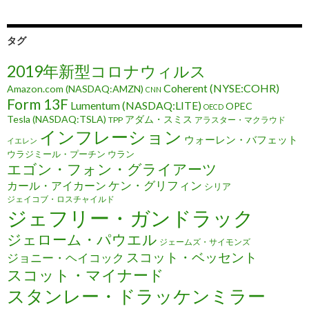
タグ
2019年新型コロナウィルス
Coherent (NYSE:COHR)
Amazon.com (NASDAQ:AMZN)
CNN
Form 13F
Lumentum (NASDAQ:LITE)
OPEC
OECD
Tesla (NASDAQ:TSLA)
アダム・スミス
TPP
アラスター・マクラウド
インフレーション
ウォーレン・バフェット
イエレン
ウラジミール・プーチン
ウラン
エゴン・フォン・グライアーツ
ケン・グリフィン
カール・アイカーン
シリア
ジェイコブ・ロスチャイルド
ジェフリー・ガンドラック
ジェローム・パウエル
ジェームズ・サイモンズ
スコット・ベッセント
ジョニー・ヘイコック
スコット・マイナード
スタンレー・ドラッケンミラー