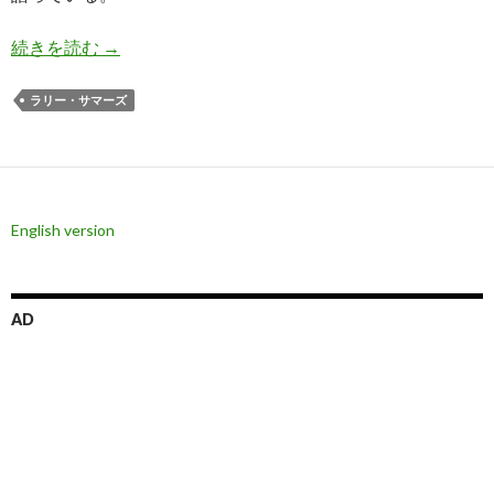
サマーズ氏: 米国経済に恐慌でもない限りインフ
続きを読む
→
ラリー・サマーズ
English version
AD