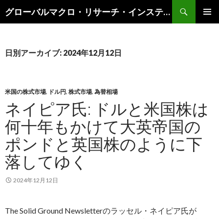
検
グローバルマクロ・リサーチ・インスティテュート
索
コ
メインメ
ン
ニュー
テ
ン
日別アーカイブ: 2024年12月12日
ツ
へ
ス
キ
米国の株式市場
,
ドル円
,
株式市場
,
為替相場
ッ
ネイピア氏: ドルと米国株は
プ
何十年もかけて大英帝国の
ポンドと英国株のように下
落してゆく
2024年12月12日
The Solid Ground Newsletterのラッセル・ネイピア氏が