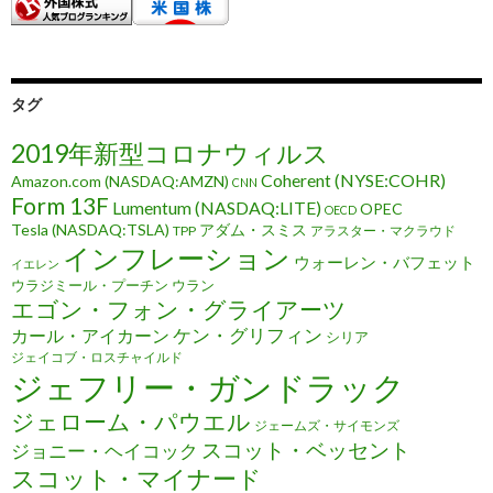
タグ
2019年新型コロナウィルス
Coherent (NYSE:COHR)
Amazon.com (NASDAQ:AMZN)
CNN
Form 13F
Lumentum (NASDAQ:LITE)
OPEC
OECD
Tesla (NASDAQ:TSLA)
アダム・スミス
TPP
アラスター・マクラウド
インフレーション
ウォーレン・バフェット
イエレン
ウラジミール・プーチン
ウラン
エゴン・フォン・グライアーツ
ケン・グリフィン
カール・アイカーン
シリア
ジェイコブ・ロスチャイルド
ジェフリー・ガンドラック
ジェローム・パウエル
ジェームズ・サイモンズ
スコット・ベッセント
ジョニー・ヘイコック
スコット・マイナード