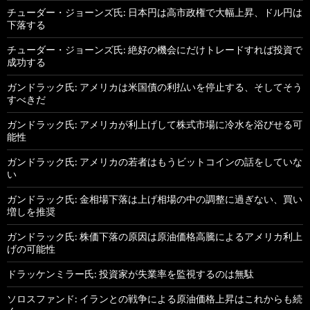
チューダー・ジョーンズ氏: 日本円は高市政権で大幅上昇、ドル円は
下落する
チューダー・ジョーンズ氏: 絶好の機会にだけトレードすれば投資で
成功する
ガンドラック氏: アメリカは米国債の利払いを停止する、そしてそう
すべきだ
ガンドラック氏: アメリカが利上げして株式市場に冷水を浴びせる可
能性
ガンドラック氏: アメリカの若者はもうビットコインの話をしていな
い
ガンドラック氏: 金相場下落は上げ相場の中の調整に過ぎない、買い
増しを推奨
ガンドラック氏: 株価下落の原因は原油価格高騰によるアメリカ利上
げの可能性
ドラッケンミラー氏: 投資家が失業率を監視するのは無駄
ソロスファンド: イランとの戦争による原油価格上昇はこれからも続