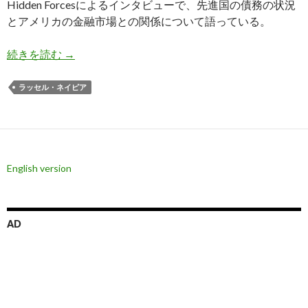
Hidden Forcesによるインタビューで、先進国の債務の状況
とアメリカの金融市場との関係について語っている。
ネイピア氏: ドルと米国株は何十年もかけて大英
続きを読む
→
ラッセル・ネイピア
English version
AD