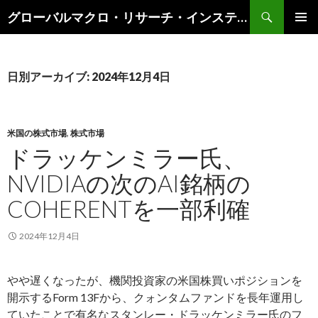
検
グローバルマクロ・リサーチ・インスティテュート
索
コ
メインメ
ン
ニュー
テ
ン
日別アーカイブ: 2024年12月4日
ツ
へ
ス
キ
米国の株式市場
,
株式市場
ッ
ドラッケンミラー氏、
プ
NVIDIAの次のAI銘柄の
COHERENTを一部利確
2024年12月4日
やや遅くなったが、機関投資家の米国株買いポジションを
開示するForm 13Fから、クォンタムファンドを長年運用し
ていたことで有名なスタンレー・ドラッケンミラー氏のフ