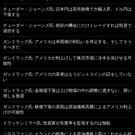
チューダー・ジョーンズ氏: 日本円は高市政権で大幅上昇、ドル円は
下落する
チューダー・ジョーンズ氏: 絶好の機会にだけトレードすれば投資で
成功する
ガンドラック氏: アメリカは米国債の利払いを停止する、そしてそう
すべきだ
ガンドラック氏: アメリカが利上げして株式市場に冷水を浴びせる可
能性
ガンドラック氏: アメリカの若者はもうビットコインの話をしていな
い
ガンドラック氏: 金相場下落は上げ相場の中の調整に過ぎない、買い
増しを推奨
ガンドラック氏: 株価下落の原因は原油価格高騰によるアメリカ利上
げの可能性
ドラッケンミラー氏: 投資家が失業率を監視するのは無駄
ソロスファンド: イランとの戦争による原油価格上昇はこれからも続