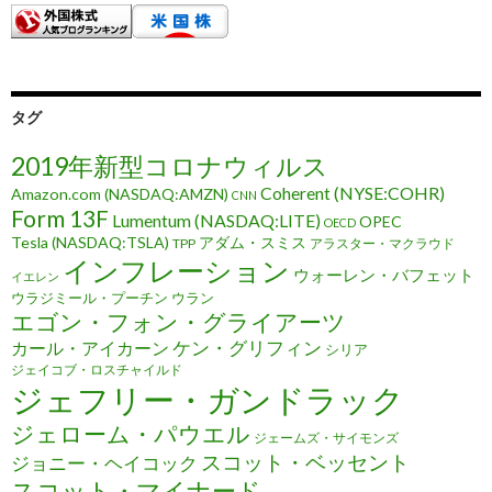
タグ
2019年新型コロナウィルス
Coherent (NYSE:COHR)
Amazon.com (NASDAQ:AMZN)
CNN
Form 13F
Lumentum (NASDAQ:LITE)
OPEC
OECD
Tesla (NASDAQ:TSLA)
アダム・スミス
TPP
アラスター・マクラウド
インフレーション
ウォーレン・バフェット
イエレン
ウラジミール・プーチン
ウラン
エゴン・フォン・グライアーツ
ケン・グリフィン
カール・アイカーン
シリア
ジェイコブ・ロスチャイルド
ジェフリー・ガンドラック
ジェローム・パウエル
ジェームズ・サイモンズ
スコット・ベッセント
ジョニー・ヘイコック
スコット・マイナード