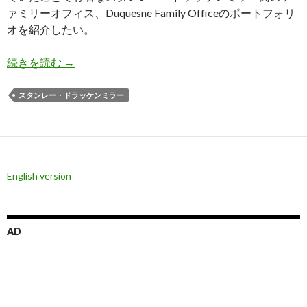
ァミリーオフィス、Duquesne Family Officeのポートフォリ
オを紹介したい。
ドラッケンミラー氏、NVIDIAの次のAI銘柄のCoh
続きを読む
→
スタンレー・ドラッケンミラー
English version
AD