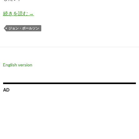
ポールソン氏: 紙幣からの資金逃避で金価格の上
続きを読む
→
ジョン・ポールソン
English version
AD