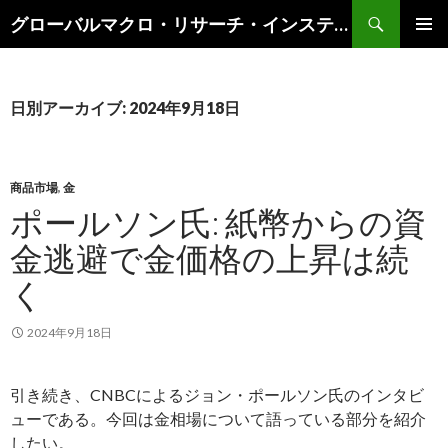
検
グローバルマクロ・リサーチ・インスティテュート
索
コ
メインメ
ン
ニュー
テ
ン
日別アーカイブ: 2024年9月18日
ツ
へ
ス
キ
商品市場
,
金
ッ
ポールソン氏: 紙幣からの資
プ
金逃避で金価格の上昇は続
く
2024年9月18日
引き続き、CNBCによるジョン・ポールソン氏のインタビ
ューである。今回は金相場について語っている部分を紹介
したい。