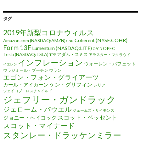
タグ
2019年新型コロナウィルス
Coherent (NYSE:COHR)
Amazon.com (NASDAQ:AMZN)
CNN
Form 13F
Lumentum (NASDAQ:LITE)
OPEC
OECD
Tesla (NASDAQ:TSLA)
アダム・スミス
TPP
アラスター・マクラウド
インフレーション
ウォーレン・バフェット
イエレン
ウラジミール・プーチン
ウラン
エゴン・フォン・グライアーツ
ケン・グリフィン
カール・アイカーン
シリア
ジェイコブ・ロスチャイルド
ジェフリー・ガンドラック
ジェローム・パウエル
ジェームズ・サイモンズ
スコット・ベッセント
ジョニー・ヘイコック
スコット・マイナード
スタンレー・ドラッケンミラー