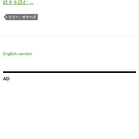
サマーズ氏、アメリカの財政危機を警告
続きを読む
→
ラリー・サマーズ
English version
AD