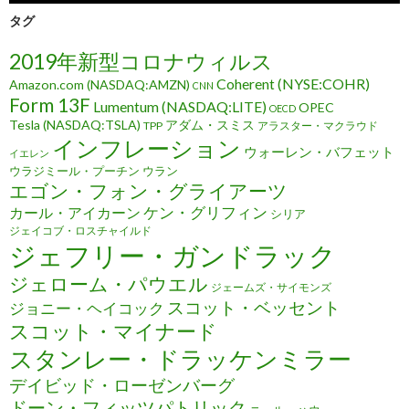
タグ
2019年新型コロナウィルス
Coherent (NYSE:COHR)
Amazon.com (NASDAQ:AMZN)
CNN
Form 13F
Lumentum (NASDAQ:LITE)
OPEC
OECD
Tesla (NASDAQ:TSLA)
アダム・スミス
TPP
アラスター・マクラウド
インフレーション
ウォーレン・バフェット
イエレン
ウラジミール・プーチン
ウラン
エゴン・フォン・グライアーツ
ケン・グリフィン
カール・アイカーン
シリア
ジェイコブ・ロスチャイルド
ジェフリー・ガンドラック
ジェローム・パウエル
ジェームズ・サイモンズ
スコット・ベッセント
ジョニー・ヘイコック
スコット・マイナード
スタンレー・ドラッケンミラー
デイビッド・ローゼンバーグ
ドーン・フィッツパトリック