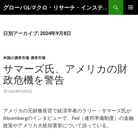
検
グローバルマクロ・リサーチ・インスティテュート
索
コ
メインメ
ン
ニュー
テ
ン
日別アーカイブ: 2024年9月8日
ツ
へ
ス
キ
米国の債券市場
,
債券市場
ッ
サマーズ氏、アメリカの財
プ
政危機を警告
2024年9月8日
アメリカの元財務長官で経済学者のラリー・サマーズ氏が
Bloombergのインタビューで、Fed（連邦準備制度）の金融
政策やアメリカ大統領選挙について語っている。