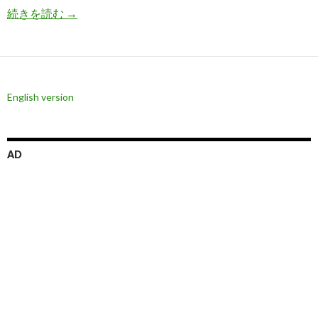
ドル円の下落が145円近辺で止まっている理由と
続きを読む
→
English version
AD