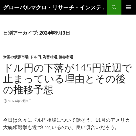
検
グローバルマクロ・リサーチ・インスティテュート
索
コ
メインメ
ン
ニュー
テ
ン
日別アーカイブ: 2024年9月3日
ツ
へ
ス
キ
米国の債券市場
,
ドル円
,
為替相場
,
債券市場
ッ
ドル円の下落が145円近辺で
プ
止まっている理由とその後
の推移予想
2024年9月3日
今日は久々にドル円相場について話そう。11月のアメリカ
大統領選挙も近づいているので、良い頃合いだろう。