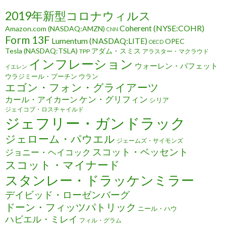
2019年新型コロナウィルス
Coherent (NYSE:COHR)
Amazon.com (NASDAQ:AMZN)
CNN
Form 13F
Lumentum (NASDAQ:LITE)
OPEC
OECD
Tesla (NASDAQ:TSLA)
アダム・スミス
TPP
アラスター・マクラウド
インフレーション
ウォーレン・バフェット
イエレン
ウラジミール・プーチン
ウラン
エゴン・フォン・グライアーツ
ケン・グリフィン
カール・アイカーン
シリア
ジェイコブ・ロスチャイルド
ジェフリー・ガンドラック
ジェローム・パウエル
ジェームズ・サイモンズ
スコット・ベッセント
ジョニー・ヘイコック
スコット・マイナード
スタンレー・ドラッケンミラー
デイビッド・ローゼンバーグ
ドーン・フィッツパトリック
ニール・ハウ
ハビエル・ミレイ
フィル・グラム