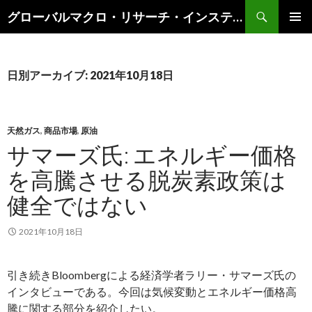
検
グローバルマクロ・リサーチ・インスティテュート
索
コ
メインメ
ン
ニュー
テ
ン
日別アーカイブ: 2021年10月18日
ツ
へ
ス
キ
天然ガス
,
商品市場
,
原油
ッ
サマーズ氏: エネルギー価格
プ
を高騰させる脱炭素政策は
健全ではない
2021年10月18日
引き続きBloombergによる経済学者ラリー・サマーズ氏の
インタビューである。今回は気候変動とエネルギー価格高
騰に関する部分を紹介したい。