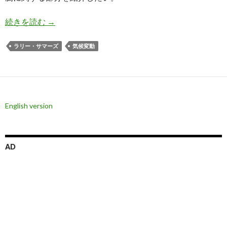
サマーズ氏: エネルギー価格を高騰させる脱炭素
続きを読む
→
ラリー・サマーズ
気候変動
English version
AD