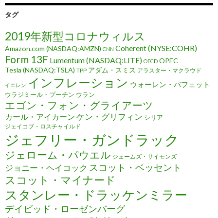
タグ
2019年新型コロナウィルス
Coherent (NYSE:COHR)
Amazon.com (NASDAQ:AMZN)
CNN
Form 13F
Lumentum (NASDAQ:LITE)
OPEC
OECD
Tesla (NASDAQ:TSLA)
アダム・スミス
TPP
アラスター・マクラウド
インフレーション
ウォーレン・バフェット
イエレン
ウラジミール・プーチン
ウラン
エゴン・フォン・グライアーツ
ケン・グリフィン
カール・アイカーン
シリア
ジェイコブ・ロスチャイルド
ジェフリー・ガンドラック
ジェローム・パウエル
ジェームズ・サイモンズ
スコット・ベッセント
ジョニー・ヘイコック
スコット・マイナード
スタンレー・ドラッケンミラー
デイビッド・ローゼンバーグ