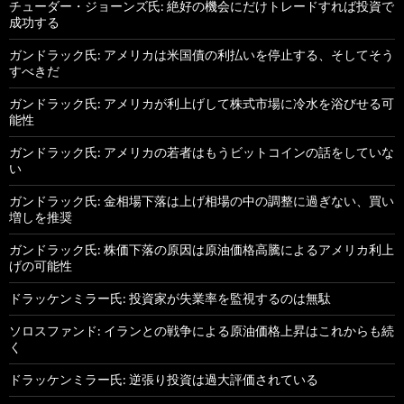
チューダー・ジョーンズ氏: 絶好の機会にだけトレードすれば投資で
成功する
ガンドラック氏: アメリカは米国債の利払いを停止する、そしてそう
すべきだ
ガンドラック氏: アメリカが利上げして株式市場に冷水を浴びせる可
能性
ガンドラック氏: アメリカの若者はもうビットコインの話をしていな
い
ガンドラック氏: 金相場下落は上げ相場の中の調整に過ぎない、買い
増しを推奨
ガンドラック氏: 株価下落の原因は原油価格高騰によるアメリカ利上
げの可能性
ドラッケンミラー氏: 投資家が失業率を監視するのは無駄
ソロスファンド: イランとの戦争による原油価格上昇はこれからも続
く
ドラッケンミラー氏: 逆張り投資は過大評価されている