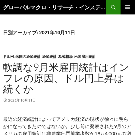
検
グローバルマクロ・リサーチ・インスティテュート
索
コ
メインメ
ン
ニュー
テ
ン
日別アーカイブ: 2021年10月11日
ツ
へ
ス
キ
ドル円
,
米国の経済統計
,
経済統計
,
為替相場
,
米国雇用統計
ッ
軟調な9月米雇用統計はイン
プ
フレの原因、ドル円上昇は
続くか
2021年10月11日
最近の経済統計によってアメリカ経済の現状が徐々に明ら
かになってきたのではないか。少し前に発表された9月のア
メリカの雇用統計は非農業部門就業者数が19万4,000人の増