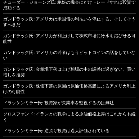
チューダー・ジョーンズ氏: 絶好の機会にだけトレードすれば投資で
成功する
ガンドラック氏: アメリカは米国債の利払いを停止する、そしてそう
すべきだ
ガンドラック氏: アメリカが利上げして株式市場に冷水を浴びせる可
能性
ガンドラック氏: アメリカの若者はもうビットコインの話をしていな
い
ガンドラック氏: 金相場下落は上げ相場の中の調整に過ぎない、買い
増しを推奨
ガンドラック氏: 株価下落の原因は原油価格高騰によるアメリカ利上
げの可能性
ドラッケンミラー氏: 投資家が失業率を監視するのは無駄
ソロスファンド: イランとの戦争による原油価格上昇はこれからも続
く
ドラッケンミラー氏: 逆張り投資は過大評価されている