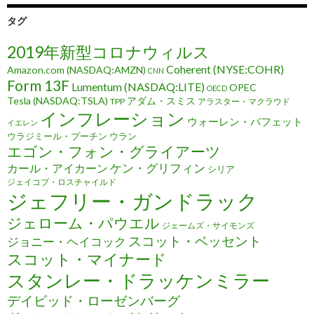
タグ
2019年新型コロナウィルス
Coherent (NYSE:COHR)
Amazon.com (NASDAQ:AMZN)
CNN
Form 13F
Lumentum (NASDAQ:LITE)
OPEC
OECD
Tesla (NASDAQ:TSLA)
アダム・スミス
TPP
アラスター・マクラウド
インフレーション
ウォーレン・バフェット
イエレン
ウラジミール・プーチン
ウラン
エゴン・フォン・グライアーツ
ケン・グリフィン
カール・アイカーン
シリア
ジェイコブ・ロスチャイルド
ジェフリー・ガンドラック
ジェローム・パウエル
ジェームズ・サイモンズ
スコット・ベッセント
ジョニー・ヘイコック
スコット・マイナード
スタンレー・ドラッケンミラー
デイビッド・ローゼンバーグ