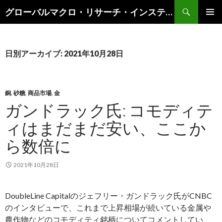
検
グローバルマクロ・リサーチ・インスティテュート
索
コ
メインメ
ン
ニュー
テ
ン
日別アーカイブ: 2021年10月28日
ツ
へ
ス
キ
銅
,
砂糖
,
商品市場
,
金
ッ
ガンドラック氏: コモディテ
プ
ィはまだまだ安い、ここか
ら数倍に
2021年10月28日
DoubleLine Capitalのジェフリー・ガンドラック氏がCNBC
のインタビューで、これまで上昇相場が続いている金属や
農作物などのコモディティ銘柄についてコメントしてい