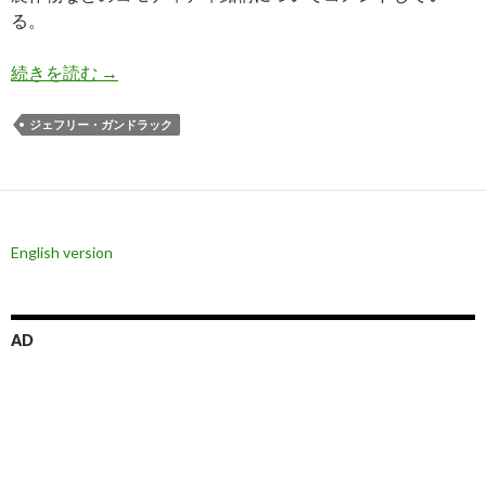
る。
ガンドラック氏: コモディティはまだまだ安い、
続きを読む
→
ジェフリー・ガンドラック
English version
AD