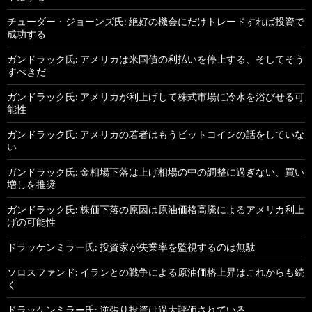
チューダー・ジョーンズ氏: 絶好の機会にだけトレードすれば投資で
成功する
ガンドラック氏: アメリカは米国債の利払いを停止する、そしてそう
すべきだ
ガンドラック氏: アメリカが利上げして株式市場に冷水を浴びせる可
能性
ガンドラック氏: アメリカの若者はもうビットコインの話をしていな
い
ガンドラック氏: 金相場下落は上げ相場の中の調整に過ぎない、買い
増しを推奨
ガンドラック氏: 株価下落の原因は原油価格高騰によるアメリカ利上
げの可能性
ドラッケンミラー氏: 投資家が失業率を監視するのは無駄
ソロスファンド: イランとの戦争による原油価格上昇はこれからも続
く
ドラッケンミラー氏: 逆張り投資は過大評価されている