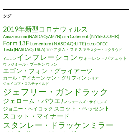
タグ
2019年新型コロナウィルス
Coherent (NYSE:COHR)
Amazon.com (NASDAQ:AMZN)
CNN
Form 13F
Lumentum (NASDAQ:LITE)
OPEC
OECD
Tesla (NASDAQ:TSLA)
アダム・スミス
TPP
アラスター・マクラウド
インフレーション
ウォーレン・バフェット
イエレン
ウラジミール・プーチン
ウラン
エゴン・フォン・グライアーツ
ケン・グリフィン
カール・アイカーン
シリア
ジェイコブ・ロスチャイルド
ジェフリー・ガンドラック
ジェローム・パウエル
ジェームズ・サイモンズ
スコット・ベッセント
ジョニー・ヘイコック
スコット・マイナード
スタンレー・ドラッケンミラー