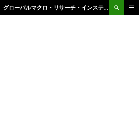
検
グローバルマクロ・リサーチ・インスティテュート
索
コ
メインメ
ン
ニュー
テ
ン
ツ
へ
ス
キ
ッ
プ