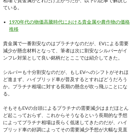
相場で貴金属がどれだけ上がったか、以下の記事で解説し
ている。
1970年代の物価高騰時代における貴金属や農作物の価格
推移
貴金属で一番割安なのはプラチナなのだが、EVによる需要
減少が懸念材料となって、筆者は次に割安なシルバーがイ
ンフレ対策として良い銘柄だとここでは紹介してきた。
シルバーも十分割安なのだが、もしEVへのシフトがそれほ
ど進まず、ハイブリッド車が普及するとすればどうだろう
か。プラチナ相場に対する長期の懸念が吹っ飛ぶことにな
る。
そもそもEVの台頭によるプラチナの需要減少はまだほとん
ど起こっておらず、これからそうなるという長期的な予想
によってプラチナ相場は長らく低迷してきたのだが、ハイ
ブリッド車の好調によってその需要減少予想が大幅な見直