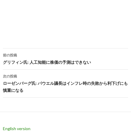
投
前の投稿
稿
グリフィン氏: 人工知能に株価の予測はできない
ナ
次の投稿
ビ
ローゼンバーグ氏: パウエル議長はインフレ時の失敗から利下げにも
慎重になる
ゲ
ー
シ
ョ
English version