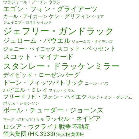
ウラジミール・プーチン
ウラン
エゴン・フォン・グライアーツ
ケン・グリフィン
カール・アイカーン
シリア
ジェイコブ・ロスチャイルド
ジェフリー・ガンドラック
ジェローム・パウエル
ジェームズ・サイモンズ
スコット・ベッセント
ジョニー・ヘイコック
スコット・マイナード
スタンレー・ドラッケンミラー
デイビッド・ローゼンバーグ
ドーン・フィッツパトリック
ニール・ハウ
ハビエル・ミレイ
フィル・グラム
フリードリヒ・フォン・ハイエク
ベンジャミン・グレアム
ボリス・ジョンソン
ポール・チューダー・ジョーンズ
ラッセル・ネイピア
マーク・スピッツナゲル
ロシア・ウクライナ戦争
不動産
恒大集団 (HK:3333)
法人税
黄国松