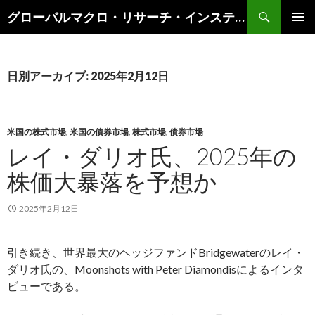
検
グローバルマクロ・リサーチ・インスティテュート
索
コ
メインメ
ン
ニュー
テ
ン
日別アーカイブ: 2025年2月12日
ツ
へ
ス
キ
米国の株式市場
,
米国の債券市場
,
株式市場
,
債券市場
ッ
レイ・ダリオ氏、2025年の
プ
株価大暴落を予想か
2025年2月12日
引き続き、世界最大のヘッジファンドBridgewaterのレイ・
ダリオ氏の、Moonshots with Peter Diamondisによるインタ
ビューである。