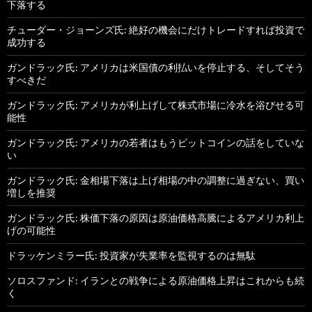
下落する
チューダー・ジョーンズ氏: 絶好の機会にだけトレードすれば投資で
成功する
ガンドラック氏: アメリカは米国債の利払いを停止する、そしてそう
すべきだ
ガンドラック氏: アメリカが利上げして株式市場に冷水を浴びせる可
能性
ガンドラック氏: アメリカの若者はもうビットコインの話をしていな
い
ガンドラック氏: 金相場下落は上げ相場の中の調整に過ぎない、買い
増しを推奨
ガンドラック氏: 株価下落の原因は原油価格高騰によるアメリカ利上
げの可能性
ドラッケンミラー氏: 投資家が失業率を監視するのは無駄
ソロスファンド: イランとの戦争による原油価格上昇はこれからも続
く