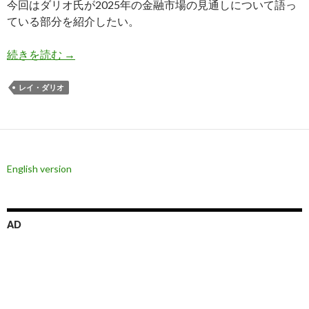
今回はダリオ氏が2025年の金融市場の見通しについて語っ
ている部分を紹介したい。
レイ・ダリオ氏、2025年の株価大暴落を予想か
続きを読む
→
レイ・ダリオ
English version
AD