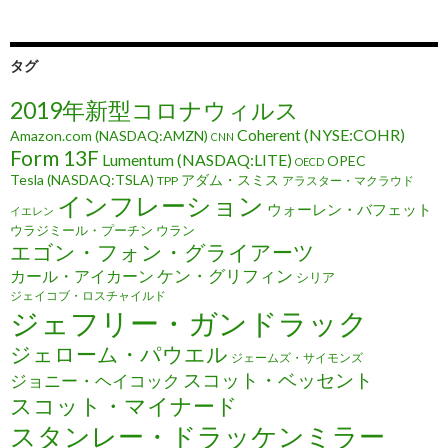
タグ
2019年新型コロナウィルス
Coherent (NYSE:COHR)
Amazon.com (NASDAQ:AMZN)
CNN
Form 13F
Lumentum (NASDAQ:LITE)
OPEC
OECD
Tesla (NASDAQ:TSLA)
アダム・スミス
TPP
アラスター・マクラウド
インフレーション
ウォーレン・バフェット
イエレン
ウラジミール・プーチン
ウラン
エゴン・フォン・グライアーツ
ケン・グリフィン
カール・アイカーン
シリア
ジェイコブ・ロスチャイルド
ジェフリー・ガンドラック
ジェローム・パウエル
ジェームズ・サイモンズ
スコット・ベッセント
ジョニー・ヘイコック
スコット・マイナード
スタンレー・ドラッケンミラー