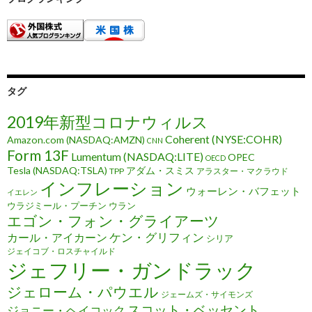
タグ
2019年新型コロナウィルス
Coherent (NYSE:COHR)
Amazon.com (NASDAQ:AMZN)
CNN
Form 13F
Lumentum (NASDAQ:LITE)
OPEC
OECD
Tesla (NASDAQ:TSLA)
アダム・スミス
TPP
アラスター・マクラウド
インフレーション
ウォーレン・バフェット
イエレン
ウラジミール・プーチン
ウラン
エゴン・フォン・グライアーツ
ケン・グリフィン
カール・アイカーン
シリア
ジェイコブ・ロスチャイルド
ジェフリー・ガンドラック
ジェローム・パウエル
ジェームズ・サイモンズ
スコット・ベッセント
ジョニー・ヘイコック