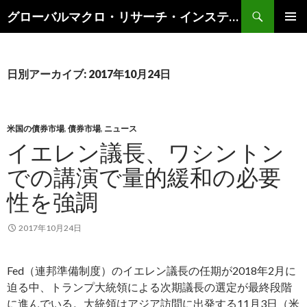
検
グローバルマクロ・リサーチ・インスティテュート
索
コ
メインメ
ン
ニュー
テ
ン
日別アーカイブ: 2017年10月24日
ツ
へ
ス
キ
米国の債券市場
,
債券市場
,
ニュース
ッ
イエレン議長、ワシントン
プ
での講演で量的緩和の必要
性を強調
2017年10月24日
Fed（連邦準備制度）のイエレン議長の任期が2018年2月に
迫る中、トランプ大統領による次期議長の選定が最終段階
に進んでいる。大統領はアジア訪問に出発する11月3日（米